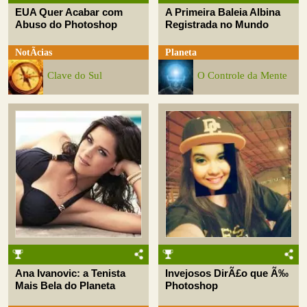
EUA Quer Acabar com
A Primeira Baleia Albina
Abuso do Photoshop
Registrada no Mundo
NotÃ­cias
Planeta
Clave do Sul
O Controle da Mente
Ana Ivanovic: a Tenista
Invejosos DirÃ£o que Ã‰
Mais Bela do Planeta
Photoshop