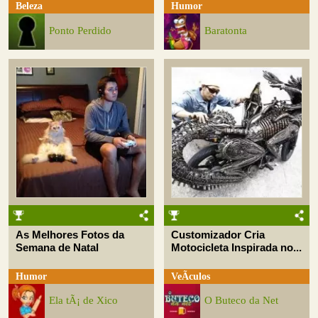
Beleza
Humor
Ponto Perdido
Baratonta
As Melhores Fotos da
Customizador Cria
Semana de Natal
Motocicleta Inspirada no...
Humor
VeÃ­culos
Ela tÃ¡ de Xico
O Buteco da Net