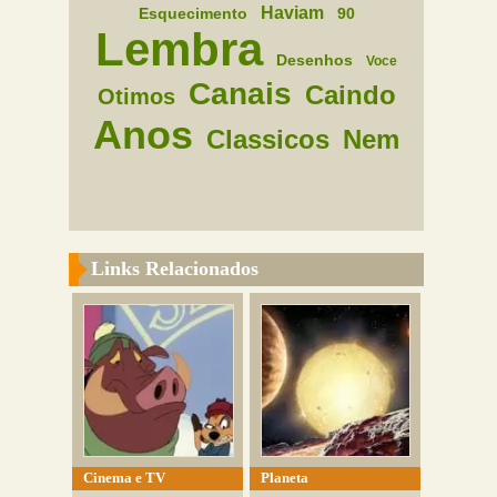
Haviam
Esquecimento
90
Lembra
Desenhos
Voce
Canais
Caindo
Otimos
Anos
Classicos
Nem
Links Relacionados
Cinema e TV
Planeta