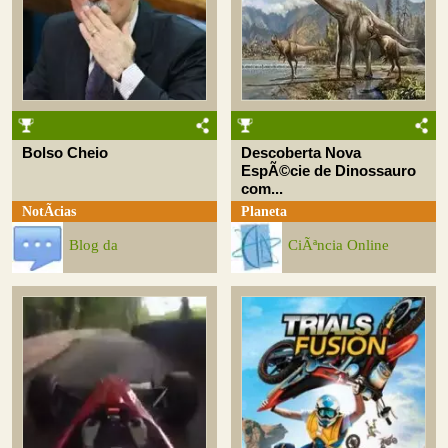
Bolso Cheio
Descoberta Nova
EspÃ©cie de Dinossauro
com...
NotÃ­cias
Planeta
Blog da
CiÃªncia Online