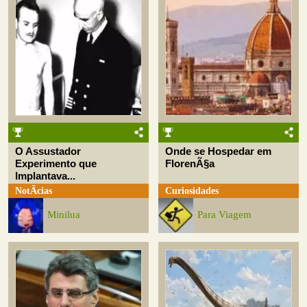
O Assustador
Onde se Hospedar em
Experimento que
FlorenÃ§a
Implantava...
NotÃ­cias
Curiosidades
Minilua
Para Viagem