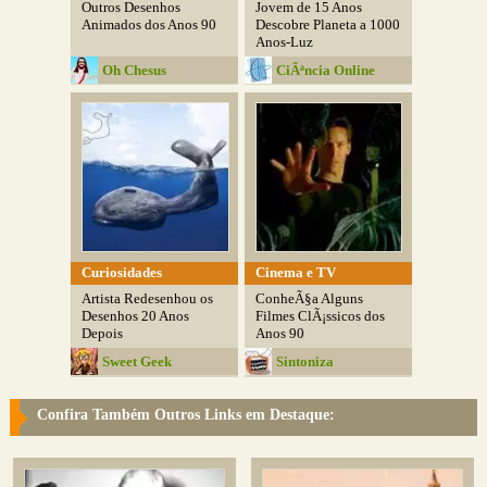
Outros Desenhos
Jovem de 15 Anos
Animados dos Anos 90
Descobre Planeta a 1000
Anos-Luz
Oh Chesus
CiÃªncia Online
Curiosidades
Cinema e TV
Artista Redesenhou os
ConheÃ§a Alguns
Desenhos 20 Anos
Filmes ClÃ¡ssicos dos
Depois
Anos 90
Sweet Geek
Sintoniza
Confira Também Outros Links em Destaque: