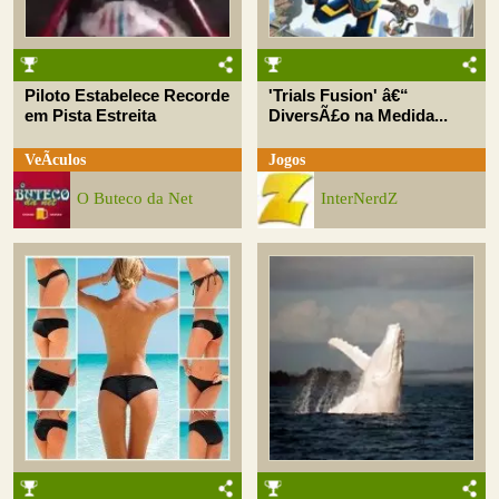
Piloto Estabelece Recorde
'Trials Fusion' â€“
em Pista Estreita
DiversÃ£o na Medida...
VeÃ­culos
Jogos
O Buteco da Net
InterNerdZ