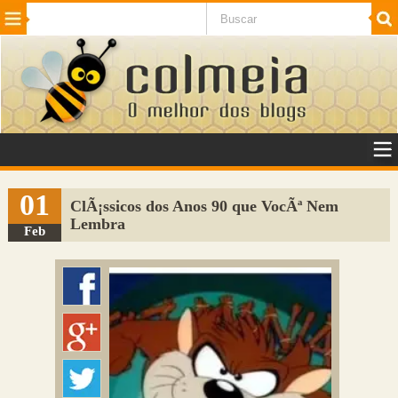
Beleza
Cinema e TV
Curiosidades
Esportes
Humor
Internet
Jogos
NotÃ­cias
Planeta
SaÃºde
Tecnologia
VeÃ­culos
Adulto
Sugerir Link
01
ClÃ¡ssicos dos Anos 90 que VocÃª Nem
Lembra
Adicionar Blog
Feb
Colmeia Exchange
Perguntas Frequentes
Sobre
Contato