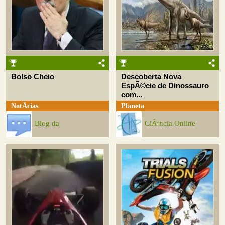
Bolso Cheio
Descoberta Nova
EspÃ©cie de Dinossauro
com...
NotÃ­cias
Planeta
Blog da
CiÃªncia Online