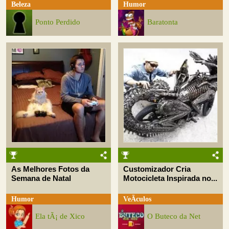
Beleza
Humor
Ponto Perdido
Baratonta
As Melhores Fotos da
Customizador Cria
Semana de Natal
Motocicleta Inspirada no...
Humor
VeÃ­culos
Ela tÃ¡ de Xico
O Buteco da Net