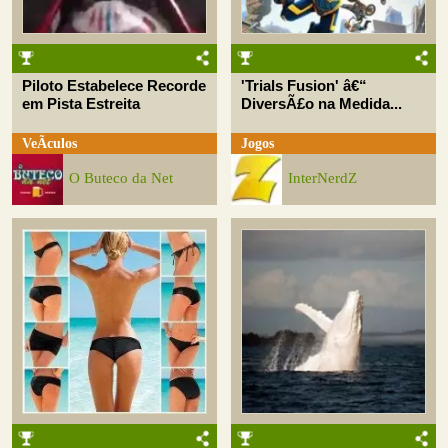
Piloto Estabelece Recorde
'Trials Fusion' â€“
em Pista Estreita
DiversÃ£o na Medida...
VeÃ­culos
Jogos
O Buteco da Net
InterNerdZ