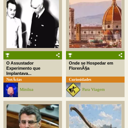
O Assustador
Onde se Hospedar em
Experimento que
FlorenÃ§a
Implantava...
NotÃ­cias
Curiosidades
Minilua
Para Viagem