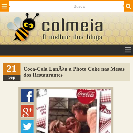
Beleza
Cinema e TV
Curiosidades
Esportes
Humor
Internet
Jogos
NotÃ­cias
Planeta
SaÃºde
Tecnologia
VeÃ­culos
Adulto
Sugerir Link
21
Coca-Cola LanÃ§a a Photo Coke nas Mesas
dos Restaurantes
Adicionar Blog
Sep
Colmeia Exchange
Perguntas Frequentes
Sobre
Contato