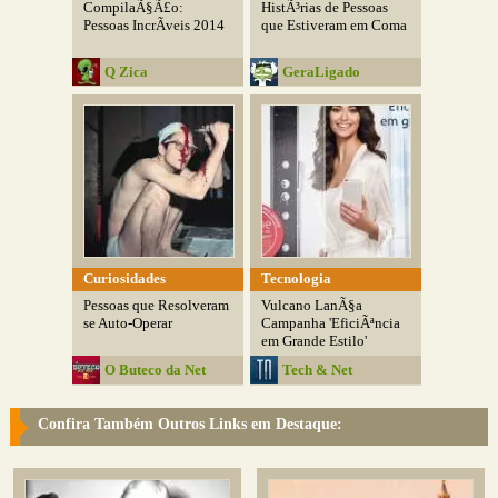
CompilaÃ§Ã£o:
HistÃ³rias de Pessoas
Pessoas IncrÃ­veis 2014
que Estiveram em Coma
Q Zica
GeraLigado
Curiosidades
Tecnologia
Pessoas que Resolveram
Vulcano LanÃ§a
se Auto-Operar
Campanha 'EficiÃªncia
em Grande Estilo'
O Buteco da Net
Tech & Net
Confira Também Outros Links em Destaque: