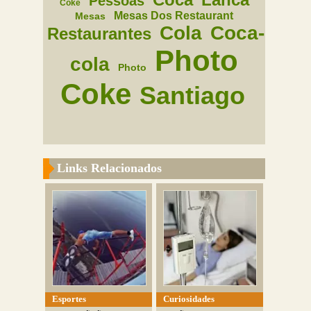
Pessoas
Coke
Mesas Dos Restaurant
Mesas
Cola
Coca-
Restaurantes
Photo
cola
Photo
Coke
Santiago
Links Relacionados
Esportes
Curiosidades