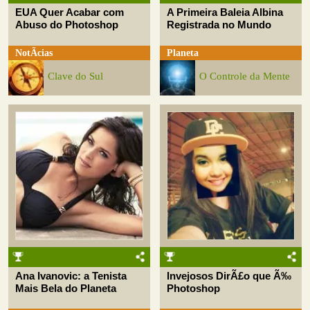
EUA Quer Acabar com
A Primeira Baleia Albina
Abuso do Photoshop
Registrada no Mundo
NotÃ­cias
Planeta
Clave do Sul
O Controle da Mente
Ana Ivanovic: a Tenista
Invejosos DirÃ£o que Ã‰
Mais Bela do Planeta
Photoshop