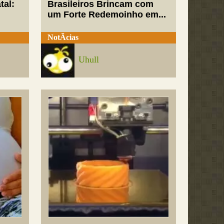
tal:
Brasileiros Brincam com
um Forte Redemoinho em...
NotÃ­cias
Uhull