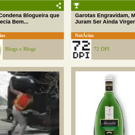
 Condena Blogueira que
Garotas Engravidam, 
ecia Bem...
Juram Ser Ainda Virge
ias
NotÃ­cias
Blogs e Blogs
72 DPI