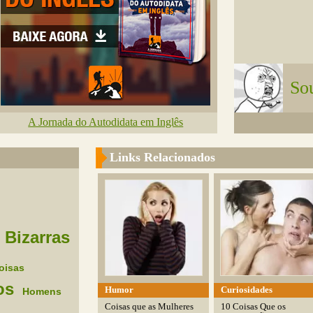
So
A Jornada do Autodidata em Inglês
Links Relacionados
Bizarras
oisas
os
Humor
Curiosidades
Homens
Coisas que as Mulheres
10 Coisas Que os