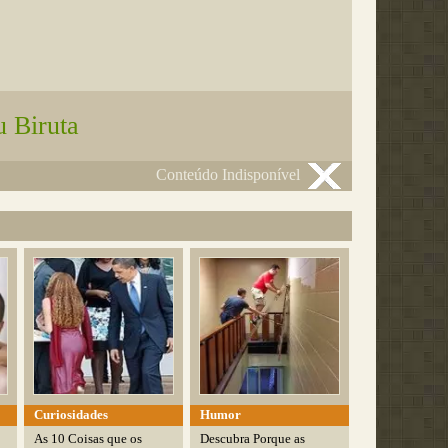
u Biruta
Conteúdo Indisponível
Curiosidades
Humor
As 10 Coisas que os
Descubra Porque as