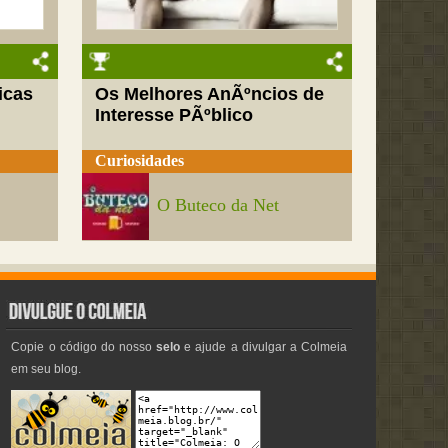
icas
Os Melhores AnÃºncios de
Interesse PÃºblico
Curiosidades
O Buteco da Net
Copie o código do nosso
selo
e ajude a divulgar a Colmeia
em seu blog.