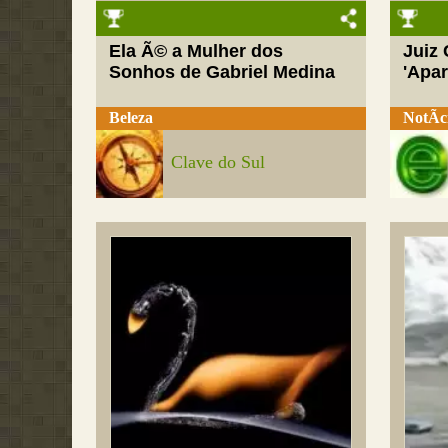
Ela Ã© a Mulher dos
Juiz
Sonhos de Gabriel Medina
'Apar
Beleza
NotÃ­c
Clave do Sul