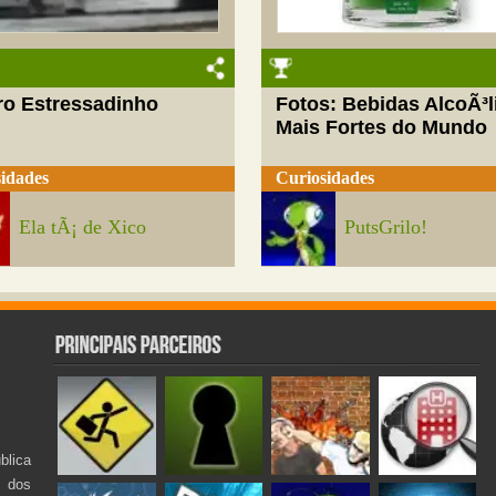
ro Estressadinho
Fotos: Bebidas AlcoÃ³l
Mais Fortes do Mundo
idades
Curiosidades
Ela tÃ¡ de Xico
PutsGrilo!
lica
s dos