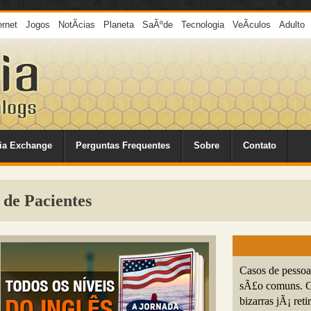
ernet
Jogos
NotÃ­cias
Planeta
SaÃºde
Tecnologia
VeÃ­culos
Adulto
ia Exchange
Perguntas Frequentes
Sobre
Contato
 de Pacientes
Casos de pessoa
sÃ£o comuns. Co
bizarras jÃ¡ reti