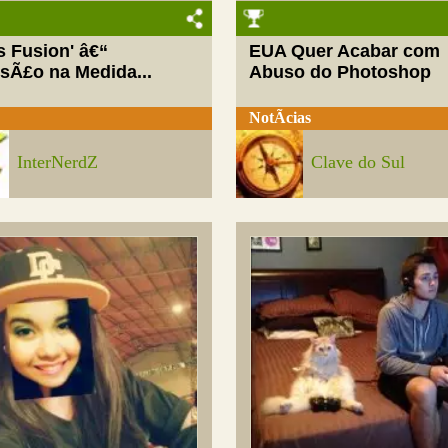
ls Fusion' â€“
EUA Quer Acabar com
rsÃ£o na Medida...
Abuso do Photoshop
NotÃ­cias
InterNerdZ
Clave do Sul