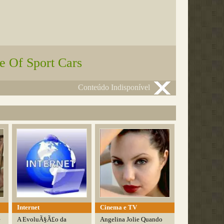
e Of Sport Cars
Conteúdo Indisponível
Internet
Cinema e TV
e
A EvoluÃ§Ã£o da
Angelina Jolie Quando