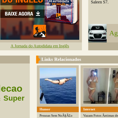
Saleen S7.
Ag
A Jornada do Autodidata em Inglês
Links Relacionados
lecao
Super
t
Humor
Internet
Pessoas Sem NoÃ§Ã£o
Vazam Fotos Ãntimas d