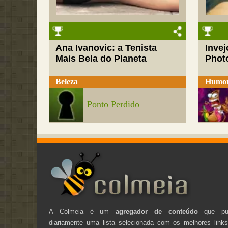
Ana Ivanovic: a Tenista
Inve
Mais Bela do Planeta
Phot
Beleza
Humo
Ponto Perdido
A Colmeia é um
agregador de conteúdo
que pub
diariamente uma lista selecionada com os melhores link