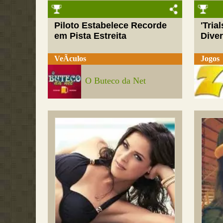
Piloto Estabelece Recorde
'Tria
em Pista Estreita
Dive
VeÃ­culos
Jogos
O Buteco da Net