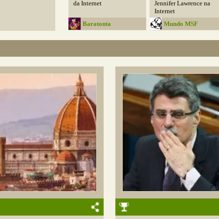
da Internet
Jennifer Lawrence na
Internet
Baratonta
Mundo MSF