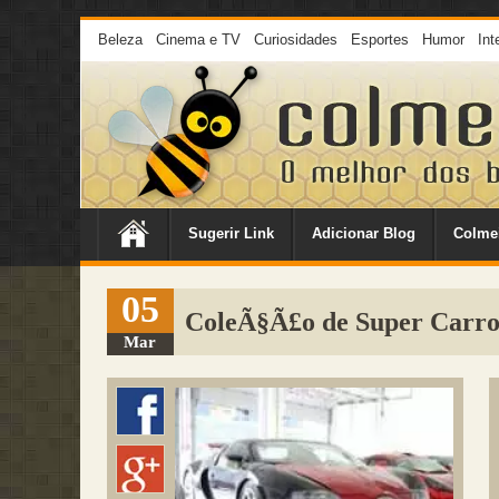
Beleza
Cinema e TV
Curiosidades
Esportes
Humor
Int
Sugerir Link
Adicionar Blog
Colme
05
ColeÃ§Ã£o de Super Carro
Mar