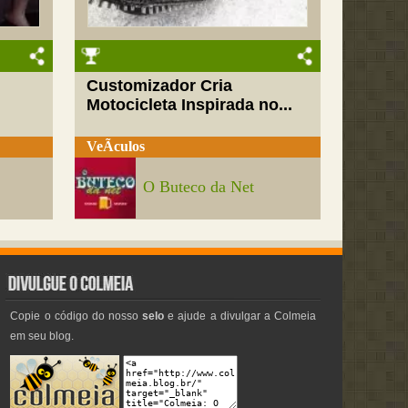
Customizador Cria
Motocicleta Inspirada no...
VeÃ­culos
O Buteco da Net
Copie o código do nosso
selo
e ajude a divulgar a Colmeia
em seu blog.