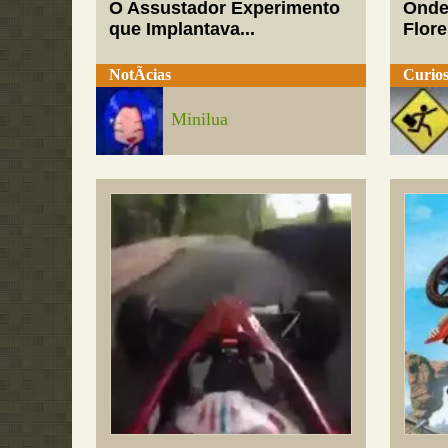
O Assustador Experimento
Onde
que Implantava...
Flor
NotÃ­cias
Curios
Minilua