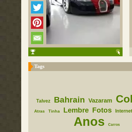
Tags
Co
Bahrain
Vazaram
Talvez
Lembre
Fotos
Interne
Atras
Tinha
Anos
Carros