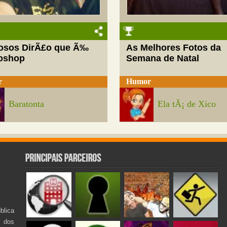
josos DirÃ£o que Ã‰
As Melhores Fotos da
oshop
Semana de Natal
r
Humor
Baratonta
Ela tÃ¡ de Xico
lica
s dos