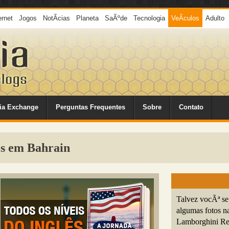
ernet
Jogos
NotÃ­cias
Planeta
SaÃºde
Tecnologia
VeÃ­culos
Adulto
ia Exchange
Perguntas Frequentes
Sobre
Contato
s em Bahrain
Talvez vocÃª se
algumas fotos n
Lamborghini Re