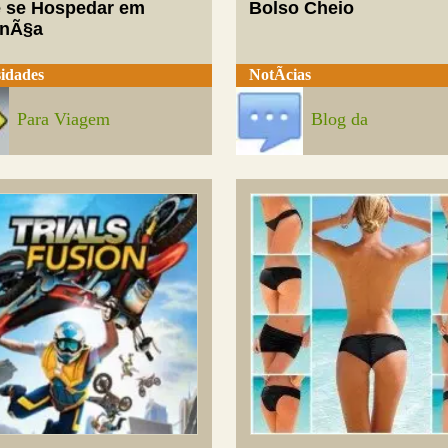
 se Hospedar em
Bolso Cheio
enÃ§a
idades
NotÃ­cias
Para Viagem
Blog da