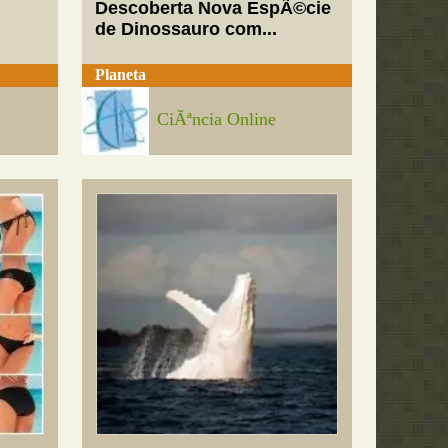
Descoberta Nova EspÃ©cie
de Dinossauro com...
Planeta
CiÃªncia Online