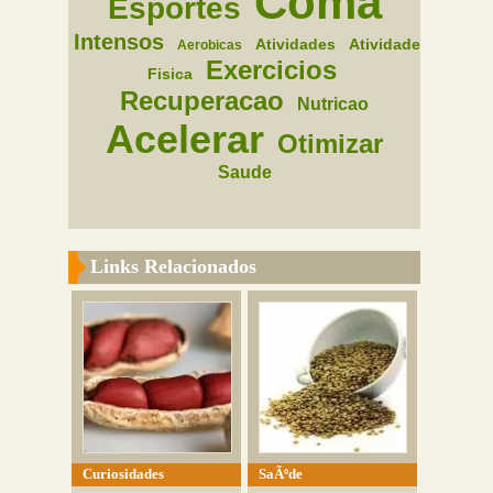
Coma
Esportes
Intensos
Atividades
Atividade
Aerobicas
Exercicios
Fisica
Recuperacao
Nutricao
Acelerar
Otimizar
Saude
Links Relacionados
Curiosidades
SaÃºde