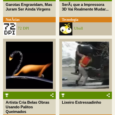
Garotas Engravidam, Mas
SerÃ¡ que a Impressora
Juram Ser Ainda Virgens
3D Vai Realmente Mudar...
NotÃ­cias
Tecnologia
72 DPI
Uhull
Artista Cria Belas Obras
Lixeiro Estressadinho
Usando Palitos
Queimados