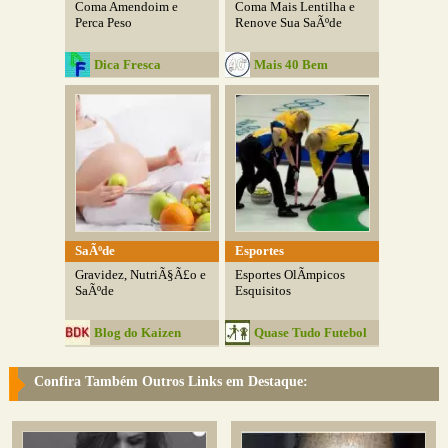
Coma Amendoim e
Coma Mais Lentilha e
Perca Peso
Renove Sua SaÃºde
Dica Fresca
Mais 40 Bem
Cuidado
SaÃºde
Esportes
Gravidez, NutriÃ§Ã£o e
Esportes OlÃ­mpicos
SaÃºde
Esquisitos
Blog do Kaizen
Quase Tudo Futebol
Confira Também Outros Links em Destaque: