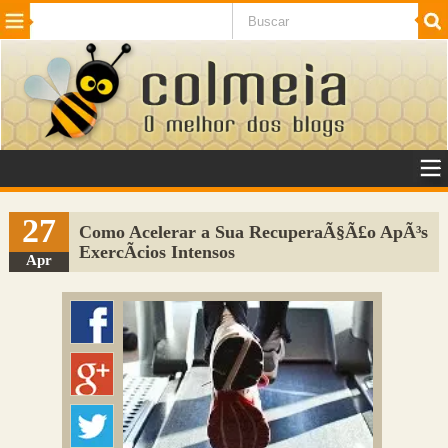
Beleza
Cinema e TV
Curiosidades
Esportes
Humor
Internet
Jogos
NotÃ­cias
Planeta
SaÃºde
Tecnologia
VeÃ­culos
Adulto
Sugerir Link
27
Como Acelerar a Sua RecuperaÃ§Ã£o ApÃ³s
ExercÃ­cios Intensos
Adicionar Blog
Apr
Colmeia Exchange
Perguntas Frequentes
Sobre
Contato