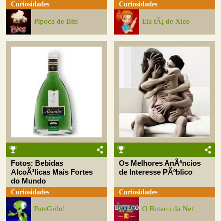
Curiosidades
Curiosidades
Pipoca de Bits
Ela tÃ¡ de Xico
Fotos: Bebidas
Os Melhores AnÃºncios
AlcoÃ³licas Mais Fortes
de Interesse PÃºblico
do Mundo
Curiosidades
Curiosidades
PutsGrilo!
O Buteco da Net