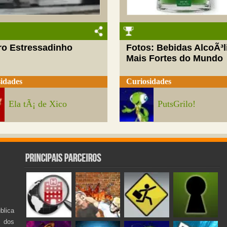
ro Estressadinho
Fotos: Bebidas AlcoÃ³l
Mais Fortes do Mundo
idades
Curiosidades
Ela tÃ¡ de Xico
PutsGrilo!
lica
s dos