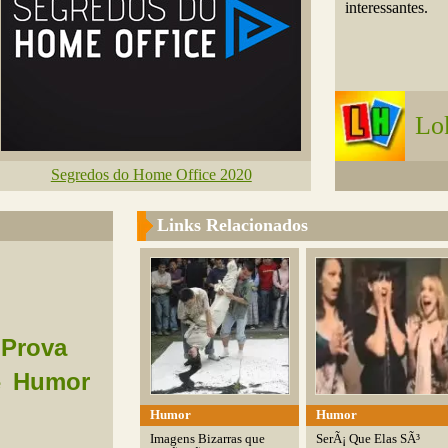
interessantes.
Lo
Segredos do Home Office 2020
Links Relacionados
Prova
Humor
e
Humor
Humor
Imagens Bizarras que
SerÃ¡ Que Elas SÃ³