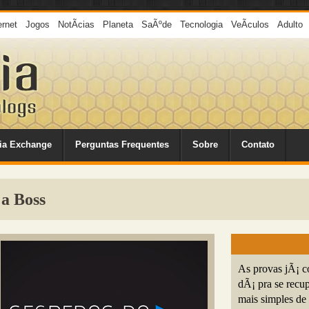
ernet
Jogos
NotÃ­cias
Planeta
SaÃºde
Tecnologia
VeÃ­culos
Adulto
ia Exchange
Perguntas Frequentes
Sobre
Contato
a Boss
As provas jÃ¡ 
dÃ¡ pra se recu
mais simples de 