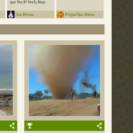
que VocÃª VerÃ¡ Hoje
Sou Biruta
PreguiÃ§a Alheia