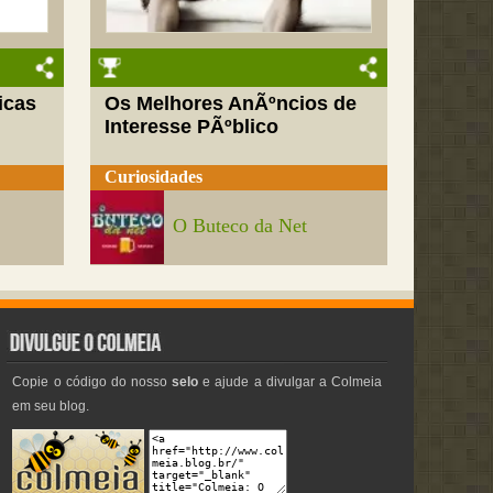
icas
Os Melhores AnÃºncios de
Interesse PÃºblico
Curiosidades
O Buteco da Net
Copie o código do nosso
selo
e ajude a divulgar a Colmeia
em seu blog.