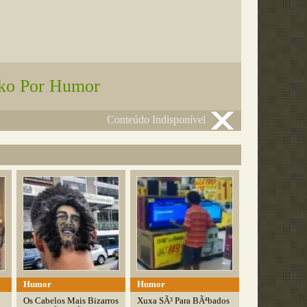
ko Por Humor
Conteúdo Indisponível
Humor
Humor
Os Cabelos Mais Bizarros
Xuxa SÃ³ Para BÃªbados