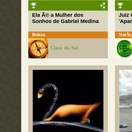
Ela Ã© a Mulher dos
Juiz
Sonhos de Gabriel Medina
'Apar
Beleza
NotÃ­c
Clave do Sul