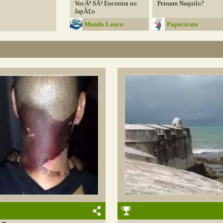
VocÃª SÃ³ Encontra no
Pensam Naquilo?
JapÃ£o
Mundo Louco
Papocicuta