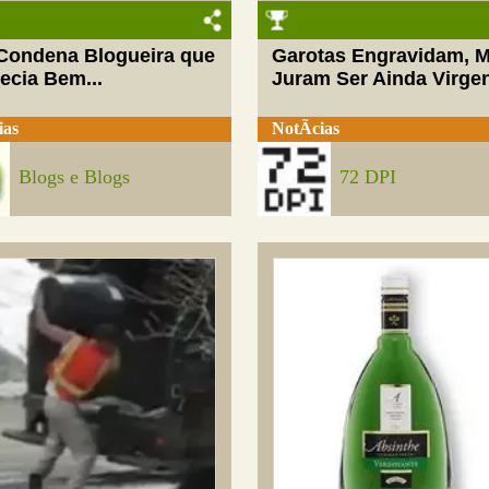
 Condena Blogueira que
Garotas Engravidam, 
ecia Bem...
Juram Ser Ainda Virge
ias
NotÃ­cias
Blogs e Blogs
72 DPI