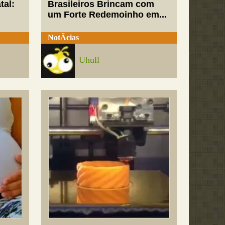
tal:
Brasileiros Brincam com
um Forte Redemoinho em...
NotÃ­cias
Uhull