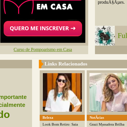
produÃ§Ãµes.
Fu
Curso de Pompoarismo em Casa
Links Relacionados
Importante
cialmente
do
Beleza
NotÃ­cias
Look Bom Retiro: Saia
Grazi Massafera Brilha