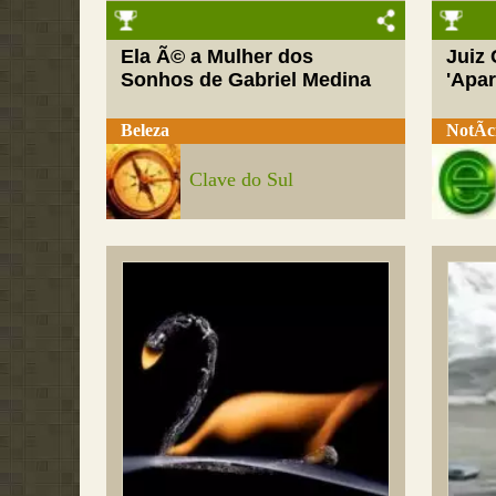
Ela Ã© a Mulher dos
Juiz
Sonhos de Gabriel Medina
'Apar
Beleza
NotÃ­c
Clave do Sul