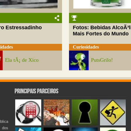
ro Estressadinho
Fotos: Bebidas AlcoÃ³l
Mais Fortes do Mundo
idades
Curiosidades
Ela tÃ¡ de Xico
PutsGrilo!
lica
s dos