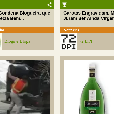
 Condena Blogueira que
Garotas Engravidam, 
ecia Bem...
Juram Ser Ainda Virge
ias
NotÃ­cias
Blogs e Blogs
72 DPI