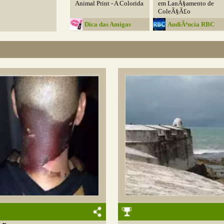
Animal Print - A Colorida
em LanÃ§amento de
ColeÃ§Ã£o
Dica das Amigas
AudiÃªncia RBC