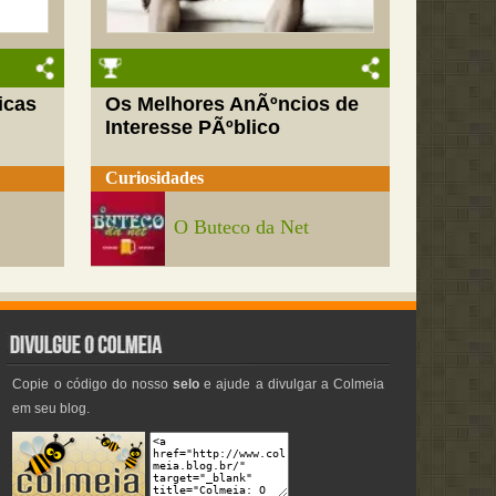
icas
Os Melhores AnÃºncios de
Interesse PÃºblico
Curiosidades
O Buteco da Net
Copie o código do nosso
selo
e ajude a divulgar a Colmeia
em seu blog.