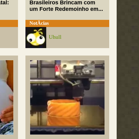
tal:
Brasileiros Brincam com
um Forte Redemoinho em...
NotÃ­cias
Uhull