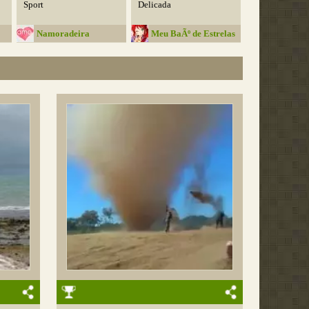
Sport
Delicada
Namoradeira
Meu BaÃº de Estrelas