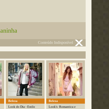
laninha
Conteúdo Indisponível
Beleza
Beleza
Look do Dia - Estilo
Look's: Romantica e