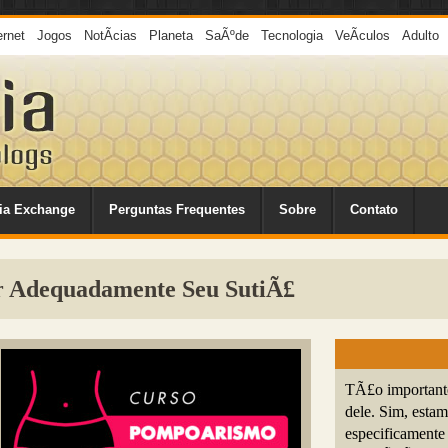
ernet
Jogos
NotÃ­cias
Planeta
SaÃºde
Tecnologia
VeÃ­culos
Adulto
ia Exchange
Perguntas Frequentes
Sobre
Contato
r Adequadamente Seu SutiÃ£
TÃ£o importante
dele. Sim, esta
especificamente