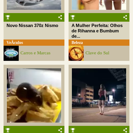
Novo Nissan 370z Nismo
A Mulher Perfeita: Olhos
de Rihanna e Bumbum
de...
VeÃ­culos
Beleza
Carros e Marcas
Clave do Sul