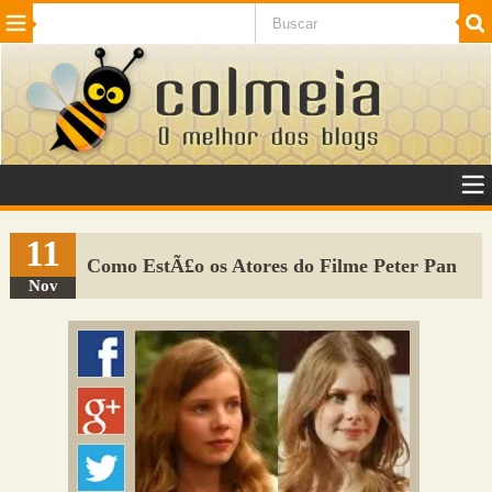
Beleza
Cinema e TV
Curiosidades
Esportes
Humor
Internet
Jogos
NotÃ­cias
Planeta
SaÃºde
Tecnologia
VeÃ­culos
Adulto
Sugerir Link
11
Como EstÃ£o os Atores do Filme Peter Pan
Adicionar Blog
Nov
Colmeia Exchange
Perguntas Frequentes
Sobre
Contato