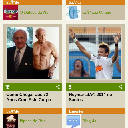
SaÃºde
SaÃºde
O Buteco da Net
CiÃªncia Online
Como Chegar aos 72
Neymar atÃ© 2014 no
Anos Com Este Corpo
Santos
SaÃºde
Esportes
Pipoca de Bits
Blog da