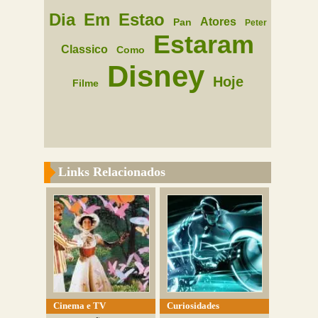
Dia
Em
Estao
Atores
Pan
Peter
Estaram
Classico
Como
Disney
Hoje
Filme
Links Relacionados
Cinema e TV
Curiosidades