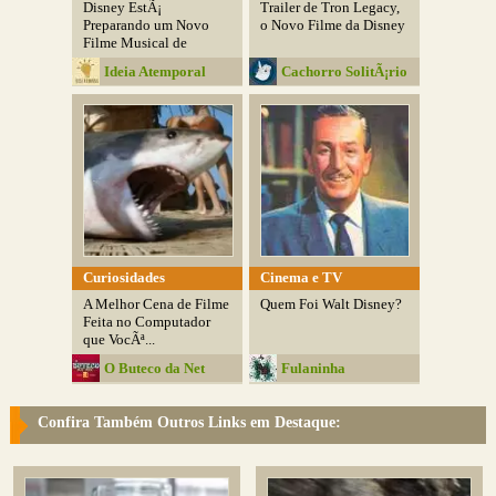
Disney EstÃ¡
Trailer de Tron Legacy,
Preparando um Novo
o Novo Filme da Disney
Filme Musical de
'Mary...
Ideia Atemporal
Cachorro SolitÃ¡rio
Curiosidades
Cinema e TV
A Melhor Cena de Filme
Quem Foi Walt Disney?
Feita no Computador
que VocÃª...
O Buteco da Net
Fulaninha
Entretenimentos
Confira Também Outros Links em Destaque: