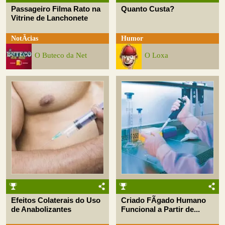
Passageiro Filma Rato na
Quanto Custa?
Vitrine de Lanchonete
NotÃ­cias
Humor
O Buteco da Net
O Loxa
Efeitos Colaterais do Uso
Criado FÃ­gado Humano
de Anabolizantes
Funcional a Partir de...