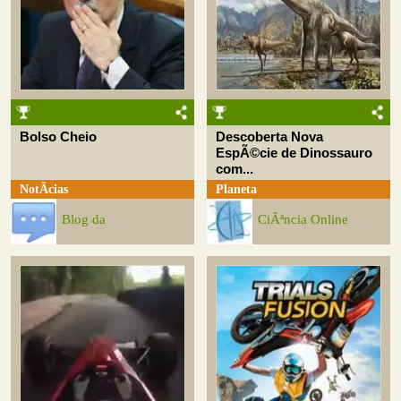
Bolso Cheio
Descoberta Nova
EspÃ©cie de Dinossauro
com...
NotÃ­cias
Planeta
Blog da
CiÃªncia Online