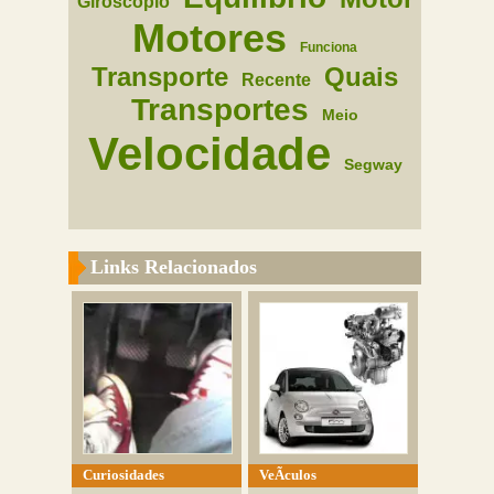
Giroscopio
Motores
Funciona
Transporte
Quais
Recente
Transportes
Meio
Velocidade
Segway
Links Relacionados
Curiosidades
VeÃ­culos