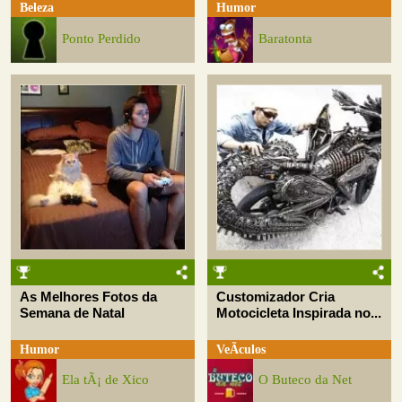
Beleza
Humor
Ponto Perdido
Baratonta
As Melhores Fotos da
Customizador Cria
Semana de Natal
Motocicleta Inspirada no...
Humor
VeÃ­culos
Ela tÃ¡ de Xico
O Buteco da Net