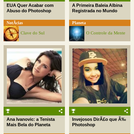
EUA Quer Acabar com
A Primeira Baleia Albina
Abuso do Photoshop
Registrada no Mundo
NotÃ­cias
Planeta
Clave do Sul
O Controle da Mente
Ana Ivanovic: a Tenista
Invejosos DirÃ£o que Ã‰
Mais Bela do Planeta
Photoshop