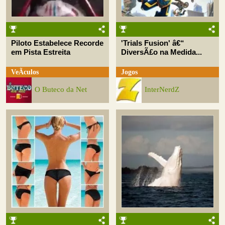
Piloto Estabelece Recorde
'Trials Fusion' â€“
em Pista Estreita
DiversÃ£o na Medida...
VeÃ­culos
Jogos
O Buteco da Net
InterNerdZ