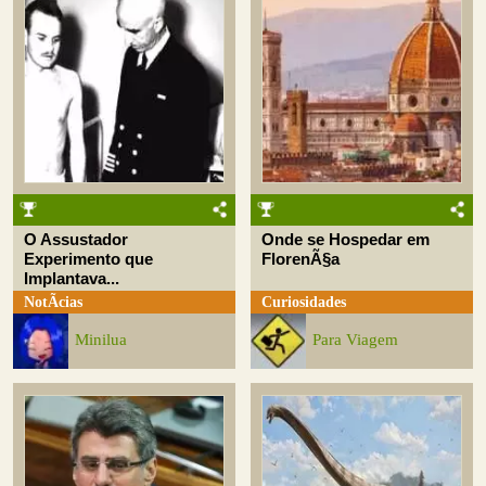
O Assustador
Onde se Hospedar em
Experimento que
FlorenÃ§a
Implantava...
NotÃ­cias
Curiosidades
Minilua
Para Viagem