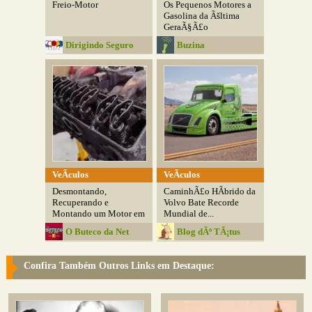
Freio-Motor
Os Pequenos Motores a
Gasolina da Ãšltima
GeraÃ§Ã£o
Dirigindo Seguro
Buzina
VeÃ­culos
VeÃ­culos
Desmontando,
CaminhÃ£o HÃ­brido da
Recuperando e
Volvo Bate Recorde
Montando um Motor em
Mundial de...
Menos de...
O Buteco da Net
Blog dÃº TÃ¡tus
Confira Também Outros Links em Destaque: