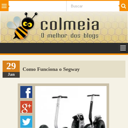
Beleza
Cinema e TV
Curiosidades
Esportes
Humor
Internet
Jogos
NotÃ­cias
Planeta
SaÃºde
Tecnologia
VeÃ­culos
Adulto
Sugerir Link
29
Como Funciona o Segway
Adicionar Blog
Jan
Colmeia Exchange
Perguntas Frequentes
Sobre
Contato