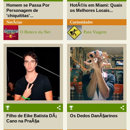
Homem se Passa Por
HotÃ©is em Miami: Quais
Personagem de
os Melhores Locais...
'chiquititas'...
NotÃ­cias
Curiosidades
O Buteco da Net
Para Viagem
Filho de Eike Batista DÃ¡
Os Dedos DanÃ§arinos
Cano na PraÃ§a