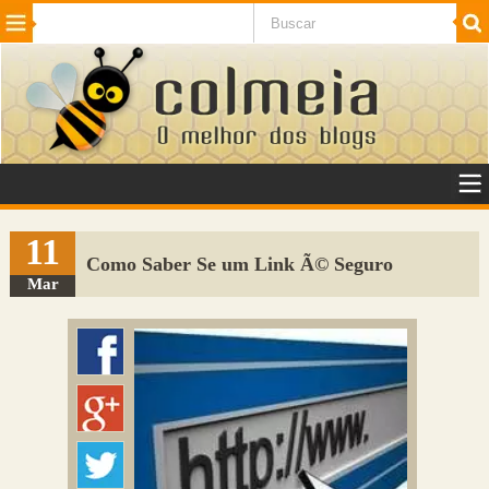
Beleza
Cinema e TV
Curiosidades
Esportes
Humor
Internet
Jogos
NotÃ­cias
Planeta
SaÃºde
Tecnologia
VeÃ­culos
Adulto
Sugerir Link
11
Como Saber Se um Link Ã© Seguro
Adicionar Blog
Mar
Colmeia Exchange
Perguntas Frequentes
Sobre
Contato