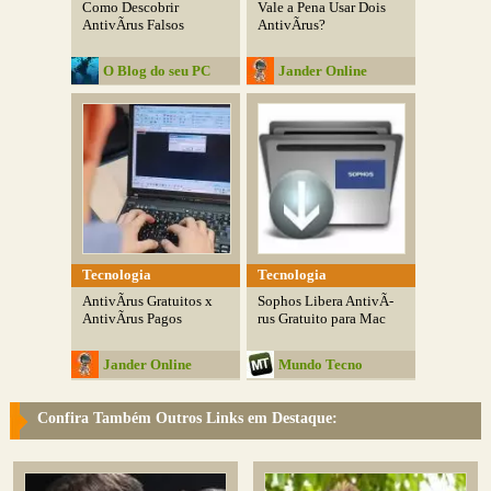
Como Descobrir
Vale a Pena Usar Dois
AntivÃ­rus Falsos
AntivÃ­rus?
O Blog do seu PC
Jander Online
Tecnologia
Tecnologia
AntivÃ­rus Gratuitos x
Sophos Libera AntivÃ­
AntivÃ­rus Pagos
rus Gratuito para Mac
Jander Online
Mundo Tecno
Confira Também Outros Links em Destaque: