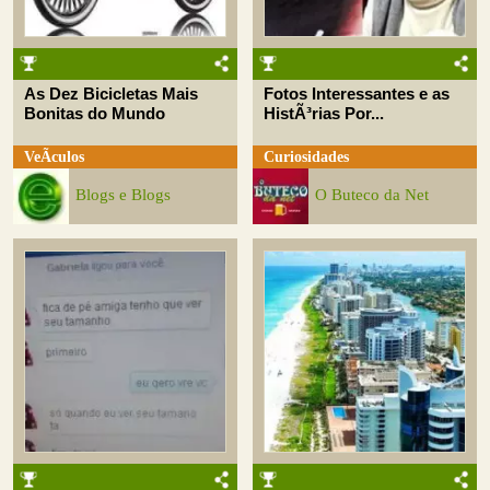
As Dez Bicicletas Mais
Fotos Interessantes e as
Bonitas do Mundo
HistÃ³rias Por...
VeÃ­culos
Curiosidades
Blogs e Blogs
O Buteco da Net