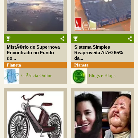
MistÃ©rio de Supernova
Sistema Simples
Encontrado no Fundo
Reaproveita AtÃ© 95%
do...
da...
Planeta
Planeta
CiÃªncia Online
Blogs e Blogs