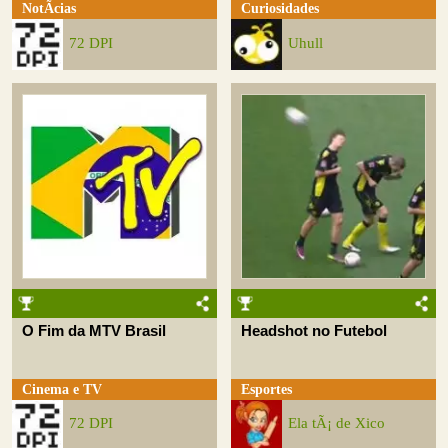
NotÃ­cias
Curiosidades
72 DPI
Uhull
O Fim da MTV Brasil
Headshot no Futebol
Cinema e TV
Esportes
72 DPI
Ela tÃ¡ de Xico