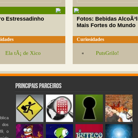
ro Estressadinho
Fotos: Bebidas AlcoÃ³l
Mais Fortes do Mundo
idades
Curiosidades
Ela tÃ¡ de Xico
PutsGrilo!
lica
s dos
09, o