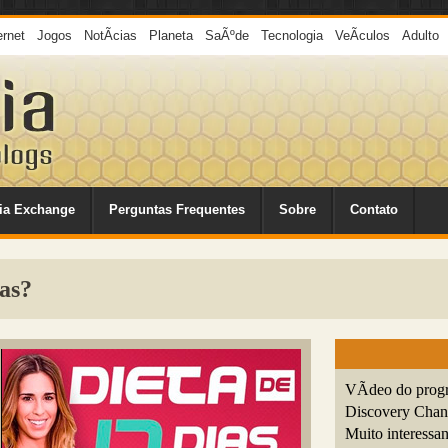
ernet
Jogos
NotÃ­cias
Planeta
SaÃºde
Tecnologia
VeÃ­culos
Adulto
ia Exchange
Perguntas Frequentes
Sobre
Contato
as?
VÃ­deo do progr
Discovery Chann
Muito interessan