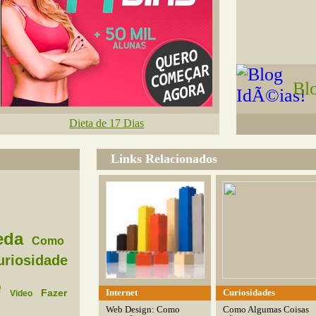
Bl
Dieta de 17 Dias
Links Relacionados
eda
Como
uriosidade
e
Internet
Curiosidades
Fazer
Video
Web Design: Como
Como Algumas Coisas