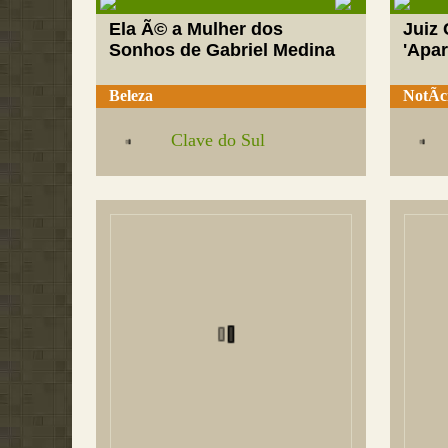
Ela Ã© a Mulher dos
Juiz
Sonhos de Gabriel Medina
'Apar
Beleza
NotÃ­c
Clave do Sul