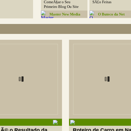
ComeÃ§ar o Seu
SÃ£o Feitas
Primeiro Blog Ou Site
Master New Media
O Buteco da Net
 Ã© o Resultado da
Roteiro de Carro em Na