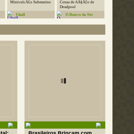
MinivulcÃ£o Submarino
Cenas de AÃ§Ã£o de
Deadpool
Uhull
O Buteco da Net
tal:
Brasileiros Brincam com