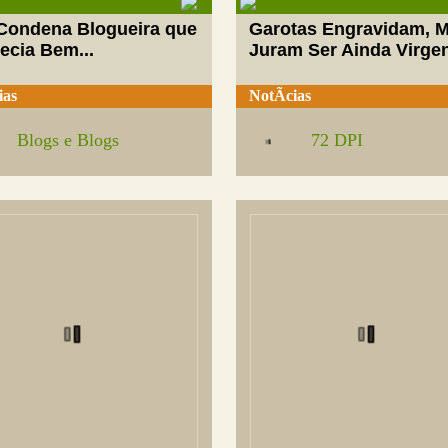
 Condena Blogueira que
Garotas Engravidam, 
ecia Bem...
Juram Ser Ainda Virge
ias
NotÃ­cias
Blogs e Blogs
72 DPI