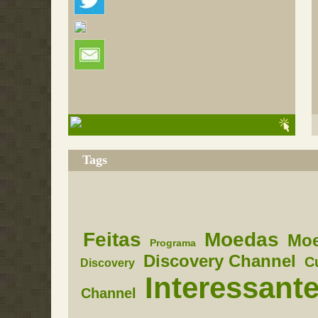
Tags
Feitas
Moedas
Mo
Programa
Discovery Channel
C
Discovery
Interessant
Channel