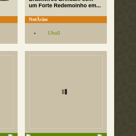
um Forte Redemoinho em...
NotÃ­cias
Uhull