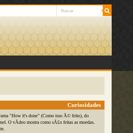
Curiosidades
ama "How it's done" (Como isso Ã© feito), do
el. O vÃ­deo mostra como sÃ£o feitas as moedas.
te.