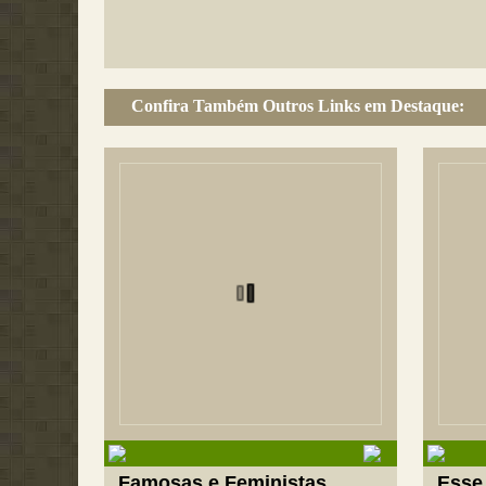
Confira Também Outros Links em Destaque:
Famosas e Feministas
Esse