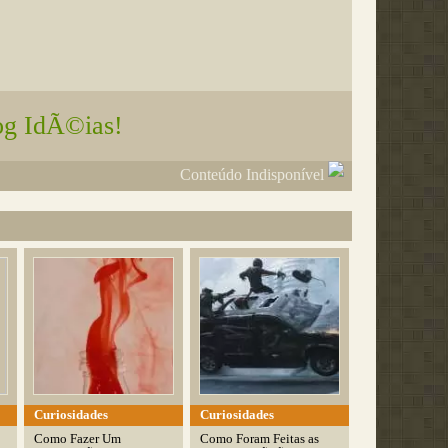
og IdÃ©ias!
Conteúdo Indisponível
Curiosidades
Curiosidades
Como Fazer Um
Como Foram Feitas as