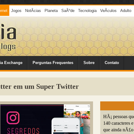
ernet
Jogos
NotÃ­cias
Planeta
SaÃºde
Tecnologia
VeÃ­culos
Adulto
ia Exchange
Perguntas Frequentes
Sobre
Contato
tter em um Super Twitter
HÃ¡ pessoas que
140 caracteres 
que ainda nÃ£o 