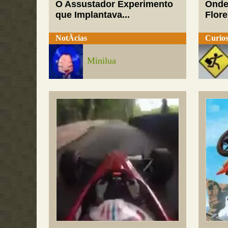
O Assustador Experimento
Onde
que Implantava...
Flor
NotÃ­cias
Curios
Minilua