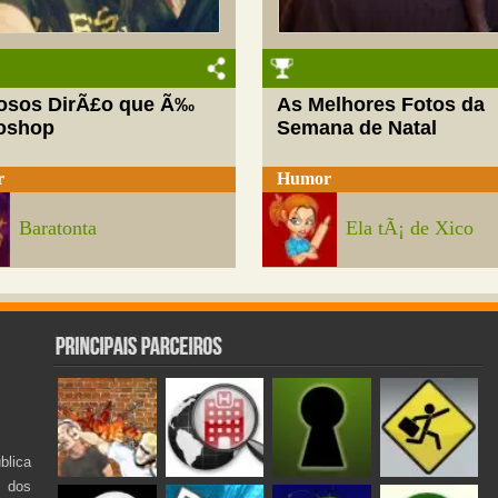
josos DirÃ£o que Ã‰
As Melhores Fotos da
oshop
Semana de Natal
r
Humor
Baratonta
Ela tÃ¡ de Xico
lica
s dos