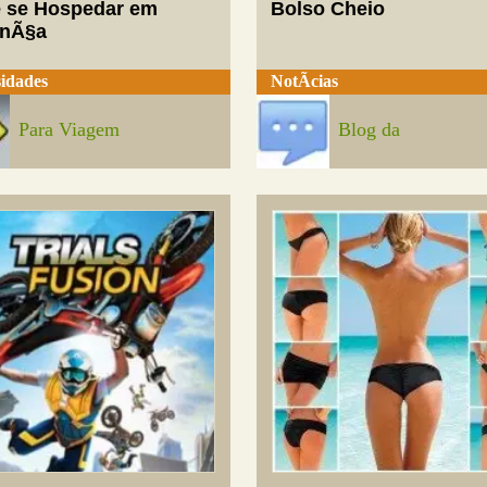
 se Hospedar em
Bolso Cheio
enÃ§a
idades
NotÃ­cias
Para Viagem
Blog da