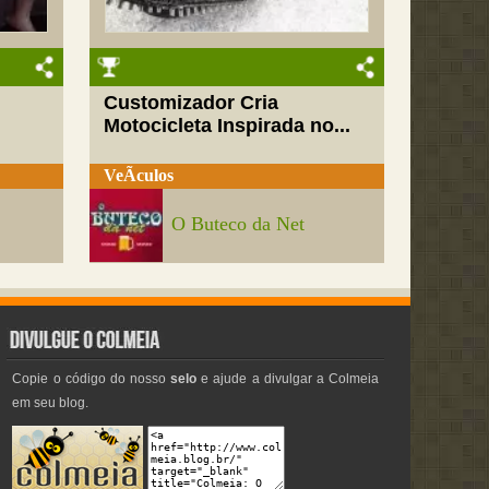
Customizador Cria
Motocicleta Inspirada no...
VeÃ­culos
O Buteco da Net
Copie o código do nosso
selo
e ajude a divulgar a Colmeia
em seu blog.