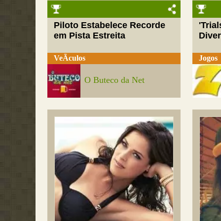
Piloto Estabelece Recorde
'Tria
em Pista Estreita
Dive
VeÃ­culos
Jogos
O Buteco da Net