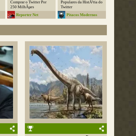
Comprar o Twitter Por
Populares da HistÃ³ria do
250 MilhÃµes
Twitter
Reporter Net
Pitacos Modernos