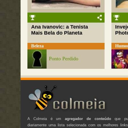
Ana Ivanovic: a Tenista
Inve
Mais Bela do Planeta
Phot
Beleza
Humo
Ponto Perdido
A Colmeia é um
agregador de conteúdo
que pub
diariamente uma lista selecionada com os melhores link