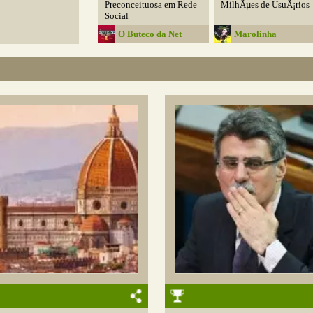
Preconceituosa em Rede
MilhÃµes de UsuÃ¡rios
Social
O Buteco da Net
Marolinha