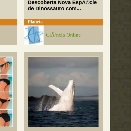
Descoberta Nova EspÃ©cie
de Dinossauro com...
Planeta
CiÃªncia Online