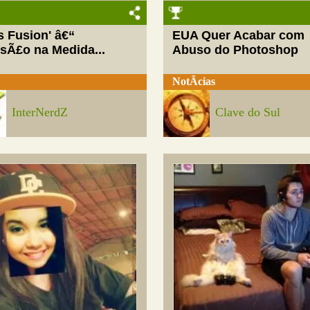
ls Fusion' â€“
EUA Quer Acabar com
rsÃ£o na Medida...
Abuso do Photoshop
NotÃ­cias
InterNerdZ
Clave do Sul