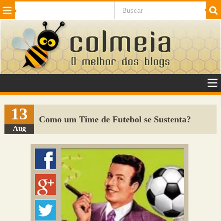
Beleza
Cinema e TV
Curiosidades
Esportes
Humor
Internet
Jogos
NotÃ­cias
Planeta
SaÃºde
Tecnologia
VeÃ­culos
Adulto
Sugerir Link
13
Como um Time de Futebol se Sustenta?
Adicionar Blog
Aug
Colmeia Exchange
Perguntas Frequentes
Sobre
Contato