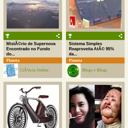
MistÃ©rio de Supernova
Sistema Simples
Encontrado no Fundo
Reaproveita AtÃ© 95%
do...
da...
Planeta
Planeta
CiÃªncia Online
Blogs e Blogs