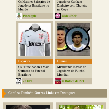
Os Maiores SalÃ¡rios de
Jogadores Ganham
Jogadores Brasileiro no
Dinheiro com Chuteira
Mundo
na Copa
Pineapple
OMeuPOP
Rollercoaster
Esportes
Humor
Os Patrocinadores Mais
Misturando Rostos de
Curiosos do Futebol
Jogadores do Futebol
Brasileiro
Mundial
72 DPI
O Buteco da Net
Confira Também Outros Links em Destaque: