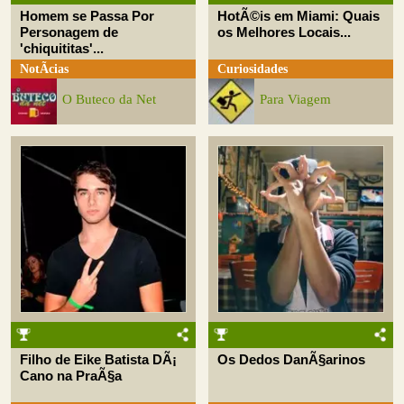
Homem se Passa Por
HotÃ©is em Miami: Quais
Personagem de
os Melhores Locais...
'chiquititas'...
NotÃ­cias
Curiosidades
O Buteco da Net
Para Viagem
Filho de Eike Batista DÃ¡
Os Dedos DanÃ§arinos
Cano na PraÃ§a