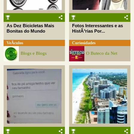
As Dez Bicicletas Mais
Fotos Interessantes e as
Bonitas do Mundo
HistÃ³rias Por...
VeÃ­culos
Curiosidades
Blogs e Blogs
O Buteco da Net