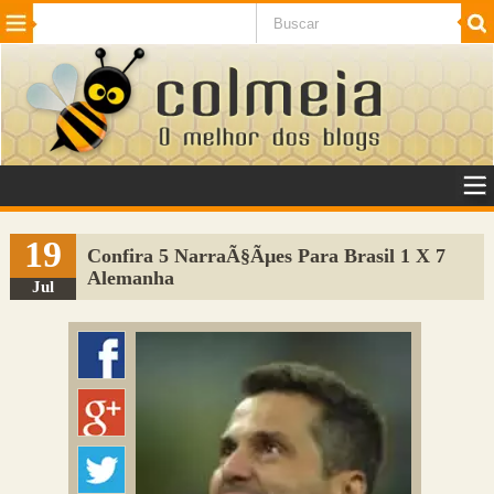
Beleza
Cinema e TV
Curiosidades
Esportes
Humor
Internet
Jogos
NotÃ­cias
Planeta
SaÃºde
Tecnologia
VeÃ­culos
Adulto
Sugerir Link
19
Confira 5 NarraÃ§Ãµes Para Brasil 1 X 7
Alemanha
Adicionar Blog
Jul
Colmeia Exchange
Perguntas Frequentes
Sobre
Contato