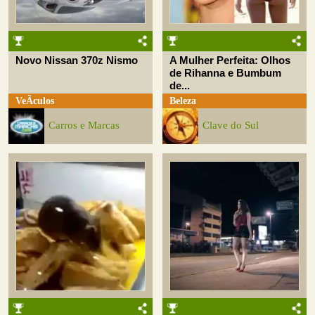
Novo Nissan 370z Nismo
A Mulher Perfeita: Olhos
de Rihanna e Bumbum
de...
VeÃ­culos
Beleza
Carros e Marcas
Clave do Sul