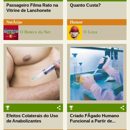
Passageiro Filma Rato na
Quanto Custa?
Vitrine de Lanchonete
NotÃ­cias
Humor
O Buteco da Net
O Loxa
Efeitos Colaterais do Uso
Criado FÃ­gado Humano
de Anabolizantes
Funcional a Partir de...