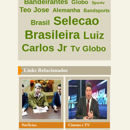
Bandeirantes
Globo
Sportv
Teo Jose
Alemanha
Bandsports
Selecao
Brasil
Brasileira
Luiz
Carlos Jr
Tv Globo
Links Relacionados
NotÃ­cias
Cinema e TV