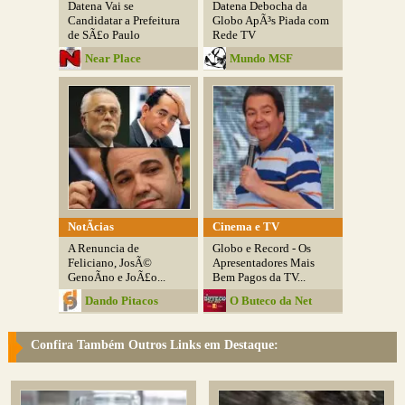
Datena Vai se
Datena Debocha da
Candidatar a Prefeitura
Globo ApÃ³s Piada com
de SÃ£o Paulo
Rede TV
Near Place
Mundo MSF
NotÃ­cias
Cinema e TV
A Renuncia de
Globo e Record - Os
Feliciano, JosÃ©
Apresentadores Mais
GenoÃ­no e JoÃ£o...
Bem Pagos da TV...
Dando Pitacos
O Buteco da Net
Confira Também Outros Links em Destaque: