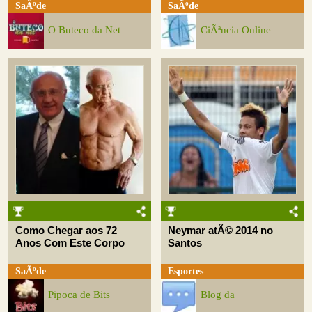
SaÃºde
SaÃºde
O Buteco da Net
CiÃªncia Online
Como Chegar aos 72
Neymar atÃ© 2014 no
Anos Com Este Corpo
Santos
SaÃºde
Esportes
Pipoca de Bits
Blog da