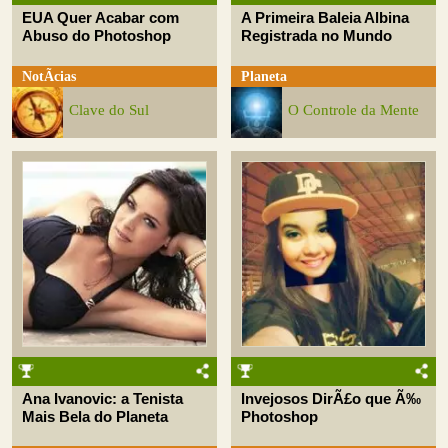
EUA Quer Acabar com
A Primeira Baleia Albina
Abuso do Photoshop
Registrada no Mundo
NotÃ­cias
Planeta
Clave do Sul
O Controle da Mente
Ana Ivanovic: a Tenista
Invejosos DirÃ£o que Ã‰
Mais Bela do Planeta
Photoshop