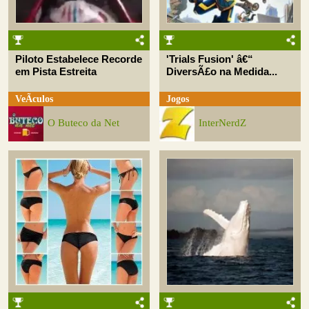
Piloto Estabelece Recorde
'Trials Fusion' â€“
em Pista Estreita
DiversÃ£o na Medida...
VeÃ­culos
Jogos
O Buteco da Net
InterNerdZ