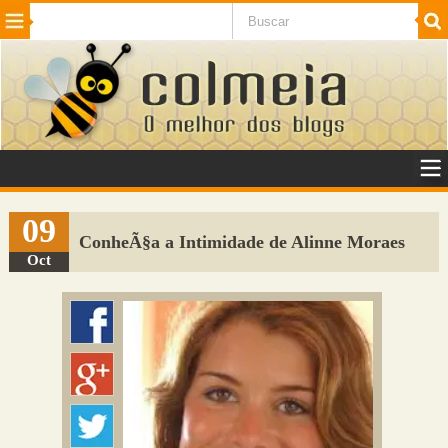
Beleza
Cinema e TV
Curiosidades
Esportes
Humor
Internet
Jogos
NotÃ­cias
Planeta
SaÃºde
Tecnologia
VeÃ­culos
Adulto
Sugerir Link
09
ConheÃ§a a Intimidade de Alinne Moraes
Adicionar Blog
Oct
Colmeia Exchange
Perguntas Frequentes
Sobre
Contato