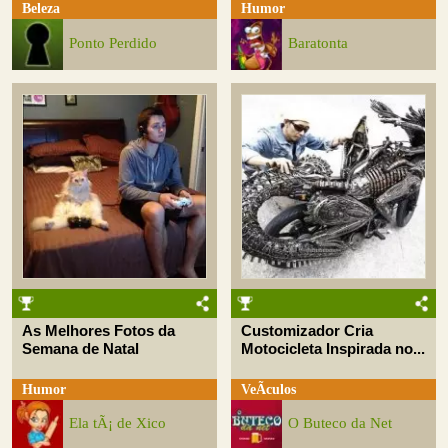
Beleza
Humor
Ponto Perdido
Baratonta
As Melhores Fotos da
Customizador Cria
Semana de Natal
Motocicleta Inspirada no...
Humor
VeÃ­culos
Ela tÃ¡ de Xico
O Buteco da Net