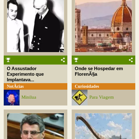
O Assustador
Onde se Hospedar em
Experimento que
FlorenÃ§a
Implantava...
NotÃ­cias
Curiosidades
Minilua
Para Viagem