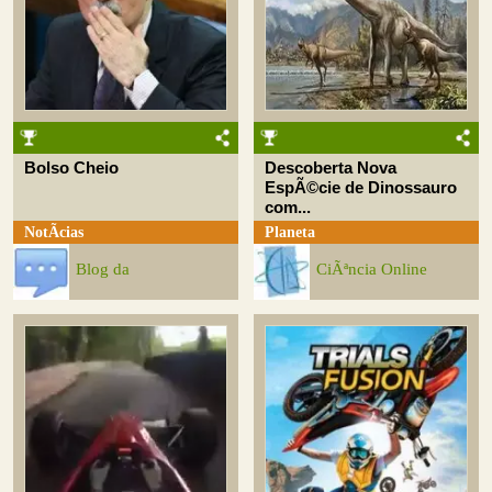
Bolso Cheio
Descoberta Nova
EspÃ©cie de Dinossauro
com...
NotÃ­cias
Planeta
Blog da
CiÃªncia Online