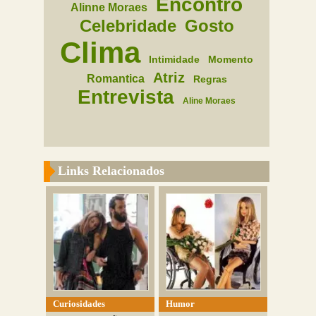
Encontro
Alinne Moraes
Celebridade
Gosto
Clima
Intimidade
Momento
Atriz
Romantica
Regras
Entrevista
Aline Moraes
Links Relacionados
Curiosidades
Humor