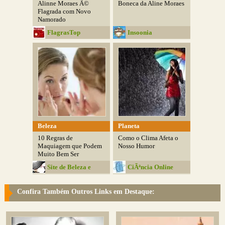
Alinne Moraes Ã©
Boneca da Aline Moraes
Flagrada com Novo
Namorado
FlagrasTop
Insoonia
Beleza
Planeta
10 Regras de
Como o Clima Afeta o
Maquiagem que Podem
Nosso Humor
Muito Bem Ser
Quebradas
Site de Beleza e
CiÃªncia Online
Moda
Confira Também Outros Links em Destaque: