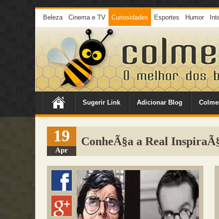
Beleza
Cinema e TV
Curiosidades
Esportes
Humor
Int
Sugerir Link
Adicionar Blog
Colme
19
ConheÃ§a a Real InspiraÃ
Apr