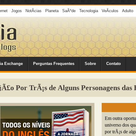
ernet
Jogos
NotÃ­cias
Planeta
SaÃºde
Tecnologia
VeÃ­culos
Adulto
ia Exchange
Perguntas Frequentes
Sobre
Contato
§Ã£o Por TrÃ¡s de Alguns Personagens das
Em outra oport
universo dos qu
por trÃ¡s de al