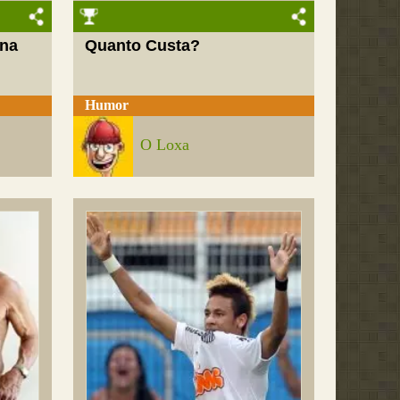
 na
Quanto Custa?
Humor
O Loxa