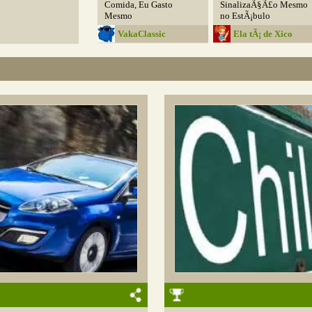
Comida, Eu Gasto
SinalizaÃ§Ã£o Mesmo
Mesmo
no EstÃ¡bulo
VakaClassic
Ela tÃ¡ de Xico