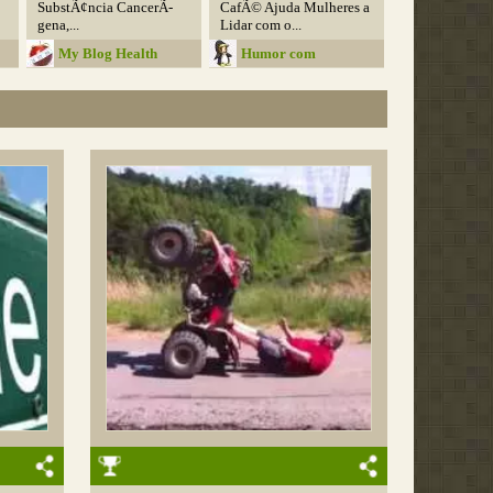
SubstÃ¢ncia CancerÃ­
CafÃ© Ajuda Mulheres a
gena,...
Lidar com o...
My Blog Health
Humor com
ConteÃºdo