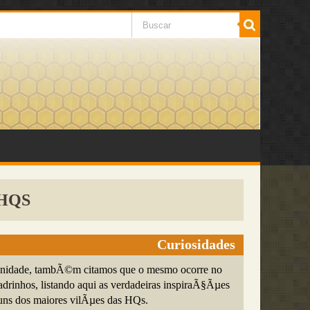
 HQS
Curiosidades
unidade, tambÃ©m citamos que o mesmo ocorre no
adrinhos, listando aqui as verdadeiras inspiraÃ§Ãµes
guns dos maiores vilÃµes das HQs.