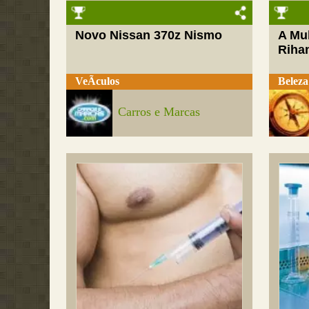
Novo Nissan 370z Nismo
A Mul
Riha
VeÃ­culos
Beleza
Carros e Marcas