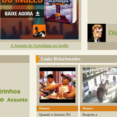
Dit
A Jornada do Autodidata em Inglês
Links Relacionados
rinhos
ho
Assunto
Humor
Humor
Quando o Assunto Ã©
Respeite a