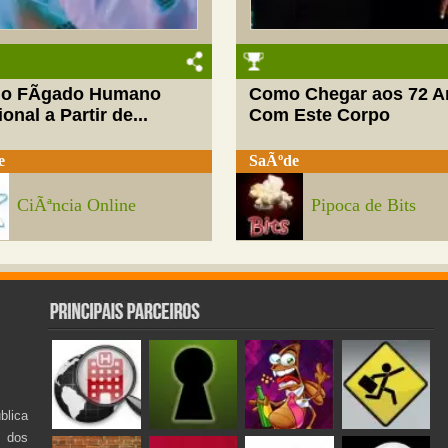
do FÃ­gado Humano
Como Chegar aos 72 A
onal a Partir de...
Com Este Corpo
e
SaÃºde
CiÃªncia Online
Pipoca de Bits
lica
s dos