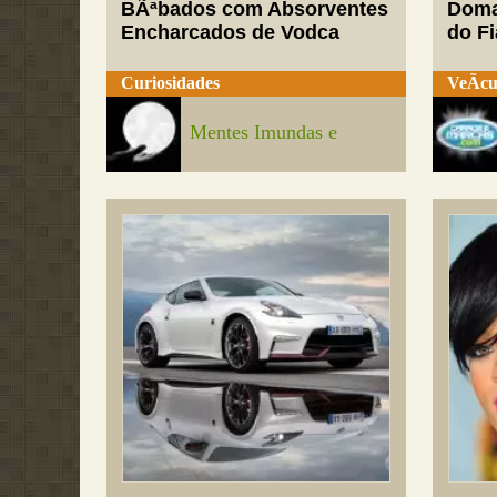
BÃªbados com Absorventes
Doma
Encharcados de Vodca
do Fi
Curiosidades
VeÃ­cu
Mentes Imundas e