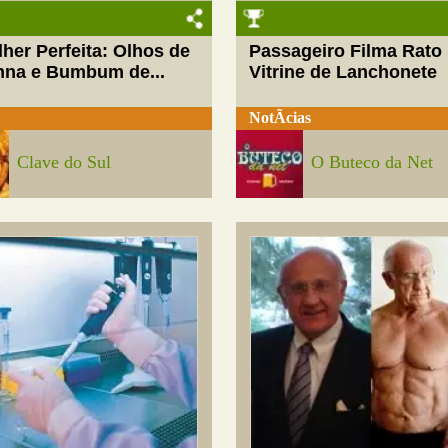
her Perfeita: Olhos de
Passageiro Filma Rato
nna e Bumbum de...
Vitrine de Lanchonete
NotÃ­cias
Clave do Sul
O Buteco da Net