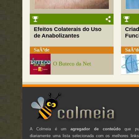
Efeitos Colaterais do Uso
Cria
de Anabolizantes
Funci
SaÃºde
SaÃºd
O Buteco da Net
A Colmeia é um
agregador de conteúdo
que pub
diariamente uma lista selecionada com os melhores link