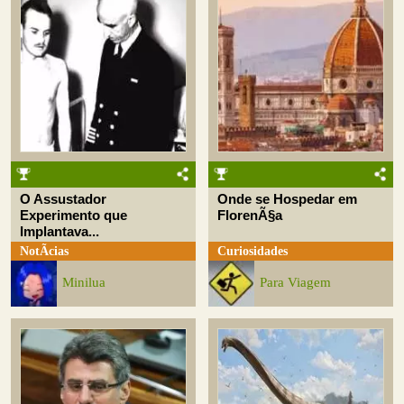
O Assustador
Onde se Hospedar em
Experimento que
FlorenÃ§a
Implantava...
NotÃ­cias
Curiosidades
Minilua
Para Viagem