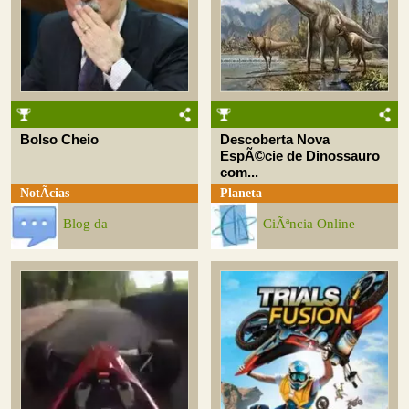
Bolso Cheio
Descoberta Nova
EspÃ©cie de Dinossauro
com...
NotÃ­cias
Planeta
Blog da
CiÃªncia Online