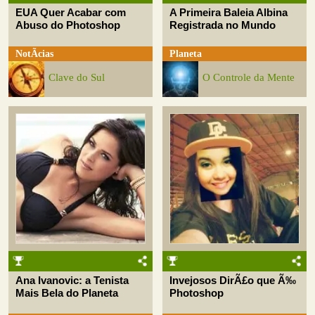
EUA Quer Acabar com
A Primeira Baleia Albina
Abuso do Photoshop
Registrada no Mundo
NotÃ­cias
Planeta
Clave do Sul
O Controle da Mente
Ana Ivanovic: a Tenista
Invejosos DirÃ£o que Ã‰
Mais Bela do Planeta
Photoshop