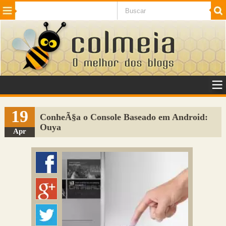
Beleza
Cinema e TV
Curiosidades
Esportes
Humor
Internet
Jogos
NotÃ­cias
Planeta
SaÃºde
Tecnologia
VeÃ­culos
Adulto
Sugerir Link
19
ConheÃ§a o Console Baseado em Android:
Ouya
Adicionar Blog
Apr
Colmeia Exchange
Perguntas Frequentes
Sobre
Contato