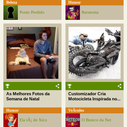
Beleza
Humor
Ponto Perdido
Baratonta
As Melhores Fotos da
Customizador Cria
Semana de Natal
Motocicleta Inspirada no...
Humor
VeÃ­culos
Ela tÃ¡ de Xico
O Buteco da Net