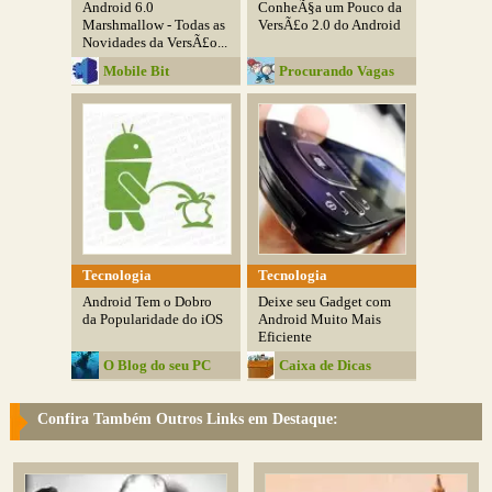
Android 6.0
ConheÃ§a um Pouco da
Marshmallow - Todas as
VersÃ£o 2.0 do Android
Novidades da VersÃ£o...
Mobile Bit
Procurando Vagas
Tecnologia
Tecnologia
Android Tem o Dobro
Deixe seu Gadget com
da Popularidade do iOS
Android Muito Mais
Eficiente
O Blog do seu PC
Caixa de Dicas
Confira Também Outros Links em Destaque: