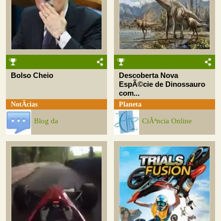
Bolso Cheio
Descoberta Nova
EspÃ©cie de Dinossauro
com...
NotÃ­cias
Planeta
Blog da
CiÃªncia Online