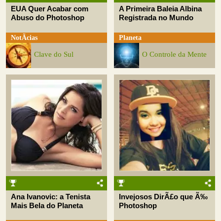
EUA Quer Acabar com
A Primeira Baleia Albina
Abuso do Photoshop
Registrada no Mundo
NotÃ­cias
Planeta
Clave do Sul
O Controle da Mente
Ana Ivanovic: a Tenista
Invejosos DirÃ£o que Ã‰
Mais Bela do Planeta
Photoshop