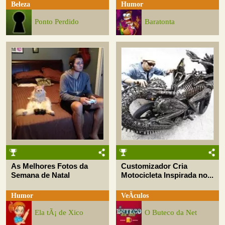
Beleza
Humor
Ponto Perdido
Baratonta
As Melhores Fotos da
Customizador Cria
Semana de Natal
Motocicleta Inspirada no...
Humor
VeÃ­culos
Ela tÃ¡ de Xico
O Buteco da Net