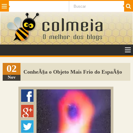
Beleza
Cinema e TV
Curiosidades
Esportes
Humor
Internet
Jogos
NotÃ­cias
Planeta
SaÃºde
Tecnologia
VeÃ­culos
Adulto
Sugerir Link
02
ConheÃ§a o Objeto Mais Frio do EspaÃ§o
Adicionar Blog
Nov
Colmeia Exchange
Perguntas Frequentes
Sobre
Contato