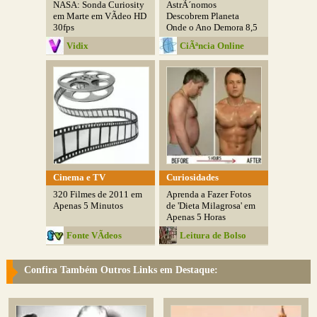
NASA: Sonda Curiosity
AstrÃ´nomos
em Marte em VÃ­deo HD
Descobrem Planeta
30fps
Onde o Ano Demora 8,5
Horas
Vidix
CiÃªncia Online
Cinema e TV
Curiosidades
320 Filmes de 2011 em
Aprenda a Fazer Fotos
Apenas 5 Minutos
de 'Dieta Milagrosa' em
Apenas 5 Horas
Fonte VÃ­deos
Leitura de Bolso
Confira Também Outros Links em Destaque: