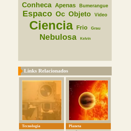
Conheca
Apenas
Bumerangue
Espaco
Oc
Objeto
Video
Ciencia
Frio
Grau
Nebulosa
Kelvin
Links Relacionados
Tecnologia
Planeta