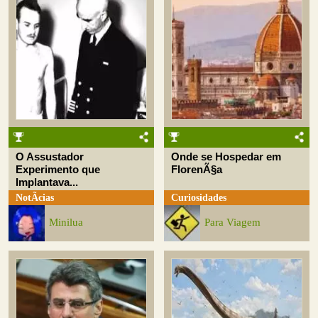
O Assustador
Onde se Hospedar em
Experimento que
FlorenÃ§a
Implantava...
NotÃ­cias
Curiosidades
Minilua
Para Viagem