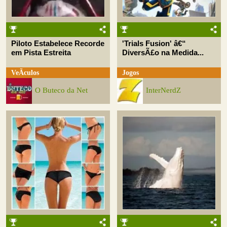
Piloto Estabelece Recorde
'Trials Fusion' â€“
em Pista Estreita
DiversÃ£o na Medida...
VeÃ­culos
Jogos
O Buteco da Net
InterNerdZ