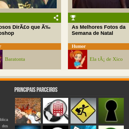
josos DirÃ£o que Ã‰
As Melhores Fotos da
oshop
Semana de Natal
r
Humor
Baratonta
Ela tÃ¡ de Xico
lica
s dos