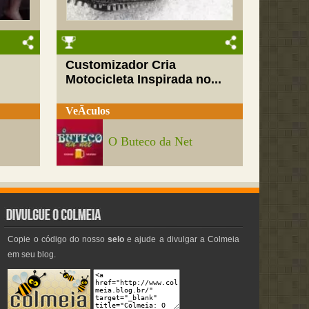
Customizador Cria
Motocicleta Inspirada no...
VeÃ­culos
O Buteco da Net
Copie o código do nosso
selo
e ajude a divulgar a Colmeia
em seu blog.