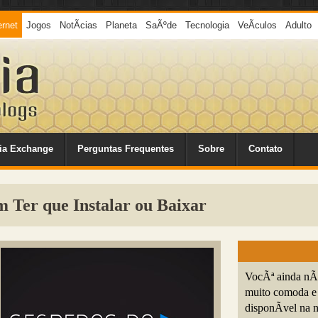
ernet
Jogos
NotÃ­cias
Planeta
SaÃºde
Tecnologia
VeÃ­culos
Adulto
ia Exchange
Perguntas Frequentes
Sobre
Contato
Ter que Instalar ou Baixar
VocÃª ainda nÃ
muito comoda e 
disponÃ­vel na n