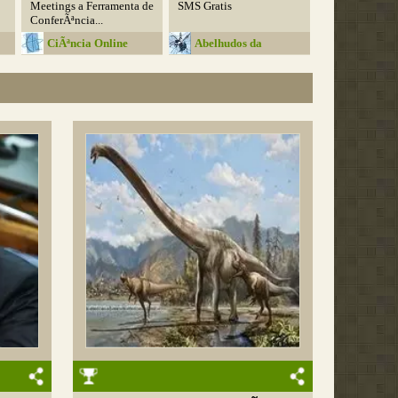
Meetings a Ferramenta de
SMS Gratis
ConferÃªncia...
CiÃªncia Online
Abelhudos da
InformÃ¡tica