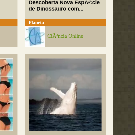
Descoberta Nova EspÃ©cie
de Dinossauro com...
Planeta
CiÃªncia Online