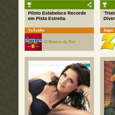
Piloto Estabelece Recorde
'Tria
em Pista Estreita
Dive
VeÃ­culos
Jogos
O Buteco da Net