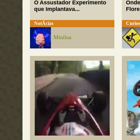
O Assustador Experimento
Onde
que Implantava...
Flor
NotÃ­cias
Curios
Minilua