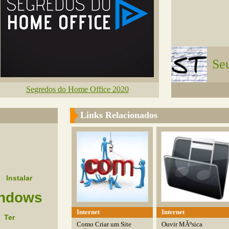
Seu
Segredos do Home Office 2020
Links Relacionados
Instalar
ndows
Internet
Internet
Ter
Como Criar um Site
Ouvir MÃºsica