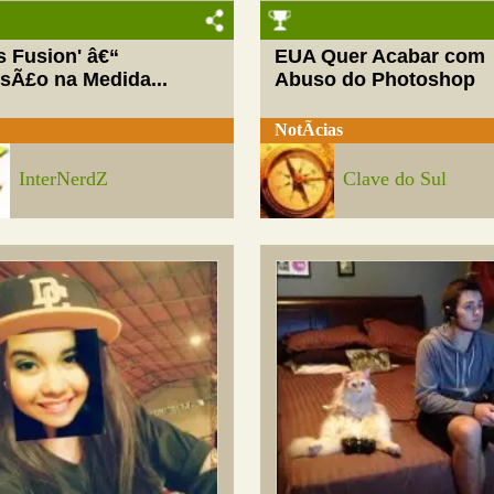
ls Fusion' â€“
EUA Quer Acabar com
rsÃ£o na Medida...
Abuso do Photoshop
NotÃ­cias
InterNerdZ
Clave do Sul