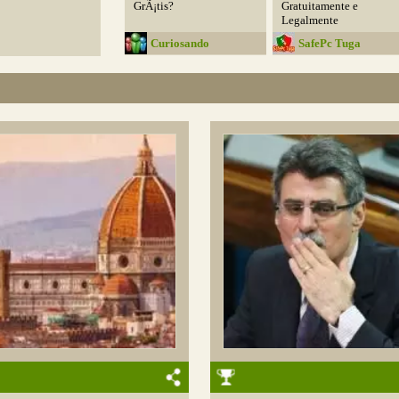
GrÃ¡tis?
Gratuitamente e
Legalmente
Curiosando
SafePc Tuga