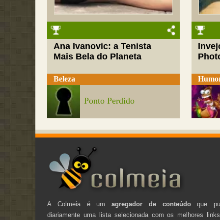
Ana Ivanovic: a Tenista
Inve
Mais Bela do Planeta
Phot
Beleza
Humo
Ponto Perdido
A Colmeia é um
agregador de conteúdo
que pub
diariamente uma lista selecionada com os melhores link