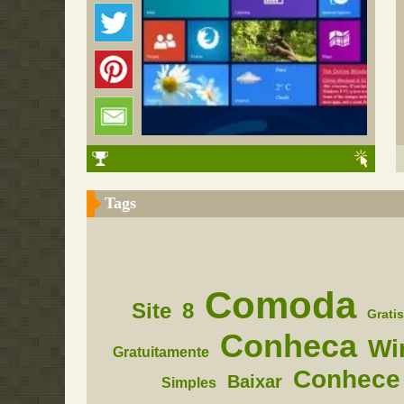
Tags
Comoda
Site
8
Gratis
Conheca
Wi
Gratuitamente
Conhece
Baixar
Simples