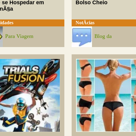
 se Hospedar em
Bolso Cheio
enÃ§a
idades
NotÃ­cias
Para Viagem
Blog da