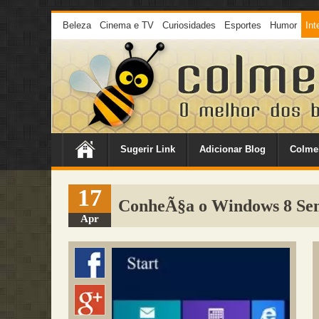
Beleza
Cinema e TV
Curiosidades
Esportes
Humor
Int
Sugerir Link
Adicionar Blog
Colme
17
ConheÃ§a o Windows 8 Sem 
Apr