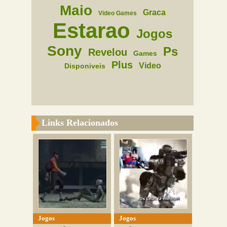
Maio
Graca
Video Games
Estarao
Jogos
Sony
Ps
Revelou
Games
Plus
Video
Disponiveis
Links Relacionados
Jogos
Jogos