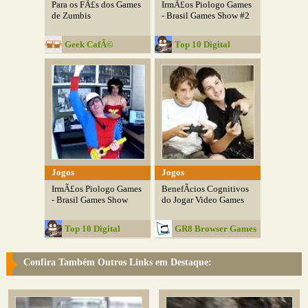
Para os FÃ£s dos Games
IrmÃ£os Piologo Games
de Zumbis
- Brasil Games Show #2
Geek CafÃ©
Top 10 Digital
Jogos
Jogos
IrmÃ£os Piologo Games
BenefÃ­cios Cognitivos
- Brasil Games Show
do Jogar Video Games
Top 10 Digital
GR8 Browser Games
Confira Também Outros Links em Destaque: