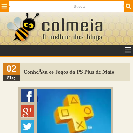
Beleza
Cinema e TV
Curiosidades
Esportes
Humor
Internet
Jogos
NotÃ­cias
Planeta
SaÃºde
Tecnologia
VeÃ­culos
Adulto
Sugerir Link
02
ConheÃ§a os Jogos da PS Plus de Maio
Adicionar Blog
May
Colmeia Exchange
Perguntas Frequentes
Sobre
Contato