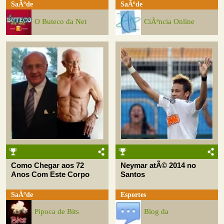
SaÃºde
SaÃºde
O Buteco da Net
CiÃªncia Online
Como Chegar aos 72
Neymar atÃ© 2014 no
Anos Com Este Corpo
Santos
SaÃºde
Esportes
Pipoca de Bits
Blog da