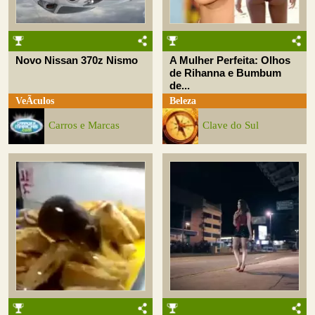
Novo Nissan 370z Nismo
A Mulher Perfeita: Olhos
de Rihanna e Bumbum
de...
VeÃ­culos
Beleza
Carros e Marcas
Clave do Sul