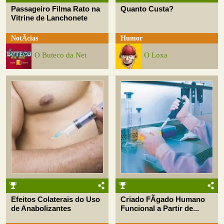
Passageiro Filma Rato na
Quanto Custa?
Vitrine de Lanchonete
NotÃ­cias
Humor
O Buteco da Net
O Loxa
Efeitos Colaterais do Uso
Criado FÃ­gado Humano
de Anabolizantes
Funcional a Partir de...