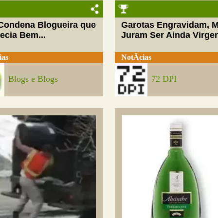
 Condena Blogueira que
Garotas Engravidam, 
ecia Bem...
Juram Ser Ainda Virge
ias
NotÃ­cias
Blogs e Blogs
72 DPI