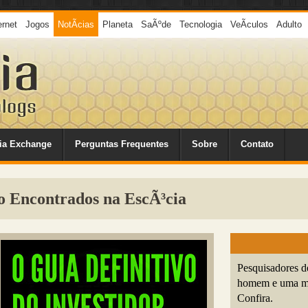
ernet
Jogos
NotÃ­cias
Planeta
SaÃºde
Tecnologia
VeÃ­culos
Adulto
ia Exchange
Perguntas Frequentes
Sobre
Contato
o Encontrados na EscÃ³cia
Pesquisadores d
homem e uma mul
Confira.