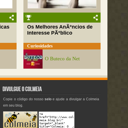
icas
Os Melhores AnÃºncios de
Interesse PÃºblico
Curiosidades
O Buteco da Net
Copie o código do nosso
selo
e ajude a divulgar a Colmeia
em seu blog.