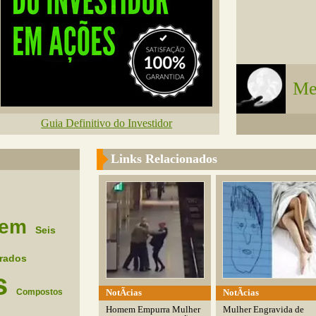
Me
Guia Definitivo do Investidor
Links Relacionados
em
Seis
rados
s
NotÃ­cias
NotÃ­cias
Compostos
Homem Empurra Mulher
Mulher Engravida de