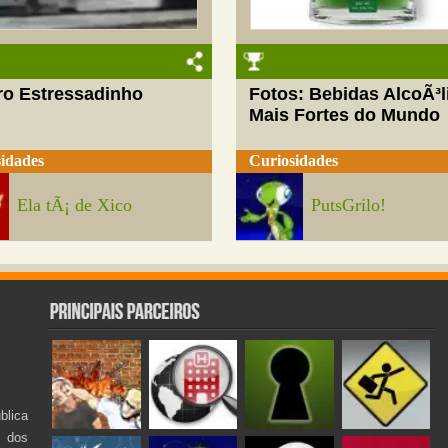
ro Estressadinho
Fotos: Bebidas AlcoÃ³l
Mais Fortes do Mundo
idades
Curiosidades
Ela tÃ¡ de Xico
PutsGrilo!
lica
s dos