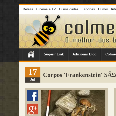
Beleza
Cinema e TV
Curiosidades
Esportes
Humor
Int
Sugerir Link
Adicionar Blog
Colme
17
Corpos 'Frankenstein' SÃ£
Jul