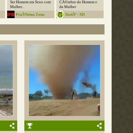
Ser Homem em Sexo com
CÃ©rebro do Homem e
Mulher...
da Mulher
PenÃºltima Zona
XisdÃª - XD