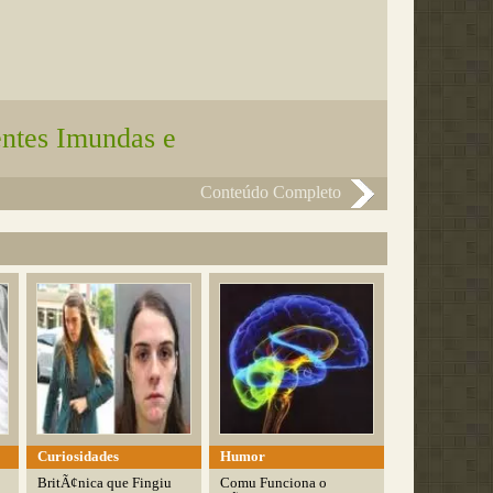
ntes Imundas e
Conteúdo Completo
Curiosidades
Humor
BritÃ¢nica que Fingiu
Comu Funciona o