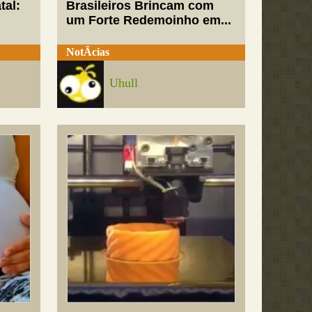
tal:
Brasileiros Brincam com
um Forte Redemoinho em...
NotÃ­cias
Uhull