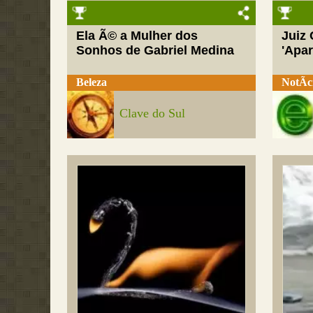
Ela Ã© a Mulher dos
Juiz
Sonhos de Gabriel Medina
'Apar
Beleza
NotÃ­c
Clave do Sul