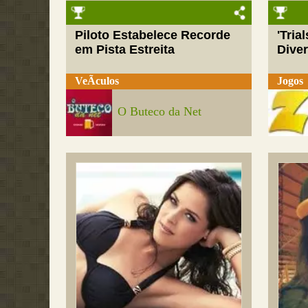
Piloto Estabelece Recorde
'Tria
em Pista Estreita
Dive
VeÃ­culos
Jogos
O Buteco da Net