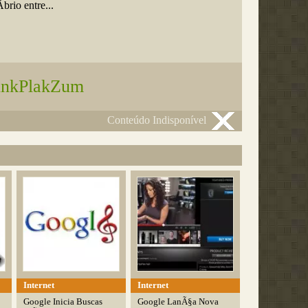
brio entre...
unkPlakZum
Conteúdo Indisponível
Internet
Internet
Google Inicia Buscas
Google LanÃ§a Nova