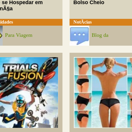
 se Hospedar em
Bolso Cheio
enÃ§a
idades
NotÃ­cias
Para Viagem
Blog da