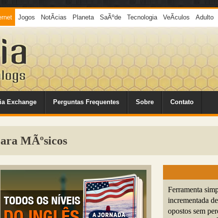
ernet
Jogos
NotÃ­cias
Planeta
SaÃºde
Tecnologia
VeÃ­culos
Adulto
ia Exchange
Perguntas Frequentes
Sobre
Contato
Para MÃºsicos
Ferramenta simp
incrementada de 
opostos sem per