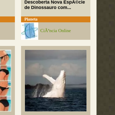
Descoberta Nova EspÃ©cie
de Dinossauro com...
Planeta
CiÃªncia Online