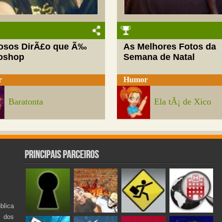
josos DirÃ£o que Ã‰
As Melhores Fotos da
oshop
Semana de Natal
r
Humor
Baratonta
Ela tÃ¡ de Xico
lica
s dos