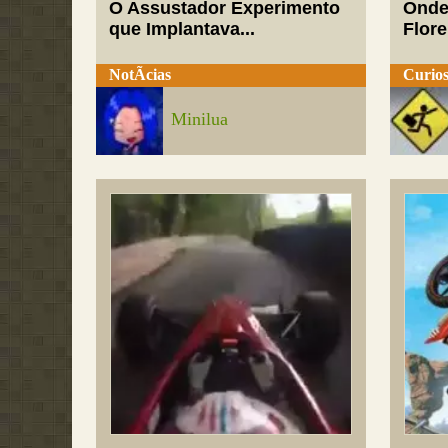
O Assustador Experimento
Onde
que Implantava...
Flor
NotÃ­cias
Curios
Minilua