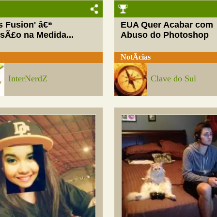
ls Fusion' â€“
EUA Quer Acabar com
rsÃ£o na Medida...
Abuso do Photoshop
NotÃ­cias
InterNerdZ
Clave do Sul