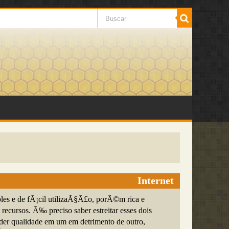
Internet
les e de fÃ¡cil utilizaÃ§Ã£o, porÃ©m rica e
recursos. Ã‰ preciso saber estreitar esses dois
der qualidade em um em detrimento de outro,