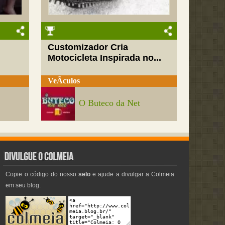
Customizador Cria
Motocicleta Inspirada no...
VeÃ­culos
O Buteco da Net
Copie o código do nosso
selo
e ajude a divulgar a Colmeia
em seu blog.