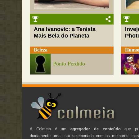
Ana Ivanovic: a Tenista
Inve
Mais Bela do Planeta
Phot
Beleza
Humo
Ponto Perdido
A Colmeia é um
agregador de conteúdo
que pub
diariamente uma lista selecionada com os melhores link