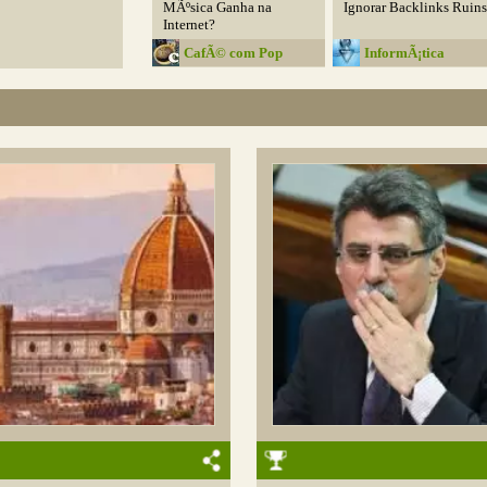
MÃºsica Ganha na
Ignorar Backlinks Ruins
Internet?
CafÃ© com Pop
InformÃ¡tica
Inteligente