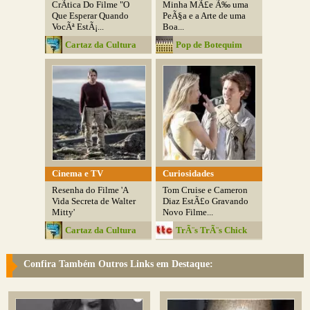
CrÃ­tica Do Filme "O
Minha MÃ£e Ã‰ uma
Que Esperar Quando
PeÃ§a e a Arte de uma
VocÃª EstÃ¡...
Boa...
Cartaz da Cultura
Pop de Botequim
Cinema e TV
Curiosidades
Resenha do Filme 'A
Tom Cruise e Cameron
Vida Secreta de Walter
Diaz EstÃ£o Gravando
Mitty'
Novo Filme...
Cartaz da Cultura
TrÃ¨s TrÃ¨s Chick
Confira Também Outros Links em Destaque: