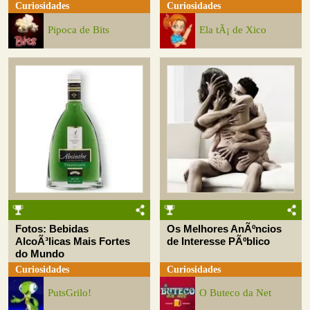
Curiosidades
Curiosidades
Pipoca de Bits
Ela tÃ¡ de Xico
Fotos: Bebidas
Os Melhores AnÃºncios
AlcoÃ³licas Mais Fortes
de Interesse PÃºblico
do Mundo
Curiosidades
Curiosidades
PutsGrilo!
O Buteco da Net