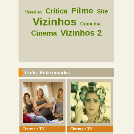
Filme
Critica
Site
Veredito
Vizinhos
Comedia
Vizinhos 2
Cinema
Links Relacionados
Cinema e TV
Cinema e TV