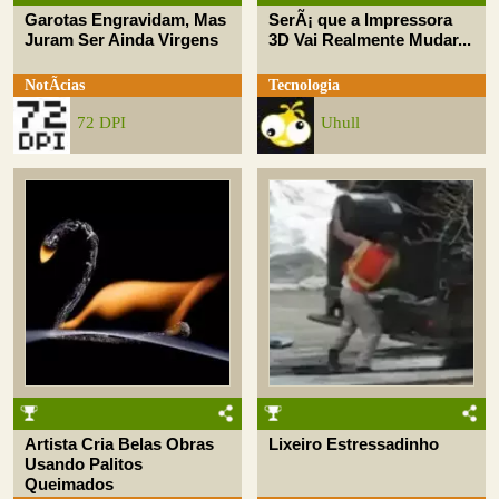
Garotas Engravidam, Mas
SerÃ¡ que a Impressora
Juram Ser Ainda Virgens
3D Vai Realmente Mudar...
NotÃ­cias
Tecnologia
72 DPI
Uhull
Artista Cria Belas Obras
Lixeiro Estressadinho
Usando Palitos
Queimados