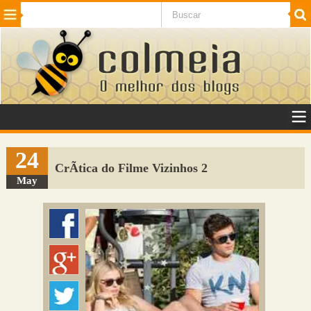
Beleza
Cinema e TV
Curiosidades
Esportes
Humor
Internet
Jogos
NotÃ­cias
Planeta
SaÃºde
Tecnologia
VeÃ­culos
Adulto
Sugerir Link
24
CrÃ­tica do Filme Vizinhos 2
Adicionar Blog
May
Colmeia Exchange
Perguntas Frequentes
Sobre
Contato