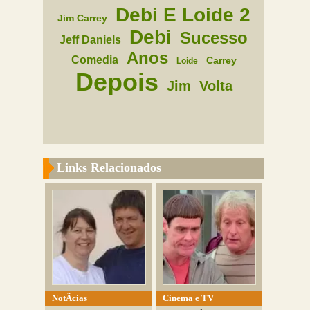
Debi E Loide 2
Jim Carrey
Debi
Sucesso
Jeff Daniels
Anos
Comedia
Carrey
Loide
Depois
Jim
Volta
Links Relacionados
NotÃ­cias
Cinema e TV