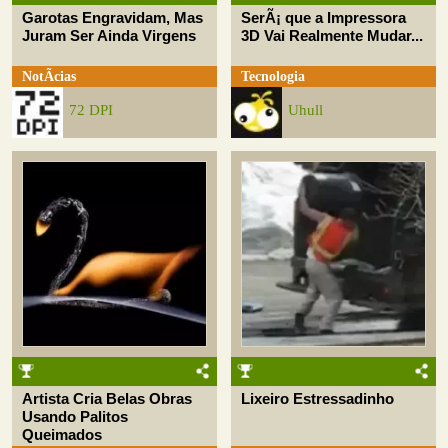
Garotas Engravidam, Mas
SerÃ¡ que a Impressora
Juram Ser Ainda Virgens
3D Vai Realmente Mudar...
NotÃ­cias
Tecnologia
72 DPI
Uhull
Artista Cria Belas Obras
Lixeiro Estressadinho
Usando Palitos
Queimados