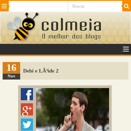
Beleza
Cinema e TV
Curiosidades
Esportes
Humor
Internet
Jogos
NotÃ­cias
Planeta
SaÃºde
Tecnologia
VeÃ­culos
Adulto
Sugerir Link
16
Debi e LÃ³ide 2
Adicionar Blog
Nov
Colmeia Exchange
Perguntas Frequentes
Sobre
Contato