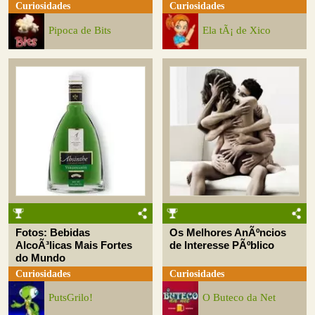
Curiosidades
Curiosidades
Pipoca de Bits
Ela tÃ¡ de Xico
Fotos: Bebidas
Os Melhores AnÃºncios
AlcoÃ³licas Mais Fortes
de Interesse PÃºblico
do Mundo
Curiosidades
Curiosidades
PutsGrilo!
O Buteco da Net