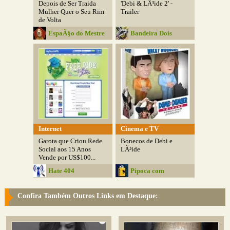
Depois de Ser Traida
'Debi & LÃ³ide 2' -
Mulher Quer o Seu Rim
Trailer
de Volta
EspaÃ§o do Mestre
Bandeira Dois
Bizarro
Internet
Cinema e TV
Garota que Criou Rede
Bonecos de Debi e
Social aos 15 Anos
LÃ³ide
Vende por US$100...
Hate 404
Pipoca com
Manteiga
Confira Também Outros Links em Destaque: