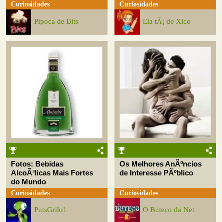
Curiosidades
Curiosidades
Pipoca de Bits
Ela tÃ¡ de Xico
Fotos: Bebidas
Os Melhores AnÃºncios
AlcoÃ³licas Mais Fortes
de Interesse PÃºblico
do Mundo
Curiosidades
Curiosidades
PutsGrilo!
O Buteco da Net