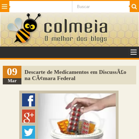
Beleza
Cinema e TV
Curiosidades
Esportes
Humor
Internet
Jogos
NotÃ­cias
Planeta
SaÃºde
Tecnologia
VeÃ­culos
Adulto
Sugerir Link
09
Descarte de Medicamentos em DiscussÃ£o
na CÃ¢mara Federal
Adicionar Blog
Mar
Colmeia Exchange
Perguntas Frequentes
Sobre
Contato