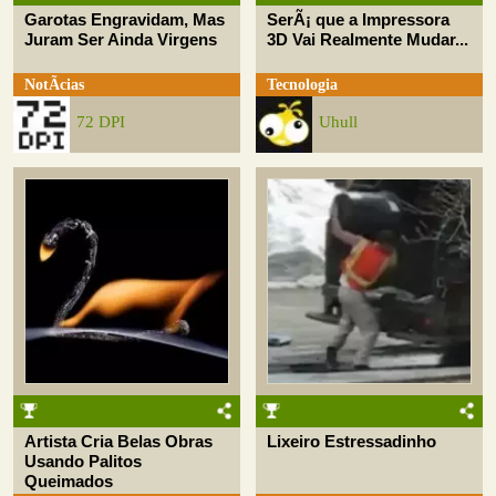
Garotas Engravidam, Mas
SerÃ¡ que a Impressora
Juram Ser Ainda Virgens
3D Vai Realmente Mudar...
NotÃ­cias
Tecnologia
72 DPI
Uhull
Artista Cria Belas Obras
Lixeiro Estressadinho
Usando Palitos
Queimados