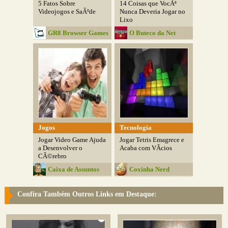
5 Fatos Sobre
14 Coisas que VocÃª
Videojogos e SaÃºde
Nunca Deveria Jogar no
Lixo
GR8 Browser Games
O Buteco da Net
Jogos
Tecnologia
Jogar Video Game Ajuda
Jogar Tetris Emagrece e
a Desenvolver o
Acaba com VÃ­cios
CÃ©rebro
Caixa de Assuntos
Coxinha Nerd
Confira Também Outros Links em Destaque: