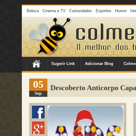
Beleza
Cinema e TV
Curiosidades
Esportes
Humor
Int
Sugerir Link
Adicionar Blog
Colme
05
Descoberto Anticorpo Capa
Sep