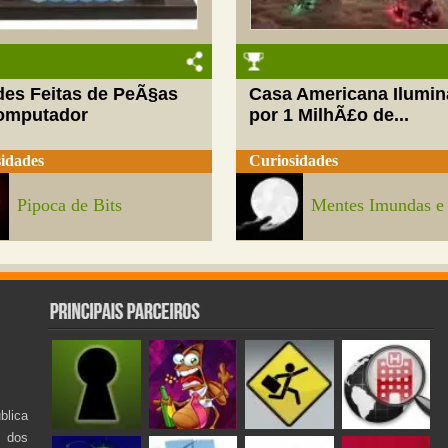
des Feitas de PeÃ§as
Casa Americana Ilumi
omputador
por 1 MilhÃ£o de...
idades
Curiosidades
Pipoca de Bits
Mentes Imundas e
lica
s dos