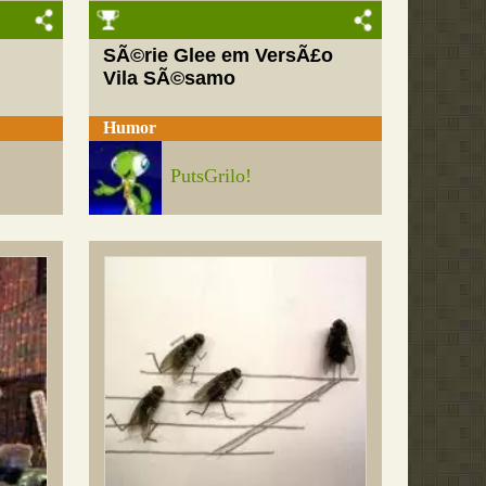
SÃ©rie Glee em VersÃ£o
Vila SÃ©samo
Humor
PutsGrilo!