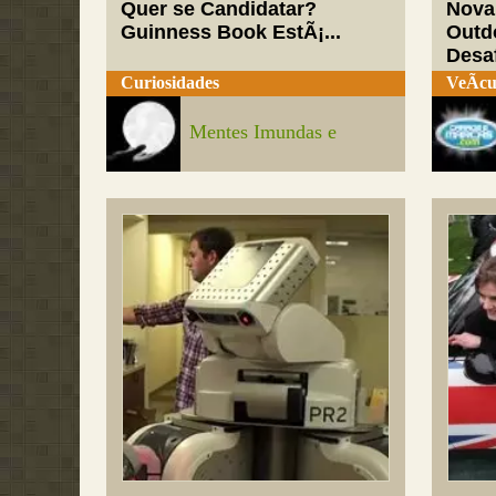
Quer se Candidatar?
Nova
Guinness Book EstÃ¡...
Outd
Desaf
Curiosidades
VeÃ­cu
Mentes Imundas e