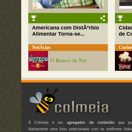
Americana com DistÃºrbio
Cida
Alimentar Torna-se...
de C
NotÃ­cias
Curios
O Buteco da Net
A Colmeia é um
agregador de conteúdo
que pub
diariamente uma lista selecionada com os melhores link