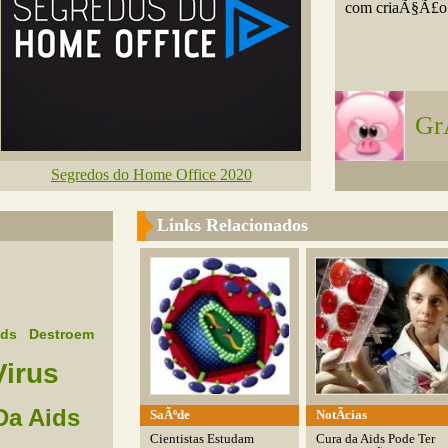
com criaÃ§Ã£o 
Gr
Segredos do Home Office 2020
Links Relacionados
ids
Destroem
Virus
Da Aids
SaÃºde
NotÃ­cias
Cientistas Estudam
Cura da Aids Pode Ter