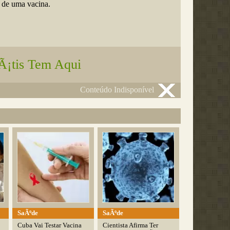
de uma vacina.
Ã¡tis Tem Aqui
Conteúdo Indisponível
SaÃºde
SaÃºde
Cuba Vai Testar Vacina
Cientista Afirma Ter