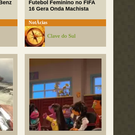
-Benz
Futebol Feminino no FIFA
16 Gera Onda Machista
NotÃ­cias
Clave do Sul