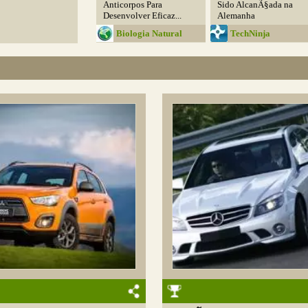
Anticorpos Para
Sido AlcanÃ§ada na
Desenvolver Eficaz...
Alemanha
Biologia Natural
TechNinja