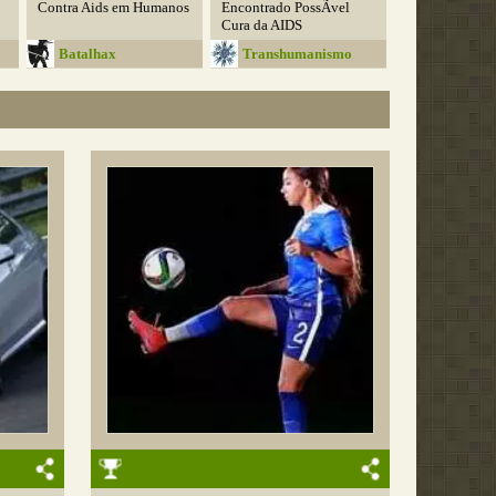
Contra Aids em Humanos
Encontrado PossÃ­vel
Cura da AIDS
Batalhax
Transhumanismo