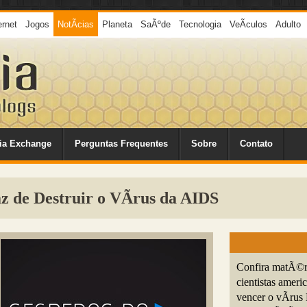
ernet
Jogos
NotÃ­cias
Planeta
SaÃºde
Tecnologia
VeÃ­culos
Adulto
ia Exchange
Perguntas Frequentes
Sobre
Contato
z de Destruir o VÃ­rus da AIDS
Confira matÃ©ri
cientistas ameri
vencer o vÃ­ru