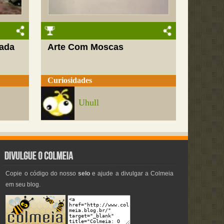
nada
Arte Com Moscas
Curiosidades
Uhull
Copie o código do nosso
selo
e ajude a divulgar a Colmeia
em seu blog.