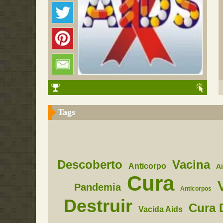
Tags
Descoberto
Vacina
Anticorpo
A
Cura
Pandemia
Anticorpos
Destruir
Cura 
Vacida Aids