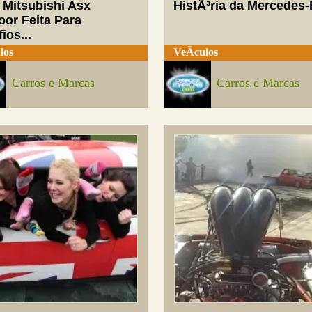
 Mitsubishi Asx
HistÃ³ria da Mercedes
oor Feita Para
ios...
los
VeÃ­culos
Carros e Marcas
Carros e Marcas