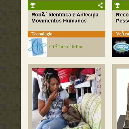
RobÃ´ Identifica e Antecipa
Reco
Movimentos Humanos
Pess
Tecnologia
VeÃ­cu
CiÃªncia Online