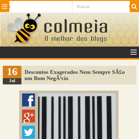
Beleza
Cinema e TV
Curiosidades
Esportes
Humor
Internet
Jogos
NotÃ­cias
Planeta
SaÃºde
Tecnologia
VeÃ­culos
Adulto
Sugerir Link
16
Descontos Exagerados Nem Sempre SÃ£o
um Bom NegÃ³cio
Adicionar Blog
Jul
Colmeia Exchange
Perguntas Frequentes
Sobre
Contato