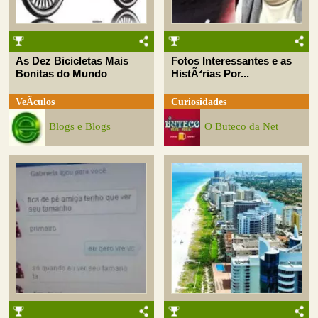
As Dez Bicicletas Mais
Fotos Interessantes e as
Bonitas do Mundo
HistÃ³rias Por...
VeÃ­culos
Curiosidades
Blogs e Blogs
O Buteco da Net