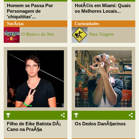
Homem se Passa Por
HotÃ©is em Miami: Quais
Personagem de
os Melhores Locais...
'chiquititas'...
NotÃ­cias
Curiosidades
O Buteco da Net
Para Viagem
Filho de Eike Batista DÃ¡
Os Dedos DanÃ§arinos
Cano na PraÃ§a