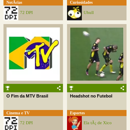
NotÃ­cias
Curiosidades
72 DPI
Uhull
O Fim da MTV Brasil
Headshot no Futebol
Cinema e TV
Esportes
72 DPI
Ela tÃ¡ de Xico