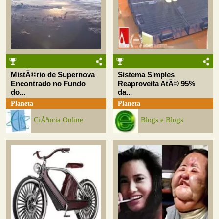
MistÃ©rio de Supernova
Sistema Simples
Encontrado no Fundo
Reaproveita AtÃ© 95%
do...
da...
Planeta
Planeta
CiÃªncia Online
Blogs e Blogs