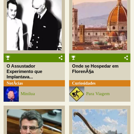
O Assustador
Onde se Hospedar em
Experimento que
FlorenÃ§a
Implantava...
NotÃ­cias
Curiosidades
Minilua
Para Viagem