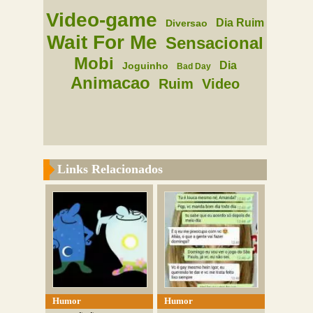
Video-game
Dia Ruim
Diversao
Wait For Me
Sensacional
Mobi
Dia
Joguinho
Bad Day
Animacao
Ruim
Video
Links Relacionados
Humor
Humor