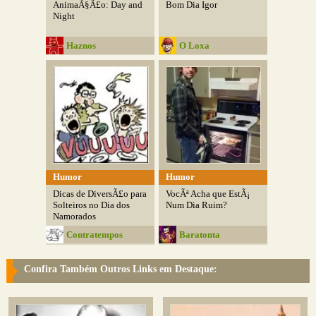
AnimaÃ§Ã£o: Day and
Bom Dia Igor
Night
Haznos
O Loxa
Humor
Humor
Dicas de DiversÃ£o para
VocÃª Acha que EstÃ¡
Solteiros no Dia dos
Num Dia Ruim?
Namorados
Contratempos
Baratonta
Modernos
Confira Também Outros Links em Destaque: