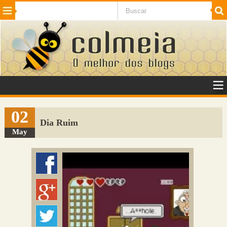
Beleza
Cinema e TV
Curiosidades
Esportes
Humor
Internet
Jogos
NotÃ­cias
Planeta
SaÃºde
Tecnologia
VeÃ­culos
Adulto
Sugerir Link
02
Dia Ruim
Adicionar Blog
May
Colmeia Exchange
Perguntas Frequentes
Sobre
Contato