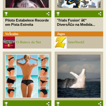
Piloto Estabelece Recorde
'Trials Fusion' â€“
em Pista Estreita
DiversÃ£o na Medida...
VeÃ­culos
Jogos
O Buteco da Net
InterNerdZ