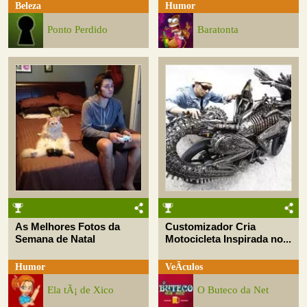
Beleza
Humor
Ponto Perdido
Baratonta
As Melhores Fotos da
Customizador Cria
Semana de Natal
Motocicleta Inspirada no...
Humor
VeÃ­culos
Ela tÃ¡ de Xico
O Buteco da Net