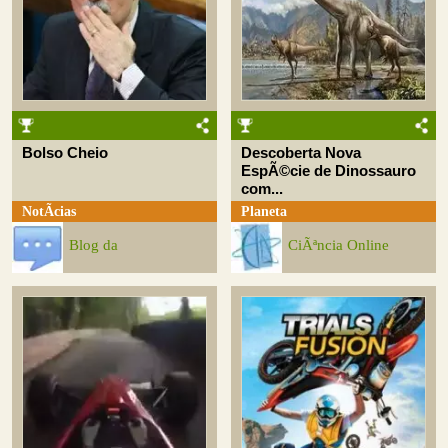
Bolso Cheio
Descoberta Nova
EspÃ©cie de Dinossauro
com...
NotÃ­cias
Planeta
Blog da
CiÃªncia Online