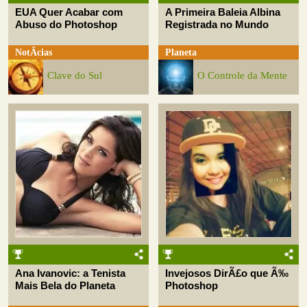
EUA Quer Acabar com
A Primeira Baleia Albina
Abuso do Photoshop
Registrada no Mundo
NotÃ­cias
Planeta
Clave do Sul
O Controle da Mente
Ana Ivanovic: a Tenista
Invejosos DirÃ£o que Ã‰
Mais Bela do Planeta
Photoshop