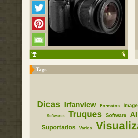
Tags
Dicas
Irfanview
Image
Formatos
Truques
A
Software
Softwares
Visuali
Suportados
Varios