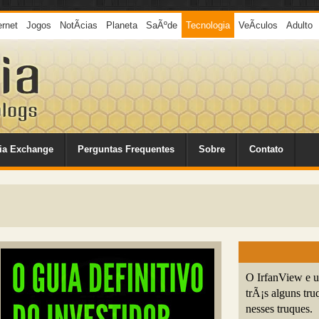
ernet
Jogos
NotÃ­cias
Planeta
SaÃºde
Tecnologia
VeÃ­culos
Adulto
ia Exchange
Perguntas Frequentes
Sobre
Contato
O IrfanView e u
trÃ¡s alguns tr
nesses truques.