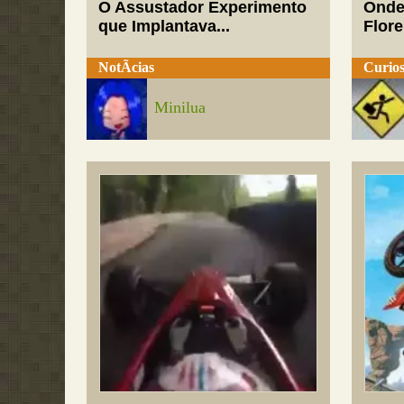
O Assustador Experimento
Onde
que Implantava...
Flor
NotÃ­cias
Curios
Minilua