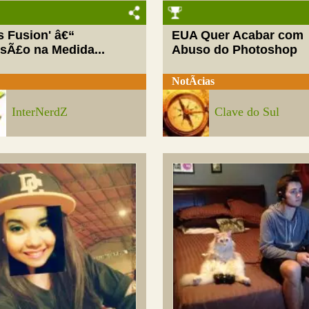
ls Fusion' â€“
EUA Quer Acabar com
rsÃ£o na Medida...
Abuso do Photoshop
NotÃ­cias
InterNerdZ
Clave do Sul