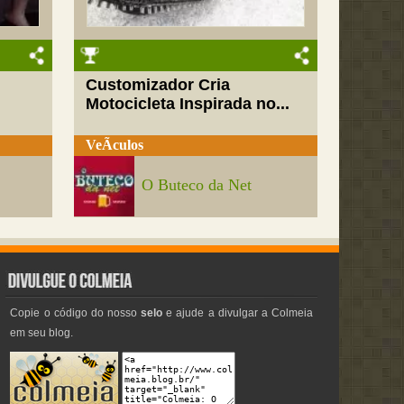
Customizador Cria
Motocicleta Inspirada no...
VeÃ­culos
O Buteco da Net
Copie o código do nosso
selo
e ajude a divulgar a Colmeia
em seu blog.