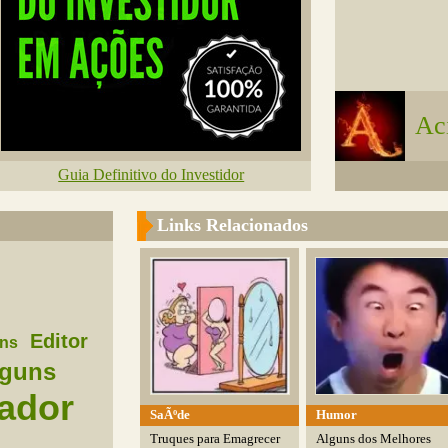
Ac
Guia Definitivo do Investidor
Links Relacionados
Editor
ns
lguns
zador
SaÃºde
Humor
Truques para Emagrecer
Alguns dos Melhores