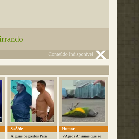
irrando
Conteúdo Indisponível
SaÃºde
Humor
Alguns Segredos Para
VÃ¡rios Animais que se