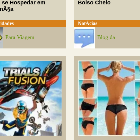
 se Hospedar em
Bolso Cheio
enÃ§a
idades
NotÃ­cias
Para Viagem
Blog da