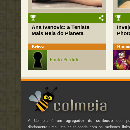
Ana Ivanovic: a Tenista
Inve
Mais Bela do Planeta
Phot
Beleza
Humo
Ponto Perdido
A Colmeia é um
agregador de conteúdo
que pub
diariamente uma lista selecionada com os melhores link