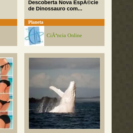
Descoberta Nova EspÃ©cie
de Dinossauro com...
Planeta
CiÃªncia Online