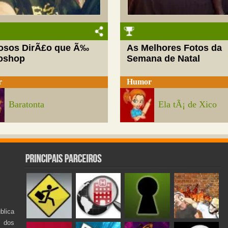
josos DirÃ£o que Ã‰
As Melhores Fotos da
oshop
Semana de Natal
r
Humor
Baratonta
Ela tÃ¡ de Xico
lica
s dos