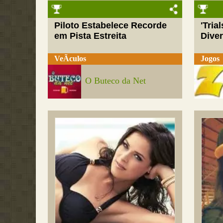
Piloto Estabelece Recorde
'Tria
em Pista Estreita
Dive
VeÃ­culos
Jogos
O Buteco da Net