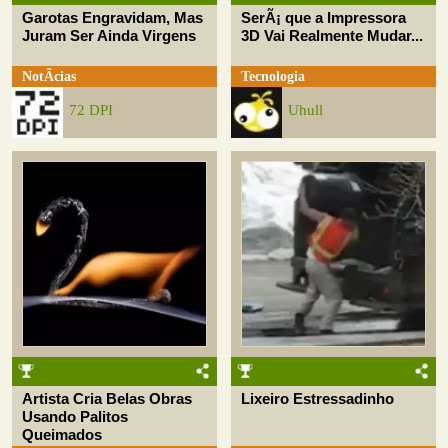
Garotas Engravidam, Mas
SerÃ¡ que a Impressora
Juram Ser Ainda Virgens
3D Vai Realmente Mudar...
NotÃ­cias
Tecnologia
72 DPI
Uhull
Artista Cria Belas Obras
Lixeiro Estressadinho
Usando Palitos
Queimados