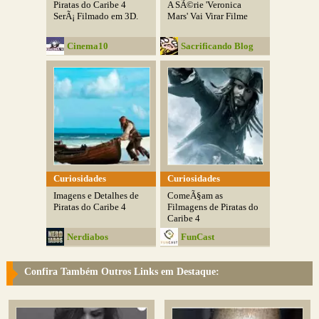
Piratas do Caribe 4
A SÃ©rie 'Veronica
SerÃ¡ Filmado em 3D.
Mars' Vai Virar Filme
Cinema10
Sacrificando Blog
Curiosidades
Curiosidades
Imagens e Detalhes de
ComeÃ§am as
Piratas do Caribe 4
Filmagens de Piratas do
Caribe 4
Nerdiabos
FunCast
Confira Também Outros Links em Destaque: