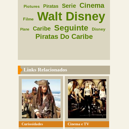
Cinema
Serie
Piratas
Pictures
Walt Disney
Filme
Seguinte
Caribe
Disney
Plane
Piratas Do Caribe
Links Relacionados
Curiosidades
Cinema e TV