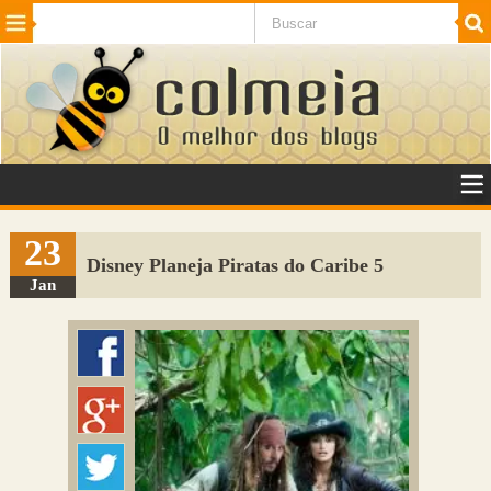
Beleza
Cinema e TV
Curiosidades
Esportes
Humor
Internet
Jogos
NotÃ­cias
Planeta
SaÃºde
Tecnologia
VeÃ­culos
Adulto
Sugerir Link
23
Disney Planeja Piratas do Caribe 5
Adicionar Blog
Jan
Colmeia Exchange
Perguntas Frequentes
Sobre
Contato