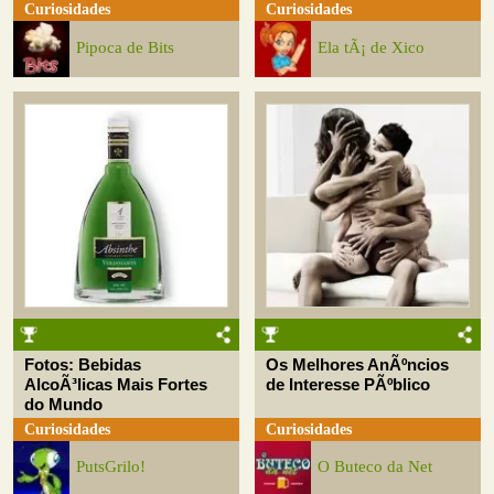
Curiosidades
Curiosidades
Pipoca de Bits
Ela tÃ¡ de Xico
Fotos: Bebidas
Os Melhores AnÃºncios
AlcoÃ³licas Mais Fortes
de Interesse PÃºblico
do Mundo
Curiosidades
Curiosidades
PutsGrilo!
O Buteco da Net