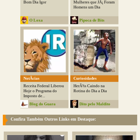
Bom Dia Igor
Mulheres que JÃ¡ Foram
Homens um Dia
O Loxa
Pipoca de Bits
NotÃ­cias
Curiosidades
Receita Federal Liberou
HerÃ³is Caindo na
Hoje o Programa do
Rotina do Dia a Dia
Imposto de...
Blog do Guara
Dito pelo Maldito
Confira Também Outros Links em Destaque: