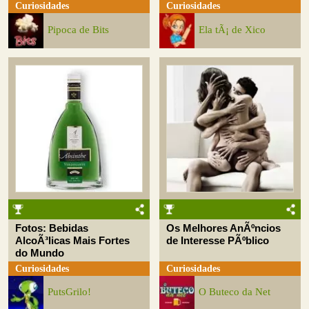
Curiosidades
Curiosidades
Pipoca de Bits
Ela tÃ¡ de Xico
Fotos: Bebidas
Os Melhores AnÃºncios
AlcoÃ³licas Mais Fortes
de Interesse PÃºblico
do Mundo
Curiosidades
Curiosidades
PutsGrilo!
O Buteco da Net