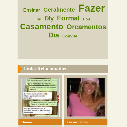
Fazer
Geralmente
Ensinar
Formal
Diy
Irei
Hoje
Casamento
Orcamentos
Dia
Convite
Links Relacionados
Humor
Curiosidades