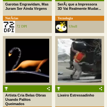
Garotas Engravidam, Mas
SerÃ¡ que a Impressora
Juram Ser Ainda Virgens
3D Vai Realmente Mudar...
NotÃ­cias
Tecnologia
72 DPI
Uhull
Artista Cria Belas Obras
Lixeiro Estressadinho
Usando Palitos
Queimados