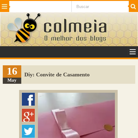
Beleza
Cinema e TV
Curiosidades
Esportes
Humor
Internet
Jogos
NotÃ­cias
Planeta
SaÃºde
Tecnologia
VeÃ­culos
Adulto
Sugerir Link
16
Diy: Convite de Casamento
Adicionar Blog
May
Colmeia Exchange
Perguntas Frequentes
Sobre
Contato