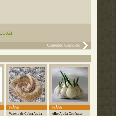
Loxa
Conteúdo Completo
SaÃºde
SaÃºde
Veneno de Cobra Ajuda
Alho Ajuda Combater