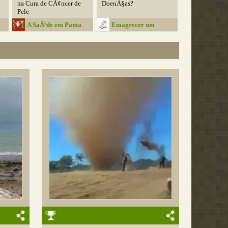
na Cura de CÃ¢ncer de
DoenÃ§as?
Pele
A SaÃºde em Pauta
Emagrecer um
Desafio