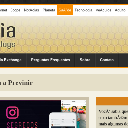
ernet
Jogos
NotÃ­cias
Planeta
SaÃºde
Tecnologia
VeÃ­culos
Adulto
ia Exchange
Perguntas Frequentes
Sobre
Contato
 a Previnir
VocÃª sabia que
sexo tambÃ©m s
mais algumas do