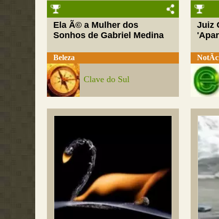
Ela Ã© a Mulher dos
Juiz
Sonhos de Gabriel Medina
'Apar
Beleza
NotÃ­c
Clave do Sul