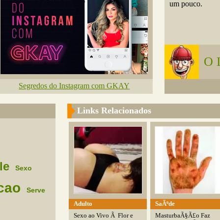
um pouco.
O 
Segredos do Instagram com GKAY
Links Relacionados
le
Sexo
cao
Serve
Adulto
SaÃºde
Sexo ao Vivo Ã Flor e
MasturbaÃ§Ã£o Faz