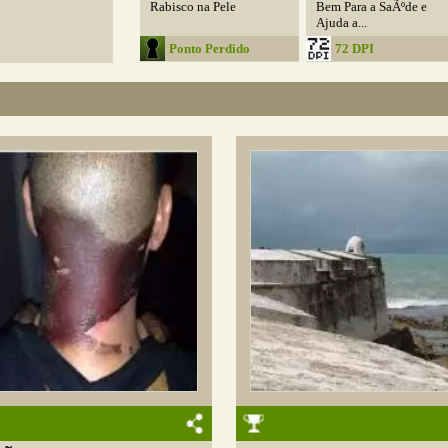
Rabisco na Pele
Bem Para a SaÃºde e
Ajuda a...
Ponto Perdido
72 DPI