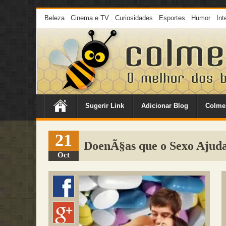
Beleza
Cinema e TV
Curiosidades
Esportes
Humor
Int
Sugerir Link
Adicionar Blog
Colme
21
DoenÃ§as que o Sexo Ajuda
Oct