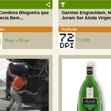
 Condena Blogueira que
Garotas Engravidam, 
ecia Bem...
Juram Ser Ainda Virge
ias
NotÃ­cias
Blogs e Blogs
72 DPI