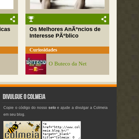
icas
Os Melhores AnÃºncios de
Interesse PÃºblico
Curiosidades
O Buteco da Net
Copie o código do nosso
selo
e ajude a divulgar a Colmeia
em seu blog.