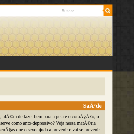
SaÃºde
, alÃ©m de fazer bem para a pela e o coraÃ§Ã£o, o
erve como anto-depressivo? Veja nessa matÃ©ria
enÃ§as que o sexo ajuda a prevenir e vai se prevenir