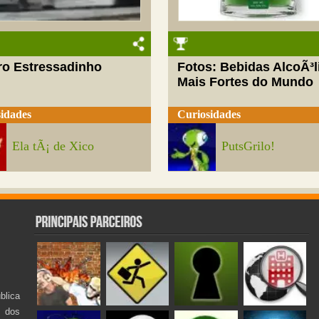
ro Estressadinho
Fotos: Bebidas AlcoÃ³l
Mais Fortes do Mundo
idades
Curiosidades
Ela tÃ¡ de Xico
PutsGrilo!
lica
s dos