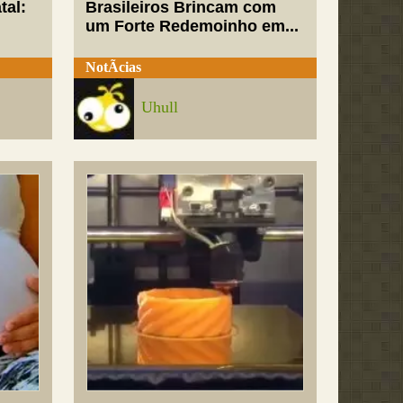
tal:
Brasileiros Brincam com
um Forte Redemoinho em...
NotÃ­cias
Uhull