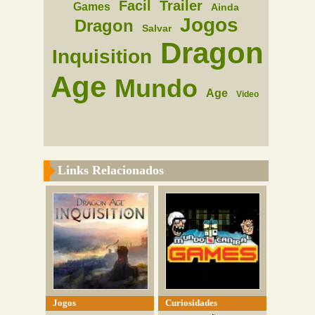
Facil
Trailer
Games
Ainda
Jogos
Dragon
Salvar
Dragon
Inquisition
Age
Mundo
Age
Video
Links Relacionados
Jogos
Curiosidades