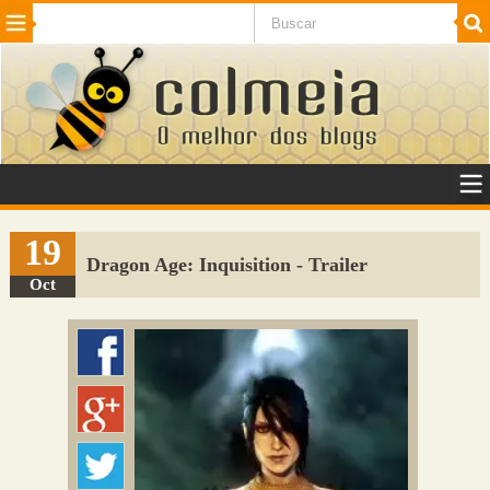
Beleza
Cinema e TV
Curiosidades
Esportes
Humor
Internet
Jogos
NotÃ­cias
Planeta
SaÃºde
Tecnologia
VeÃ­culos
Adulto
Sugerir Link
19
Dragon Age: Inquisition - Trailer
Adicionar Blog
Oct
Colmeia Exchange
Perguntas Frequentes
Sobre
Contato