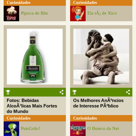
Curiosidades
Curiosidades
Pipoca de Bits
Ela tÃ¡ de Xico
Fotos: Bebidas
Os Melhores AnÃºncios
AlcoÃ³licas Mais Fortes
de Interesse PÃºblico
do Mundo
Curiosidades
Curiosidades
PutsGrilo!
O Buteco da Net