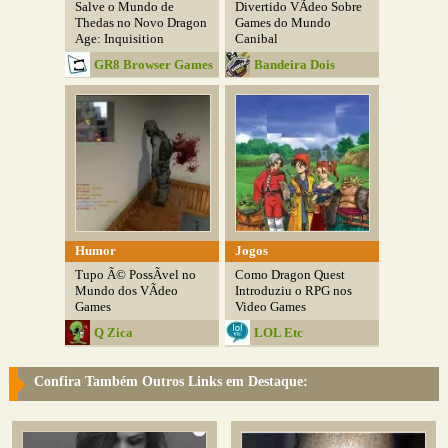
Salve o Mundo de
Divertido VÃ­deo Sobre
Thedas no Novo Dragon
Games do Mundo
Age: Inquisition
Canibal
GR8 Browser Games
Bandeira Dois
Humor
Jogos
Tupo Ã© PossÃ­vel no
Como Dragon Quest
Mundo dos VÃ­deo
Introduziu o RPG nos
Games
Video Games
Q Zica
LOL Etc
Confira Também Outros Links em Destaque: