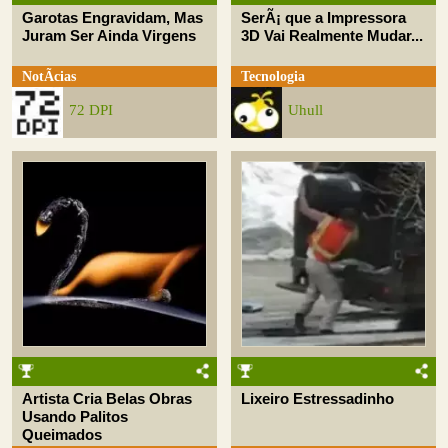
Garotas Engravidam, Mas
SerÃ¡ que a Impressora
Juram Ser Ainda Virgens
3D Vai Realmente Mudar...
NotÃ­cias
Tecnologia
72 DPI
Uhull
Artista Cria Belas Obras
Lixeiro Estressadinho
Usando Palitos
Queimados