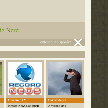
de Nerd
Conteúdo Indisponível
Cinema e TV
Curiosidades
Record News Conquista
A VisÃ£o dos