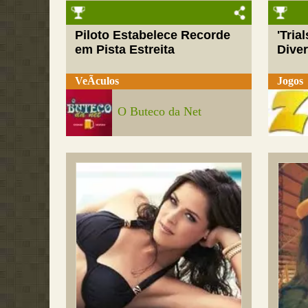
Piloto Estabelece Recorde
'Tria
em Pista Estreita
Dive
VeÃ­culos
Jogos
O Buteco da Net