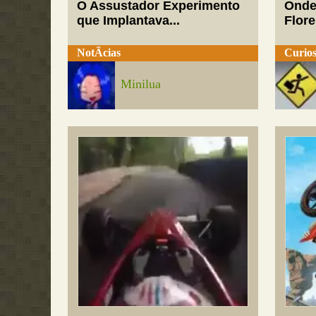
O Assustador Experimento
Onde
que Implantava...
Flor
NotÃ­cias
Curios
Minilua