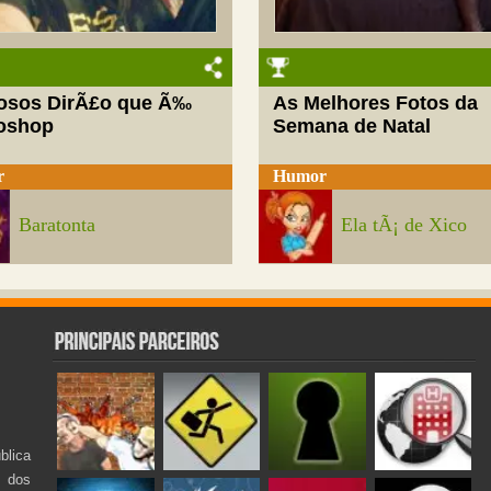
josos DirÃ£o que Ã‰
As Melhores Fotos da
oshop
Semana de Natal
r
Humor
Baratonta
Ela tÃ¡ de Xico
lica
s dos