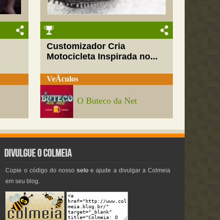
Customizador Cria
Motocicleta Inspirada no...
VeÃ­culos
O Buteco da Net
Copie o código do nosso
selo
e ajude a divulgar a Colmeia
em seu blog.