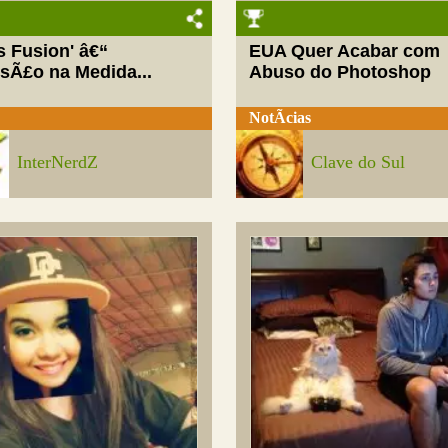
ls Fusion' â€“
EUA Quer Acabar com
rsÃ£o na Medida...
Abuso do Photoshop
NotÃ­cias
InterNerdZ
Clave do Sul