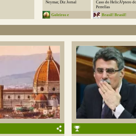
Neymar, Diz Jornal
Caso do HelicÃ³ptero d
Perrellas
Goleiros e
Brasil! Brasil!
Frangueiros