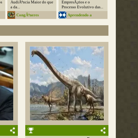
os
AudiÃªncia Maior do que
EmpresÃ¡rios e o
a da...
Processo Evolutivo das...
CongÃªneres
Aprendendo a
Administrar