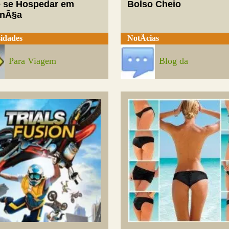
 se Hospedar em
Bolso Cheio
enÃ§a
idades
NotÃ­cias
Para Viagem
Blog da