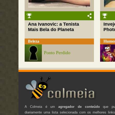
Ana Ivanovic: a Tenista
Inve
Mais Bela do Planeta
Phot
Beleza
Humo
Ponto Perdido
A Colmeia é um
agregador de conteúdo
que pub
diariamente uma lista selecionada com os melhores link