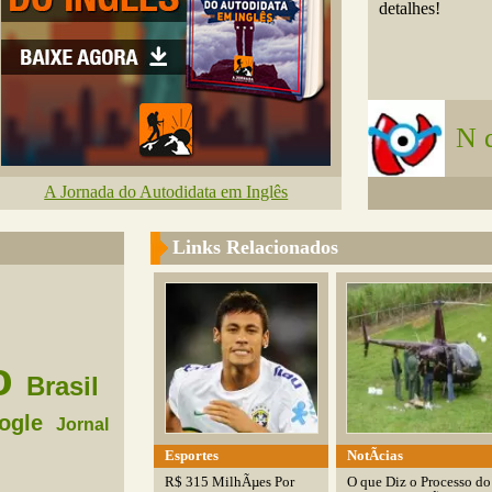
detalhes!
N 
A Jornada do Autodidata em Inglês
Links Relacionados
o
Brasil
ogle
Jornal
Esportes
NotÃ­cias
R$ 315 MilhÃµes Por
O que Diz o Processo do