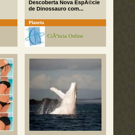
Descoberta Nova EspÃ©cie
de Dinossauro com...
Planeta
CiÃªncia Online