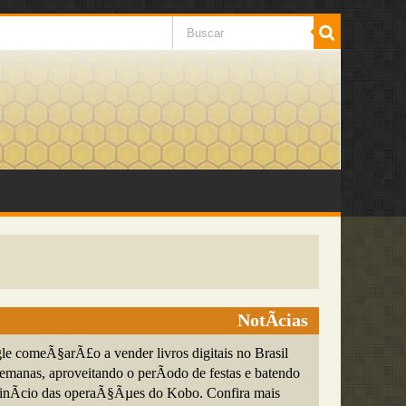
NotÃ­cias
 comeÃ§arÃ£o a vender livros digitais no Brasil
emanas, aproveitando o perÃ­odo de festas e batendo
 inÃ­cio das operaÃ§Ãµes do Kobo. Confira mais