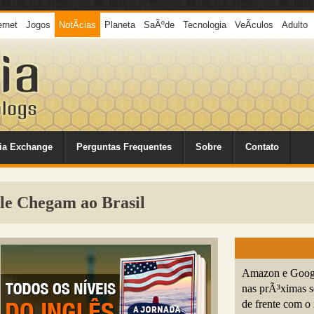
ernet
Jogos
NotÃ­cias
Planeta
SaÃºde
Tecnologia
VeÃ­culos
Adulto
ia Exchange
Perguntas Frequentes
Sobre
Contato
le Chegam ao Brasil
Amazon e Google
nas prÃ³ximas s
de frente com o