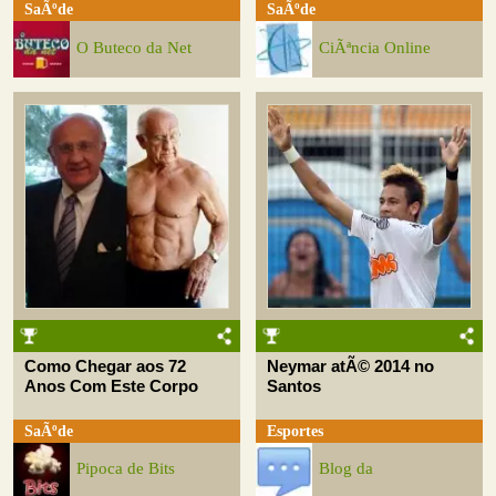
SaÃºde
SaÃºde
O Buteco da Net
CiÃªncia Online
Como Chegar aos 72
Neymar atÃ© 2014 no
Anos Com Este Corpo
Santos
SaÃºde
Esportes
Pipoca de Bits
Blog da