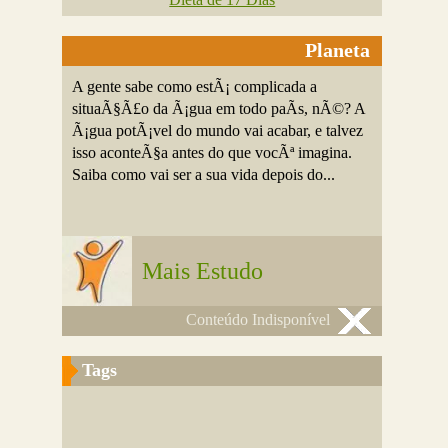
Planeta
A gente sabe como estÃ¡ complicada a
situaÃ§Ã£o da Ã¡gua em todo paÃ­s, nÃ©? A
Ã¡gua potÃ¡vel do mundo vai acabar, e talvez
isso aconteÃ§a antes do que vocÃª imagina.
Saiba como vai ser a sua vida depois do...
Mais Estudo
Conteúdo Indisponível
Tags