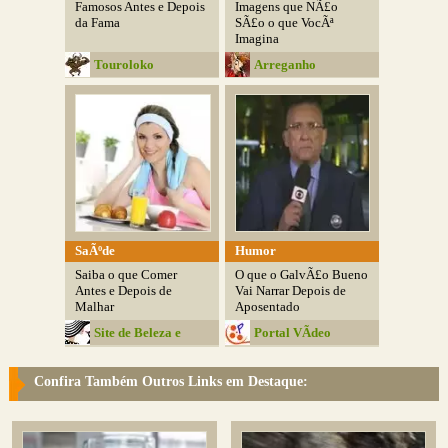
Famosos Antes e Depois
Imagens que NÃ£o
da Fama
SÃ£o o que VocÃª
Imagina
Touroloko
Arreganho
SaÃºde
Humor
Saiba o que Comer
O que o GalvÃ£o Bueno
Antes e Depois de
Vai Narrar Depois de
Malhar
Aposentado
Site de Beleza e
Portal VÃ­deo
Moda
Confira Também Outros Links em Destaque: