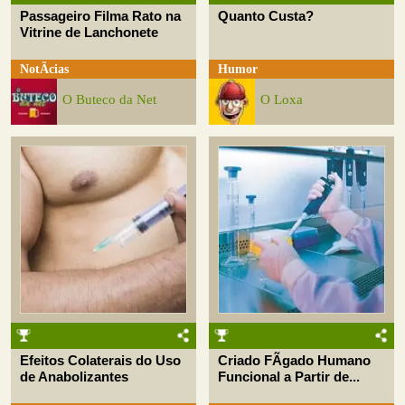
Passageiro Filma Rato na
Quanto Custa?
Vitrine de Lanchonete
NotÃ­cias
Humor
O Buteco da Net
O Loxa
Efeitos Colaterais do Uso
Criado FÃ­gado Humano
de Anabolizantes
Funcional a Partir de...