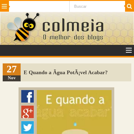
Beleza
Cinema e TV
Curiosidades
Esportes
Humor
Internet
Jogos
NotÃ­cias
Planeta
SaÃºde
Tecnologia
VeÃ­culos
Adulto
Sugerir Link
27
E Quando a Ãgua PotÃ¡vel Acabar?
Adicionar Blog
Nov
Colmeia Exchange
Perguntas Frequentes
Sobre
Contato