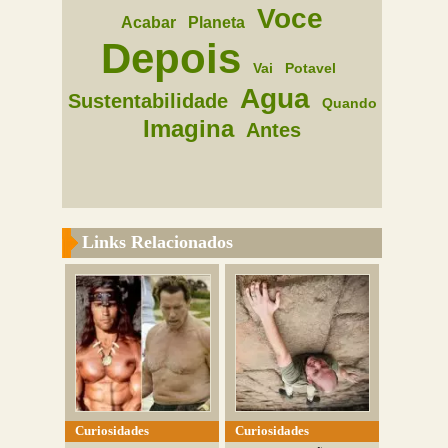
Voce
Acabar
Planeta
Depois
Vai
Potavel
Agua
Sustentabilidade
Quando
Imagina
Antes
Links Relacionados
Curiosidades
Curiosidades