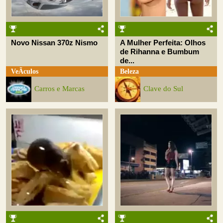
Novo Nissan 370z Nismo
A Mulher Perfeita: Olhos
de Rihanna e Bumbum
de...
VeÃ­culos
Beleza
Carros e Marcas
Clave do Sul