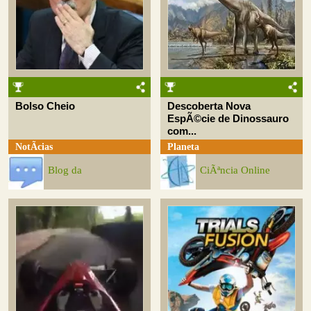
Bolso Cheio
Descoberta Nova
EspÃ©cie de Dinossauro
com...
NotÃ­cias
Planeta
Blog da
CiÃªncia Online