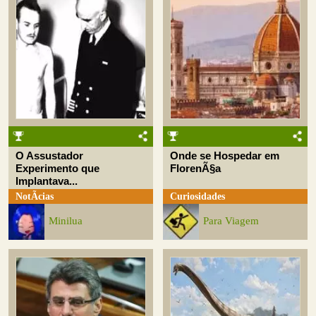
O Assustador
Onde se Hospedar em
Experimento que
FlorenÃ§a
Implantava...
NotÃ­cias
Curiosidades
Minilua
Para Viagem