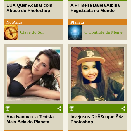
EUA Quer Acabar com
A Primeira Baleia Albina
Abuso do Photoshop
Registrada no Mundo
NotÃ­cias
Planeta
Clave do Sul
O Controle da Mente
Ana Ivanovic: a Tenista
Invejosos DirÃ£o que Ã‰
Mais Bela do Planeta
Photoshop