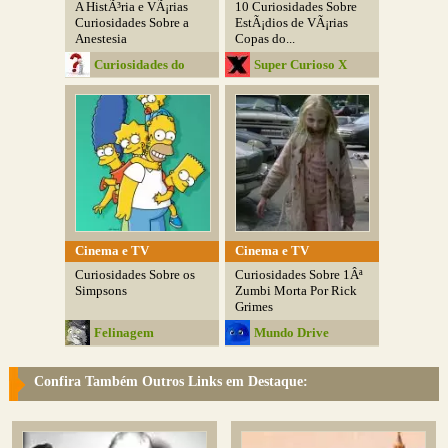
A HistÃ³ria e VÃ¡rias
10 Curiosidades Sobre
Curiosidades Sobre a
EstÃ¡dios de VÃ¡rias
Anestesia
Copas do...
Curiosidades do
Super Curioso X
Mundo
Cinema e TV
Cinema e TV
Curiosidades Sobre os
Curiosidades Sobre 1Âª
Simpsons
Zumbi Morta Por Rick
Grimes
Felinagem
Mundo Drive
Confira Também Outros Links em Destaque: