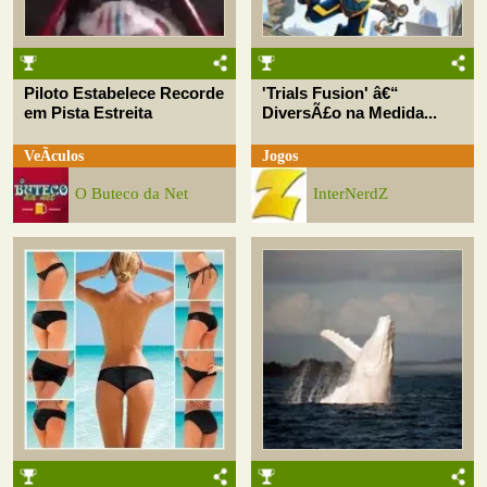
Piloto Estabelece Recorde
'Trials Fusion' â€“
em Pista Estreita
DiversÃ£o na Medida...
VeÃ­culos
Jogos
O Buteco da Net
InterNerdZ