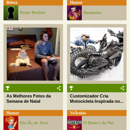
Beleza
Humor
Ponto Perdido
Baratonta
As Melhores Fotos da
Customizador Cria
Semana de Natal
Motocicleta Inspirada no...
Humor
VeÃ­culos
Ela tÃ¡ de Xico
O Buteco da Net