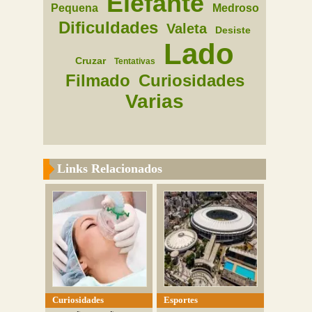
Elefante
Pequena
Medroso
Dificuldades
Valeta
Desiste
Lado
Cruzar
Tentativas
Filmado
Curiosidades
Varias
Links Relacionados
Curiosidades
Esportes