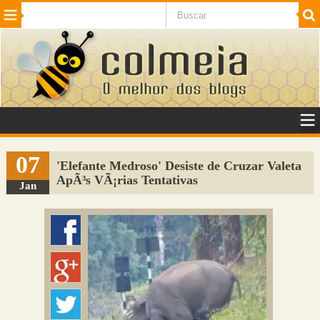
Beleza
Cinema e TV
Curiosidades
Esportes
Humor
Internet
Jogos
NotÃ­cias
Planeta
SaÃºde
Tecnologia
VeÃ­culos
Adulto
Sugerir Link
07
'Elefante Medroso' Desiste de Cruzar Valeta
ApÃ³s VÃ¡rias Tentativas
Adicionar Blog
Jan
Colmeia Exchange
Perguntas Frequentes
Sobre
Contato