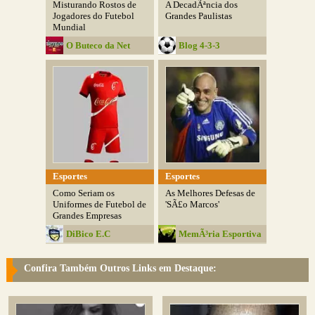
Misturando Rostos de
A DecadÃªncia dos
Jogadores do Futebol
Grandes Paulistas
Mundial
O Buteco da Net
Blog 4-3-3
Esportes
Esportes
Como Seriam os
As Melhores Defesas de
Uniformes de Futebol de
'SÃ£o Marcos'
Grandes Empresas
DiBico E.C
MemÃ³ria Esportiva
Confira Também Outros Links em Destaque: