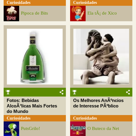
Curiosidades
Curiosidades
Pipoca de Bits
Ela tÃ¡ de Xico
Fotos: Bebidas
Os Melhores AnÃºncios
AlcoÃ³licas Mais Fortes
de Interesse PÃºblico
do Mundo
Curiosidades
Curiosidades
PutsGrilo!
O Buteco da Net