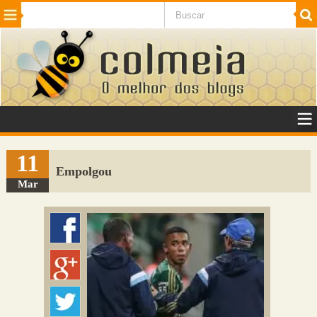
Beleza
Cinema e TV
Curiosidades
Esportes
Humor
Internet
Jogos
NotÃ­cias
Planeta
SaÃºde
Tecnologia
VeÃ­culos
Adulto
Sugerir Link
11
Empolgou
Adicionar Blog
Mar
Colmeia Exchange
Perguntas Frequentes
Sobre
Contato