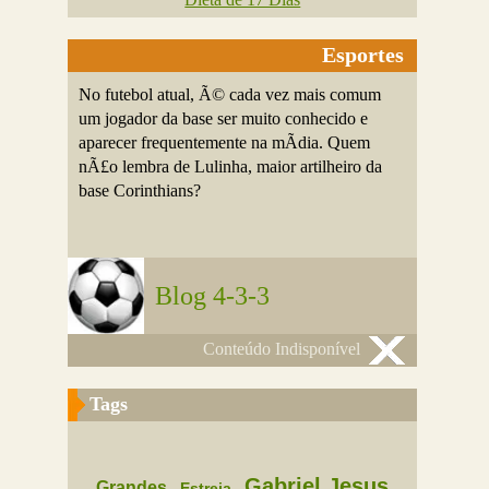
Esportes
No futebol atual, Ã© cada vez mais comum
um jogador da base ser muito conhecido e
aparecer frequentemente na mÃ­dia. Quem
nÃ£o lembra de Lulinha, maior artilheiro da
base Corinthians?
Blog 4-3-3
Conteúdo Indisponível
Tags
Gabriel Jesus
Grandes
Estreia