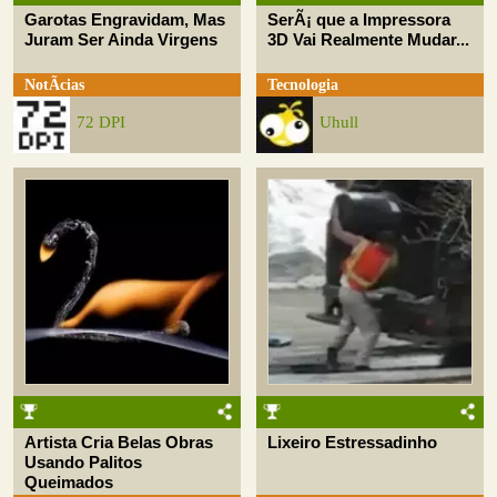
Garotas Engravidam, Mas
SerÃ¡ que a Impressora
Juram Ser Ainda Virgens
3D Vai Realmente Mudar...
NotÃ­cias
Tecnologia
72 DPI
Uhull
Artista Cria Belas Obras
Lixeiro Estressadinho
Usando Palitos
Queimados