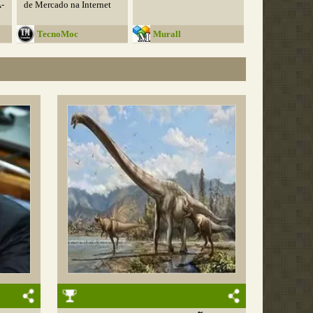
­
de Mercado na Internet
TecnoMoc
Murall