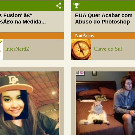
ls Fusion' â€“
EUA Quer Acabar com
rsÃ£o na Medida...
Abuso do Photoshop
NotÃ­cias
InterNerdZ
Clave do Sul