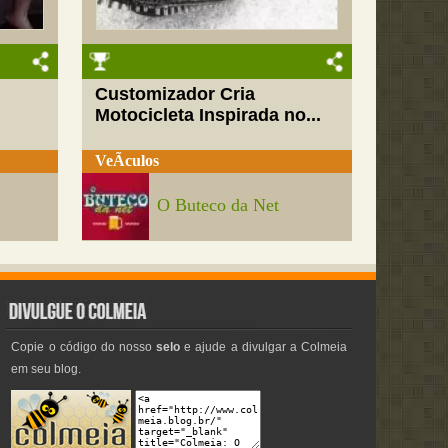
Customizador Cria
Motocicleta Inspirada no...
VeÃ­culos
O Buteco da Net
Copie o código do nosso
selo
e ajude a divulgar a Colmeia
em seu blog.