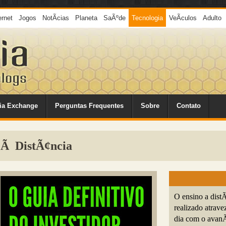
ernet
Jogos
NotÃ­cias
Planeta
SaÃºde
Tecnologia
VeÃ­culos
Adulto
ia Exchange
Perguntas Frequentes
Sobre
Contato
o Ã DistÃ¢ncia
O ensino a dist
realizado atrav
dia com o avanÃ