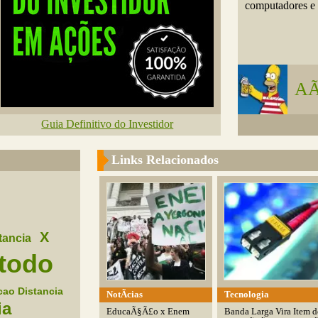
computadores e i
AÃ
Guia Definitivo do Investidor
Links Relacionados
X
tancia
todo
ao Distancia
NotÃ­cias
Tecnologia
ia
EducaÃ§Ã£o x Enem
Banda Larga Vira Item d