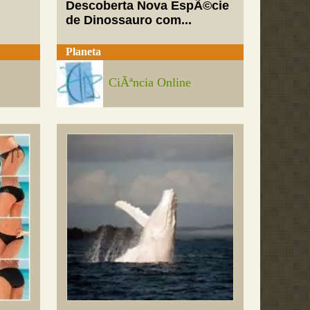
Descoberta Nova EspÃ©cie
de Dinossauro com...
Planeta
CiÃªncia Online