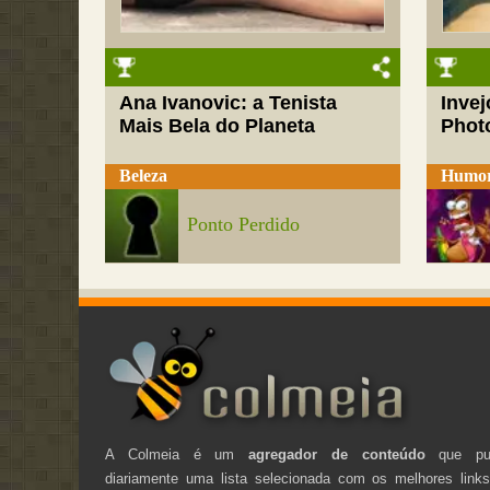
Ana Ivanovic: a Tenista
Inve
Mais Bela do Planeta
Phot
Beleza
Humo
Ponto Perdido
A Colmeia é um
agregador de conteúdo
que pub
diariamente uma lista selecionada com os melhores link