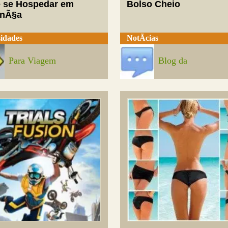
 se Hospedar em
Bolso Cheio
enÃ§a
idades
NotÃ­cias
Para Viagem
Blog da