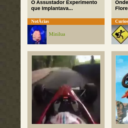
O Assustador Experimento
Onde
que Implantava...
Flor
NotÃ­cias
Curios
Minilua