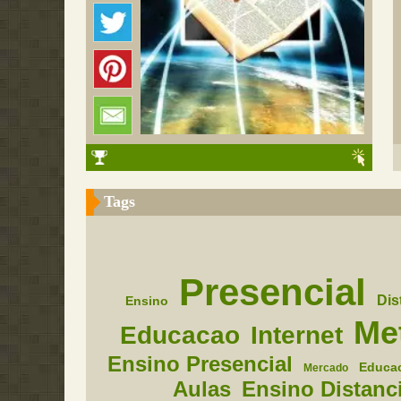
Tags
Presencial
Dis
Ensino
Me
Educacao
Internet
Ensino Presencial
Educac
Mercado
Aulas
Ensino Distanc