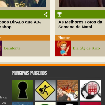
josos DirÃ£o que Ã‰
As Melhores Fotos da
oshop
Semana de Natal
r
Humor
Baratonta
Ela tÃ¡ de Xico
lica
s dos