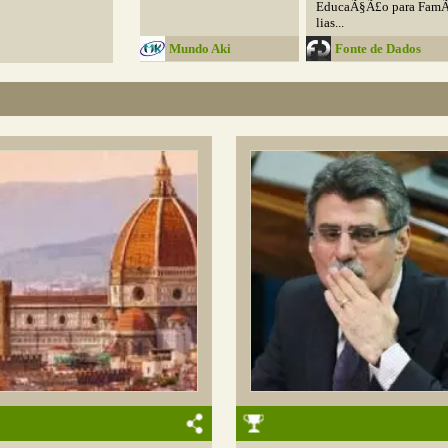
EducaÃ§Ã£o para FamÃ
lias...
Mundo Aki
Fonte de Dados