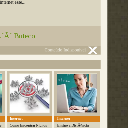
nternet esse...
´Ã´ Buteco
Conteúdo Indisponível
Internet
Internet
e
Como Encontrar Nichos
Ensino a DistÃ¢ncia