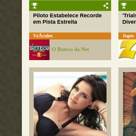
Piloto Estabelece Recorde
'Tria
em Pista Estreita
Dive
VeÃ­culos
Jogos
O Buteco da Net