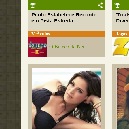
Piloto Estabelece Recorde
'Tria
em Pista Estreita
Dive
VeÃ­culos
Jogos
O Buteco da Net