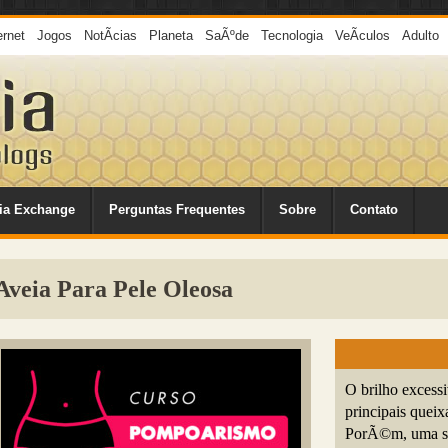
ernet
Jogos
NotÃ­cias
Planeta
SaÃºde
Tecnologia
VeÃ­culos
Adulto
ia Exchange
Perguntas Frequentes
Sobre
Contato
Aveia Para Pele Oleosa
O brilho excess
principais quei
PorÃ©m, uma so