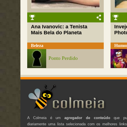
Ana Ivanovic: a Tenista
Inve
Mais Bela do Planeta
Phot
Beleza
Humo
Ponto Perdido
A Colmeia é um
agregador de conteúdo
que pub
diariamente uma lista selecionada com os melhores link