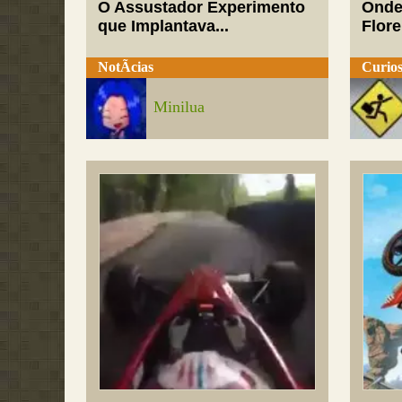
O Assustador Experimento
Onde
que Implantava...
Flor
NotÃ­cias
Curios
Minilua