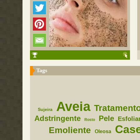
Tags
Aveia
Tratament
Sujeira
Adstringente
Pele
Esfolia
Rosto
Case
Emoliente
Oleosa