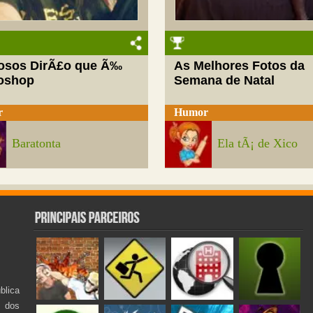
josos DirÃ£o que Ã‰
As Melhores Fotos da
oshop
Semana de Natal
r
Humor
Baratonta
Ela tÃ¡ de Xico
lica
s dos