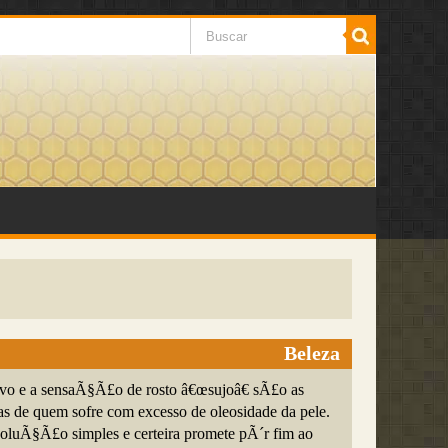
Beleza
ivo e a sensaÃ§Ã£o de rosto â€œsujoâ€ sÃ£o as
xas de quem sofre com excesso de oleosidade da pele.
luÃ§Ã£o simples e certeira promete pÃ´r fim ao