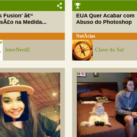
ls Fusion' â€“
EUA Quer Acabar com
rsÃ£o na Medida...
Abuso do Photoshop
NotÃ­cias
InterNerdZ
Clave do Sul