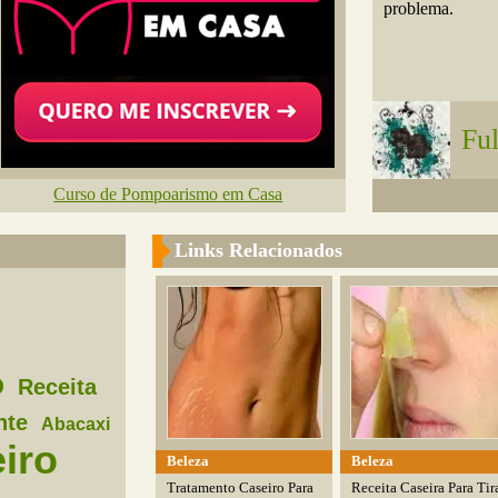
problema.
Fu
Curso de Pompoarismo em Casa
Links Relacionados
o
Receita
nte
Abacaxi
iro
Beleza
Beleza
Tratamento Caseiro Para
Receita Caseira Para Tir