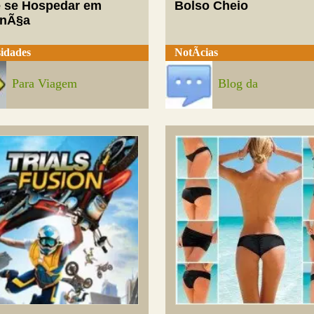
 se Hospedar em
Bolso Cheio
enÃ§a
idades
NotÃ­cias
Para Viagem
Blog da