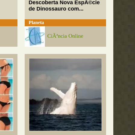
Descoberta Nova EspÃ©cie
de Dinossauro com...
Planeta
CiÃªncia Online