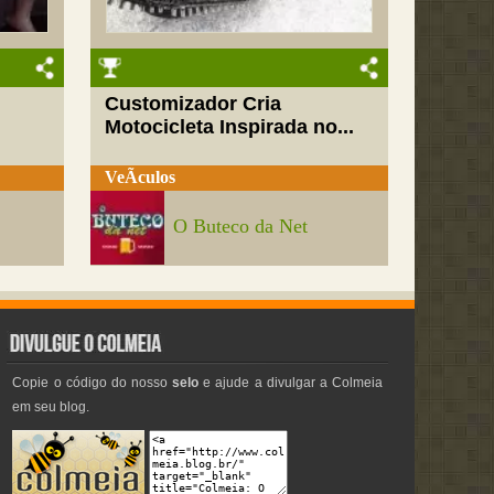
Customizador Cria
Motocicleta Inspirada no...
VeÃ­culos
O Buteco da Net
Copie o código do nosso
selo
e ajude a divulgar a Colmeia
em seu blog.