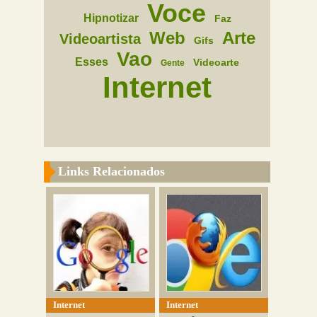
Voce
Hipnotizar
Faz
Web
Arte
Videoartista
Gifs
Vao
Esses
Videoarte
Gente
Internet
Links Relacionados
Internet
Internet