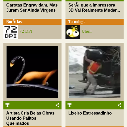
Garotas Engravidam, Mas
SerÃ¡ que a Impressora
Juram Ser Ainda Virgens
3D Vai Realmente Mudar...
NotÃ­cias
Tecnologia
72 DPI
Uhull
Artista Cria Belas Obras
Lixeiro Estressadinho
Usando Palitos
Queimados