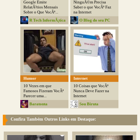
Google Emite
NinguÃ©m Precisa
RelatÃ³rios Mensais
Saber o que VocÃª Faz
Sobre o Que VocÃª...
na Internet
R Tech InformÃ¡tica
O Blog do seu PC
Humor
Internet
10 Vezes em que
10 Coisas que VocÃª
Famosos Fizeram VocÃª
Nunca Deve Fazer na
Parecer uma...
Internet
Baratonta
Sou Biruta
Confira Também Outros Links em Destaque: