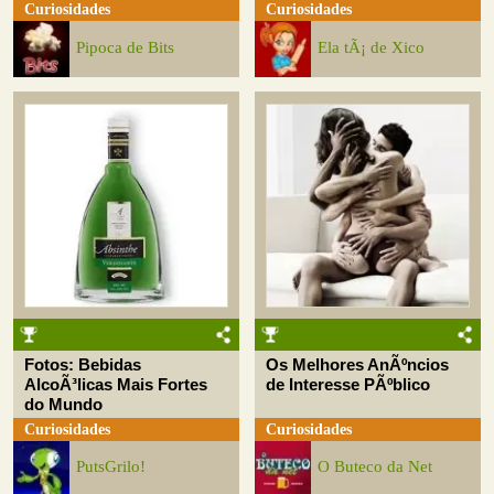
Curiosidades
Curiosidades
Pipoca de Bits
Ela tÃ¡ de Xico
Fotos: Bebidas
Os Melhores AnÃºncios
AlcoÃ³licas Mais Fortes
de Interesse PÃºblico
do Mundo
Curiosidades
Curiosidades
PutsGrilo!
O Buteco da Net