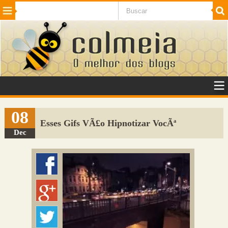
Beleza
Cinema e TV
Curiosidades
Esportes
Humor
Internet
Jogos
NotÃ­cias
Planeta
SaÃºde
Tecnologia
VeÃ­culos
Adulto
Sugerir Link
08
Esses Gifs VÃ£o Hipnotizar VocÃª
Adicionar Blog
Dec
Colmeia Exchange
Perguntas Frequentes
Sobre
Contato