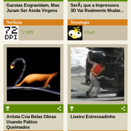
Garotas Engravidam, Mas
SerÃ¡ que a Impressora
Juram Ser Ainda Virgens
3D Vai Realmente Mudar...
NotÃ­cias
Tecnologia
72 DPI
Uhull
Artista Cria Belas Obras
Lixeiro Estressadinho
Usando Palitos
Queimados