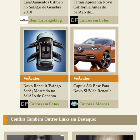
LanÃ§amentos Citroen
Ferrari Apresenta Novo
no SalÃ£o de Genebra
California Antes do
2010
SalÃ£o de...
Rem Carangoblog
Carros em Fotos
VeÃ­culos
VeÃ­culos
Novo Renault Twingo
Captur Ã© Base Para
SerÃ¡ Mostrado no
Novo SUV da Renault
SalÃ£o de Genebra
Carros em Fotos
Carros e Marcas
Confira Também Outros Links em Destaque: