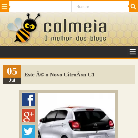
Beleza
Cinema e TV
Curiosidades
Esportes
Humor
Internet
Jogos
NotÃ­cias
Planeta
SaÃºde
Tecnologia
VeÃ­culos
Adulto
Sugerir Link
05
Este Ã© o Novo CitroÃ«n C1
Adicionar Blog
Jul
Colmeia Exchange
Perguntas Frequentes
Sobre
Contato