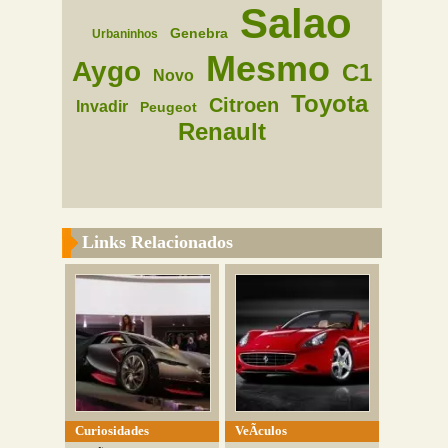
Salao
Genebra
Urbaninhos
Mesmo
Aygo
C1
Novo
Toyota
Citroen
Invadir
Peugeot
Renault
Links Relacionados
Curiosidades
VeÃ­culos