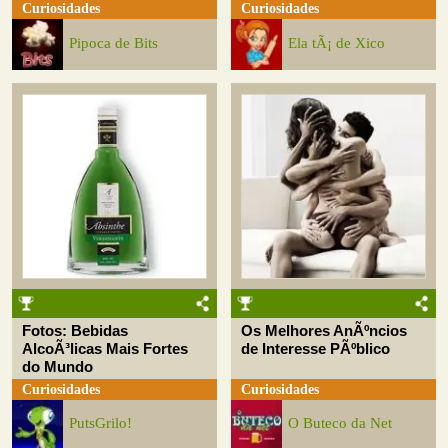
Curiosidades
Curiosidades
Pipoca de Bits
Ela tÃ¡ de Xico
Fotos: Bebidas
Os Melhores AnÃºncios
AlcoÃ³licas Mais Fortes
de Interesse PÃºblico
do Mundo
Curiosidades
Curiosidades
PutsGrilo!
O Buteco da Net