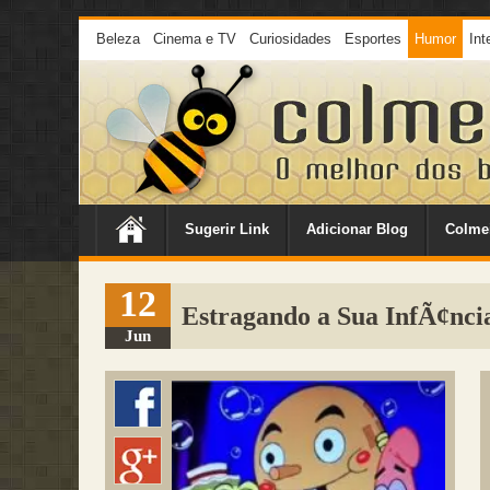
Beleza
Cinema e TV
Curiosidades
Esportes
Humor
Int
Sugerir Link
Adicionar Blog
Colme
12
Estragando a Sua InfÃ¢nci
Jun