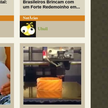
tal:
Brasileiros Brincam com
um Forte Redemoinho em...
NotÃ­cias
Uhull