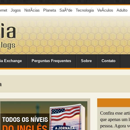
ernet
Jogos
NotÃ­cias
Planeta
SaÃºde
Tecnologia
VeÃ­culos
Adulto
ia Exchange
Perguntas Frequentes
Sobre
Contato
a
Confira esse art
que apenas um l
pessoa. Agora v