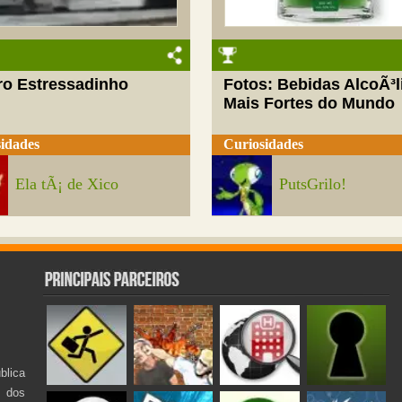
ro Estressadinho
Fotos: Bebidas AlcoÃ³l
Mais Fortes do Mundo
idades
Curiosidades
Ela tÃ¡ de Xico
PutsGrilo!
lica
s dos