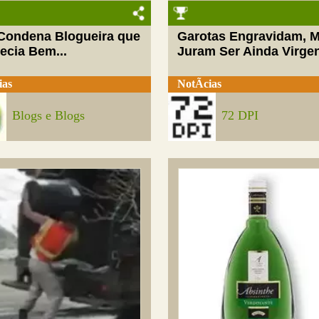
 Condena Blogueira que
Garotas Engravidam, 
ecia Bem...
Juram Ser Ainda Virge
ias
NotÃ­cias
Blogs e Blogs
72 DPI