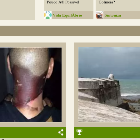
Pouco Ã© Possivel
Colmeia?
Vida EquilÃ­brio
Sintoniza