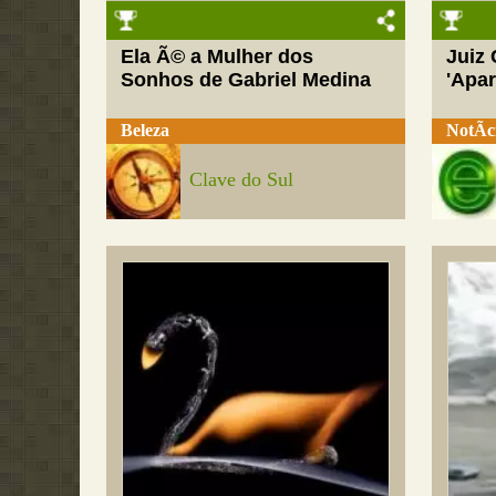
Ela Ã© a Mulher dos
Juiz
Sonhos de Gabriel Medina
'Apar
Beleza
NotÃ­c
Clave do Sul