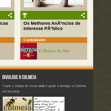
icas
Os Melhores AnÃºncios de
Interesse PÃºblico
Curiosidades
O Buteco da Net
Copie o código do nosso
selo
e ajude a divulgar a Colmeia
em seu blog.