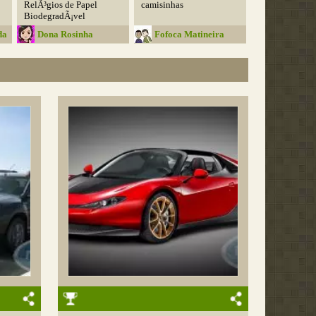
RelÃ³gios de Papel
camisinhas
BiodegradÃ¡vel
da
Dona Rosinha
Fofoca Matineira