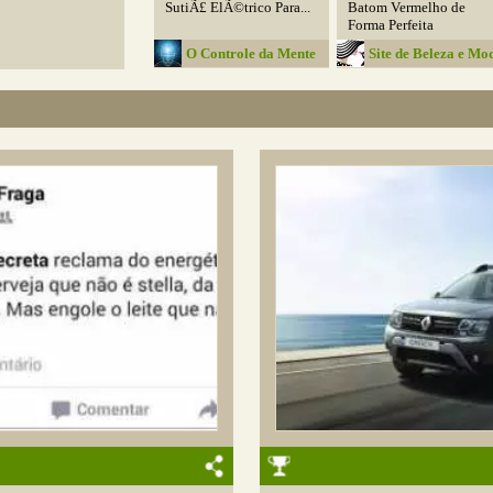
SutiÃ£ ElÃ©trico Para...
Batom Vermelho de
Forma Perfeita
O Controle da Mente
Site de Beleza e Mo