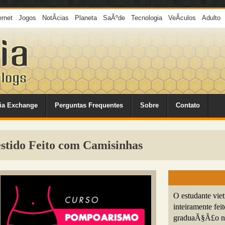
ernet
Jogos
NotÃ­cias
Planeta
SaÃºde
Tecnologia
VeÃ­culos
Adulto
ia Exchange
Perguntas Frequentes
Sobre
Contato
stido Feito com Camisinhas
O estudante vie
inteiramente fei
graduaÃ§Ã£o na