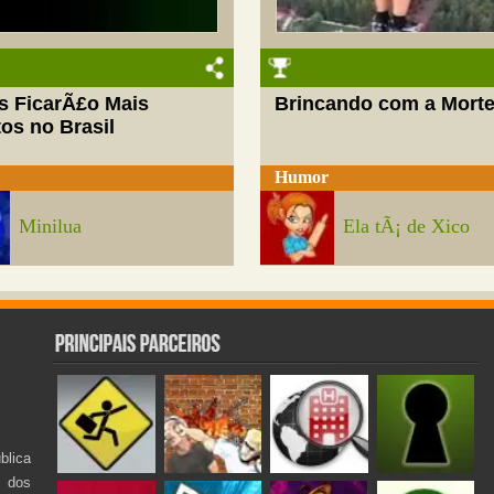
s FicarÃ£o Mais
Brincando com a Mort
os no Brasil
Humor
Minilua
Ela tÃ¡ de Xico
lica
s dos