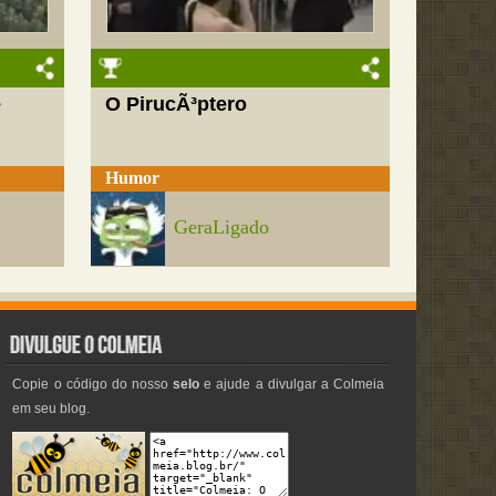
e
O PirucÃ³ptero
Humor
GeraLigado
Copie o código do nosso
selo
e ajude a divulgar a Colmeia
em seu blog.