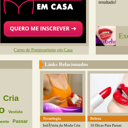
resultado!
Exo
Curso de Pompoarismo em Casa
Links Relacionados
Cria
o
Vestido
Tecnologia
Beleza
Passar
ente
IndÃºstria da Moda Cria
10 Dicas Para Passar