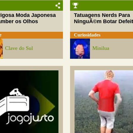
rigosa Moda Japonesa
Tatuagens Nerds Para
amber os Olhos
NinguÃ©m Botar Defei
e
Curiosidades
Clave do Sul
Minilua