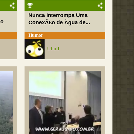
Nunca Interrompa Uma
to
ConexÃ£o de Ãgua de...
Humor
Uhull