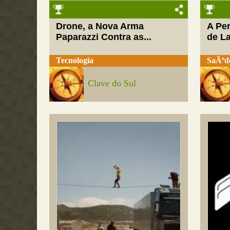
Drone, a Nova Arma
A Pe
Paparazzi Contra as...
de L
Tecnologia
SaÃºd
Clave do Sul