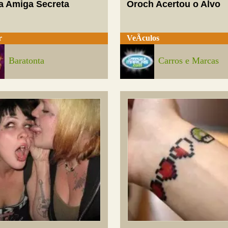
a Amiga Secreta
Oroch Acertou o Alvo
r
VeÃ­culos
Baratonta
Carros e Marcas