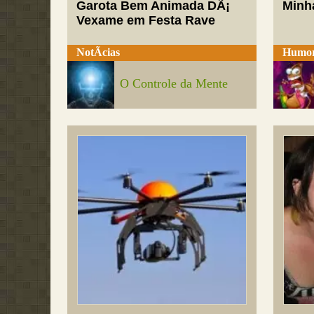
Garota Bem Animada DÃ¡
Minh
Vexame em Festa Rave
NotÃ­cias
Humo
O Controle da Mente