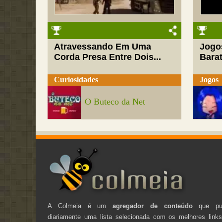
Atravessando Em Uma
Jogo
Corda Presa Entre Dois...
Barat
Curiosidades
Jogos
O Buteco da Net
A Colmeia é um
agregador de conteúdo
que pub
diariamente uma lista selecionada com os melhores link