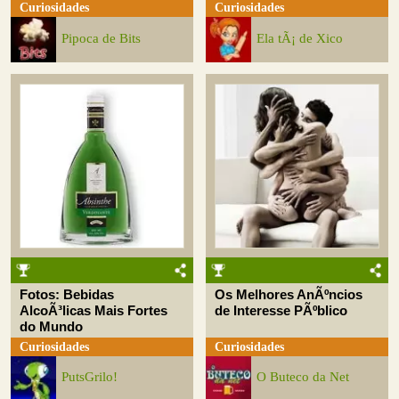
Curiosidades
Curiosidades
Pipoca de Bits
Ela tÃ¡ de Xico
Fotos: Bebidas
Os Melhores AnÃºncios
AlcoÃ³licas Mais Fortes
de Interesse PÃºblico
do Mundo
Curiosidades
Curiosidades
PutsGrilo!
O Buteco da Net