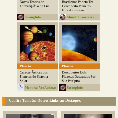
Novas Teorias de
Brasileiros Podem Ter
FormaÃ§Ã£o da Lua
Descoberto Planetas
Fora do Sistema...
StrongInfo
Mundo Leoweezer
Planeta
Planeta
CaracterÃ­sticas dos
Descobertos Dois
Planetas do Sistema
Planetas Destruidos Por
Solar
Sua PrÃ³pria...
Mentiras VerÃ­ssimas
StrongInfo
Confira Também Outros Links em Destaque: