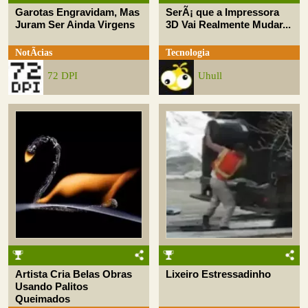
Garotas Engravidam, Mas
SerÃ¡ que a Impressora
Juram Ser Ainda Virgens
3D Vai Realmente Mudar...
NotÃ­cias
Tecnologia
72 DPI
Uhull
Artista Cria Belas Obras
Lixeiro Estressadinho
Usando Palitos
Queimados