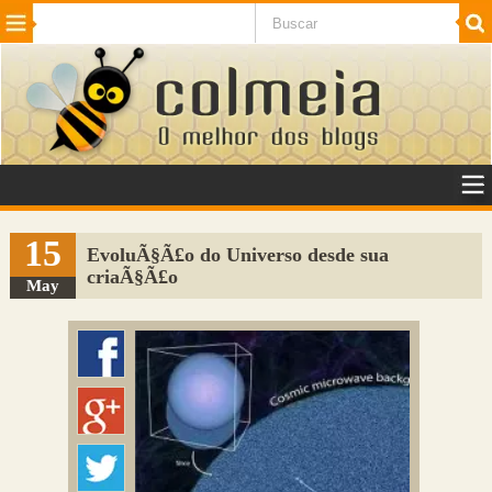
Beleza
Cinema e TV
Curiosidades
Esportes
Humor
Internet
Jogos
NotÃ­cias
Planeta
SaÃºde
Tecnologia
VeÃ­culos
Adulto
Sugerir Link
15
EvoluÃ§Ã£o do Universo desde sua
criaÃ§Ã£o
Adicionar Blog
May
Colmeia Exchange
Perguntas Frequentes
Sobre
Contato