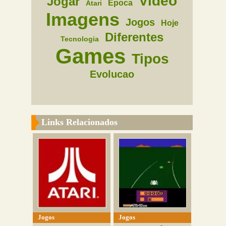
Video
Jogar
Epoca
Atari
Imagens
Jogos
Hoje
Diferentes
Tecnologia
Games
Tipos
Evolucao
Links Relacionados
Jogos
Jogos