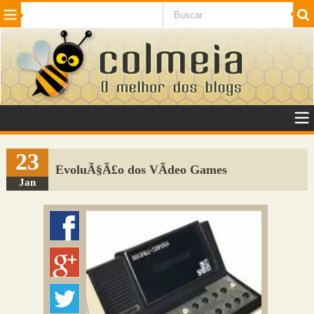
Beleza
Cinema e TV
Curiosidades
Esportes
Humor
Internet
Jogos
NotÃ­cias
Planeta
SaÃºde
Tecnologia
VeÃ­culos
Adulto
Sugerir Link
23
EvoluÃ§Ã£o dos VÃ­deo Games
Adicionar Blog
Jan
Colmeia Exchange
Perguntas Frequentes
Sobre
Contato