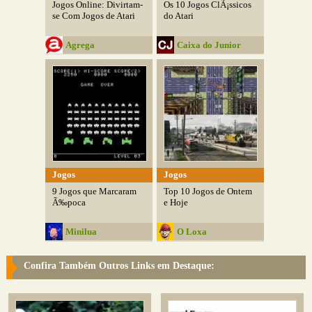
Jogos Online: Divirtam-
Os 10 Jogos ClÃ¡ssicos
se Com Jogos de Atari
do Atari
Agrega
Caixa do Junior
Jogos
Jogos
9 Jogos que Marcaram
Top 10 Jogos de Ontem
Ã‰poca
e Hoje
Minilua
O Loxa
Confira Também Outros Links em Destaque: