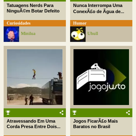
Tatuagens Nerds Para
Nunca Interrompa Uma
NinguÃ©m Botar Defeito
ConexÃ£o de Ãgua de...
Curiosidades
Humor
Minilua
Uhull
Atravessando Em Uma
Jogos FicarÃ£o Mais
Corda Presa Entre Dois...
Baratos no Brasil