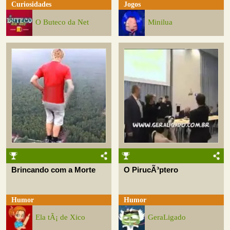
Curiosidades
Jogos
O Buteco da Net
Minilua
Brincando com a Morte
O PirucÃ³ptero
Humor
Humor
Ela tÃ¡ de Xico
GeraLigado