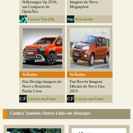
Volkswagen Up 2016,
Imagens do Novo
um Compacto de
Megauplod
OpiniÃ£o
Carros Ten (10)
Era Geeks
VeÃ­culos
VeÃ­culos
Fiat Divulga Imagens do
Fiat Revela Imagens
Novo e Bonitinho
Oficiais do Novo Uno
Panda Cross
2015
Carros em Fotos
Carros em Fotos
Confira Também Outros Links em Destaque: