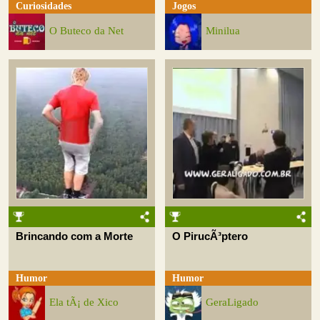
Curiosidades
Jogos
O Buteco da Net
Minilua
Brincando com a Morte
O PirucÃ³ptero
Humor
Humor
Ela tÃ¡ de Xico
GeraLigado