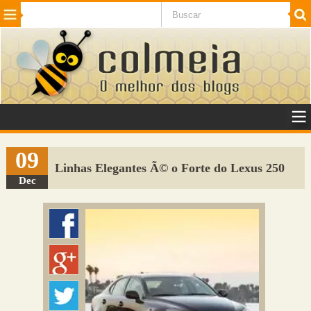
Beleza
Cinema e TV
Curiosidades
Esportes
Humor
Internet
Jogos
NotÃ­cias
Planeta
SaÃºde
Tecnologia
VeÃ­culos
Adulto
Sugerir Link
09
Linhas Elegantes Ã© o Forte do Lexus 250
Adicionar Blog
Dec
Colmeia Exchange
Perguntas Frequentes
Sobre
Contato