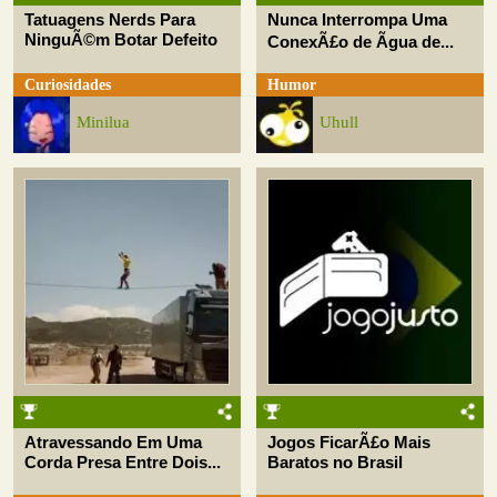
Tatuagens Nerds Para
Nunca Interrompa Uma
NinguÃ©m Botar Defeito
ConexÃ£o de Ãgua de...
Curiosidades
Humor
Minilua
Uhull
Atravessando Em Uma
Jogos FicarÃ£o Mais
Corda Presa Entre Dois...
Baratos no Brasil