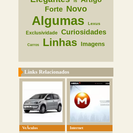
Is
Novo
Forte
Algumas
Lexus
Curiosidades
Exclusividade
Linhas
Imagens
Carros
Links Relacionados
VeÃ­culos
Internet