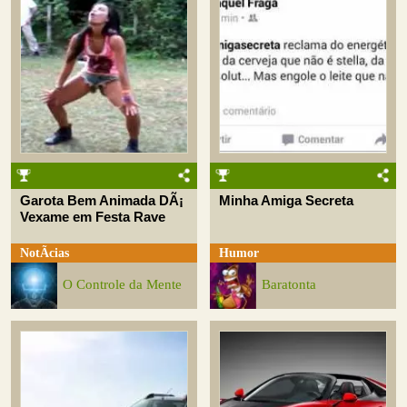
Garota Bem Animada DÃ¡
Minha Amiga Secreta
Vexame em Festa Rave
NotÃ­cias
Humor
O Controle da Mente
Baratonta