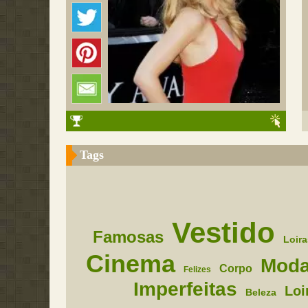
Tags
Vestido
Famosas
Loira
Cinema
Mod
Corpo
Felizes
Imperfeitas
Loi
Beleza