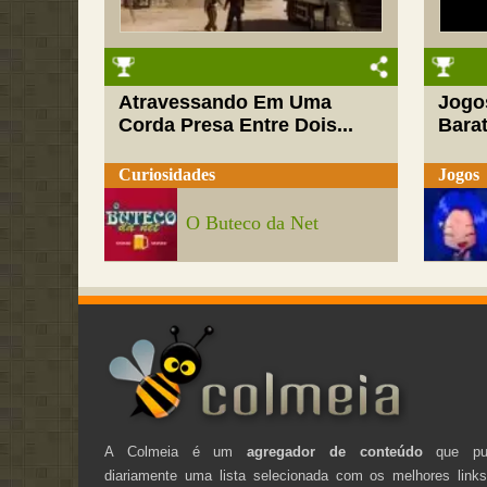
Atravessando Em Uma
Jogo
Corda Presa Entre Dois...
Barat
Curiosidades
Jogos
O Buteco da Net
A Colmeia é um
agregador de conteúdo
que pub
diariamente uma lista selecionada com os melhores link