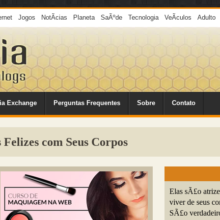
ernet
Jogos
NotÃ­cias
Planeta
SaÃºde
Tecnologia
VeÃ­culos
Adulto
ia Exchange
Perguntas Frequentes
Sobre
Contato
 Felizes com Seus Corpos
Elas sÃ£o atriz
viver de seus c
SÃ£o verdadeiro