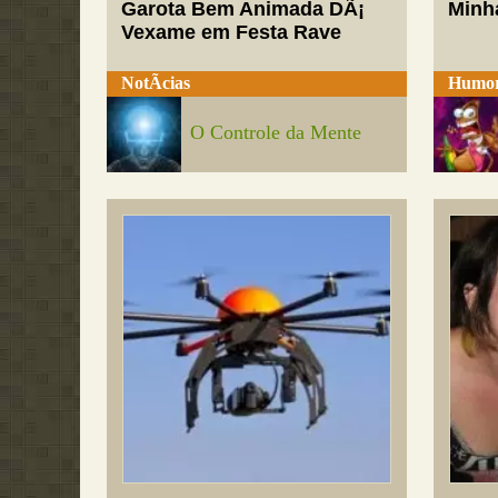
Garota Bem Animada DÃ¡
Minh
Vexame em Festa Rave
NotÃ­cias
Humo
O Controle da Mente