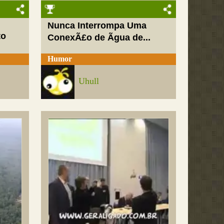
Nunca Interrompa Uma
to
ConexÃ£o de Ãgua de...
Humor
Uhull