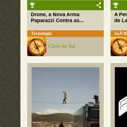
Drone, a Nova Arma
A Pe
Paparazzi Contra as...
de L
Tecnologia
SaÃºd
Clave do Sul