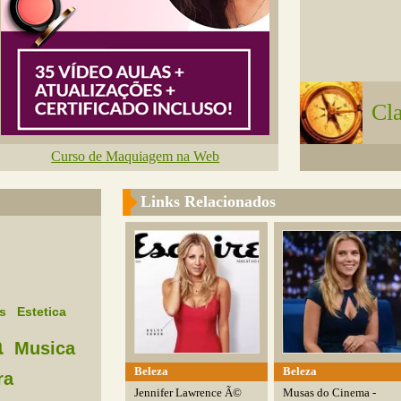
Cl
Curso de Maquiagem na Web
Links Relacionados
s
Estetica
a
Musica
Beleza
Beleza
ra
Jennifer Lawrence Ã©
Musas do Cinema -