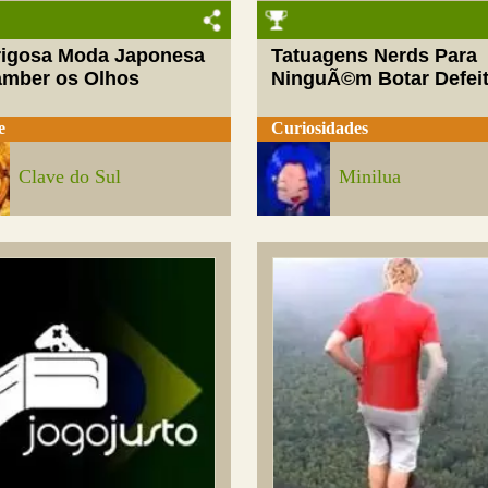
rigosa Moda Japonesa
Tatuagens Nerds Para
amber os Olhos
NinguÃ©m Botar Defei
e
Curiosidades
Clave do Sul
Minilua