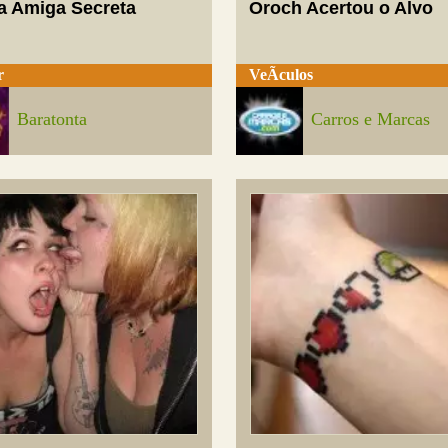
a Amiga Secreta
Oroch Acertou o Alvo
r
VeÃ­culos
Baratonta
Carros e Marcas