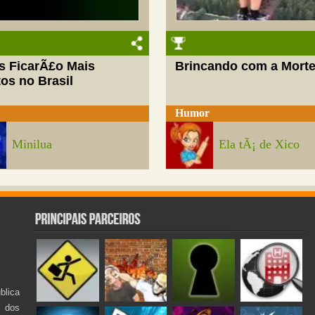
s FicarÃ£o Mais
Brincando com a Mort
os no Brasil
Humor
Minilua
Ela tÃ¡ de Xico
lica
s dos