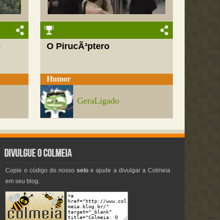
e
O PirucÃ³ptero
Humor
GeraLigado
Copie o código do nosso
selo
e ajude a divulgar a Colmeia
em seu blog.