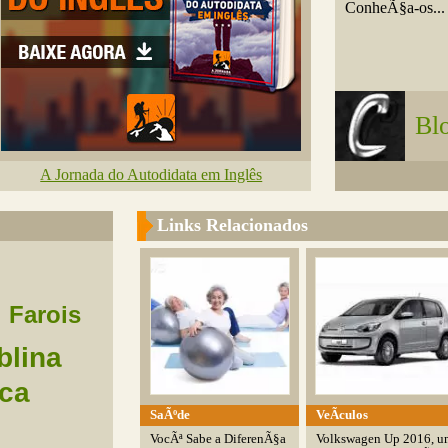
ConheÃ§a-os...
Bl
A Jornada do Autodidata em Inglês
Links Relacionados
Farois
blina
nca
SaÃºde
VeÃ­culos
VocÃª Sabe a DiferenÃ§a
Volkswagen Up 2016, u