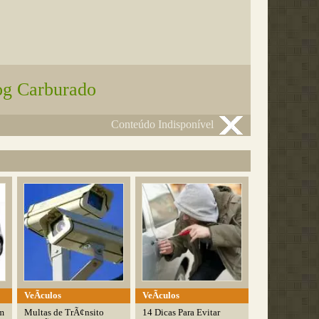
og Carburado
Conteúdo Indisponível
VeÃ­culos
VeÃ­culos
m
Multas de TrÃ¢nsito
14 Dicas Para Evitar