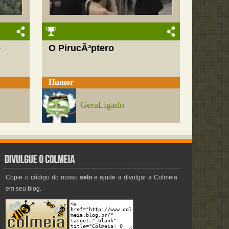
e
O PirucÃ³ptero
Humor
GeraLigado
Copie o código do nosso
selo
e ajude a divulgar a Colmeia
em seu blog.