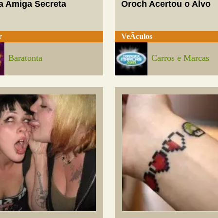
a Amiga Secreta
Oroch Acertou o Alvo
r
VeÃ­culos
Baratonta
Carros e Marcas