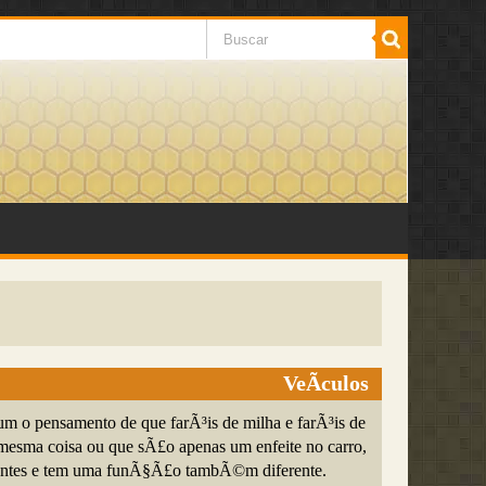
VeÃ­culos
o pensamento de que farÃ³is de milha e farÃ³is de
mesma coisa ou que sÃ£o apenas um enfeite no carro,
entes e tem uma funÃ§Ã£o tambÃ©m diferente.