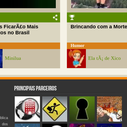
s FicarÃ£o Mais
Brincando com a Mort
os no Brasil
Humor
Minilua
Ela tÃ¡ de Xico
lica
s dos