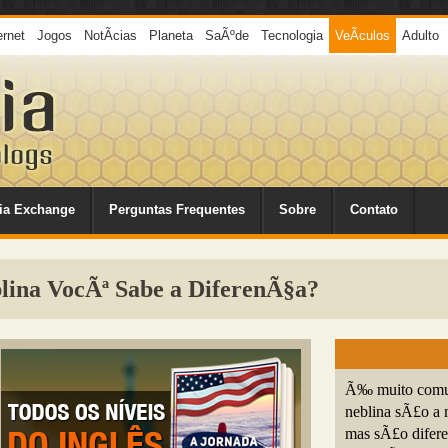
ernet
Jogos
NotÃ­cias
Planeta
SaÃºde
Tecnologia
VeÃ­culos
Adulto
ia Exchange
Perguntas Frequentes
Sobre
Contato
blina VocÃª Sabe a DiferenÃ§a?
Ã‰ muito comum 
neblina sÃ£o a 
mas sÃ£o difer