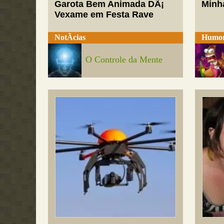
Garota Bem Animada DÃ¡
Minh
Vexame em Festa Rave
NotÃ­cias
Humo
O Controle da Mente