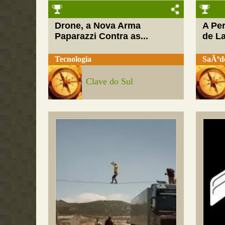
Drone, a Nova Arma
A Pe
Paparazzi Contra as...
de L
Tecnologia
SaÃºd
Clave do Sul