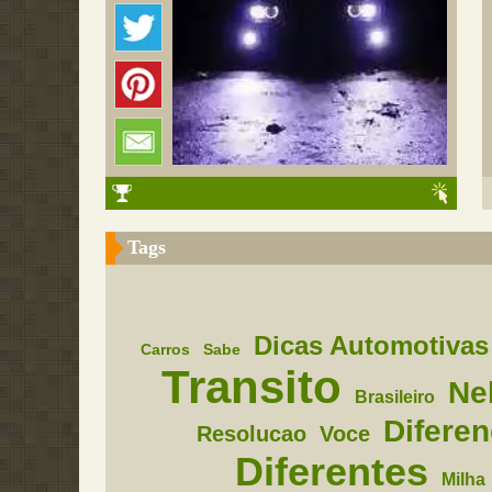
Tags
Dicas Automotivas
Carros
Sabe
Transito
Ne
Brasileiro
Difere
Resolucao
Voce
Diferentes
Milha