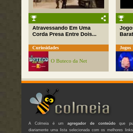
Atravessando Em Uma
Jogo
Corda Presa Entre Dois...
Barat
Curiosidades
Jogos
O Buteco da Net
A Colmeia é um
agregador de conteúdo
que pub
diariamente uma lista selecionada com os melhores link