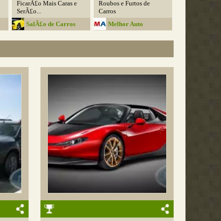
FicarÃ£o Mais Caras e
Roubos e Furtos de
SerÃ£o...
Carros
SalÃ£o de Carros
Melhor Auto