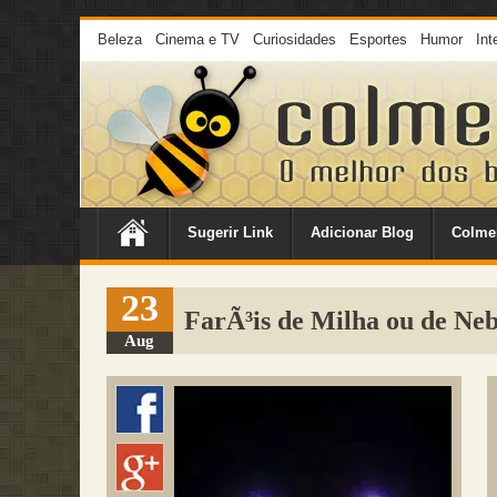
Beleza
Cinema e TV
Curiosidades
Esportes
Humor
Int
Sugerir Link
Adicionar Blog
Colme
23
FarÃ³is de Milha ou de Ne
Aug