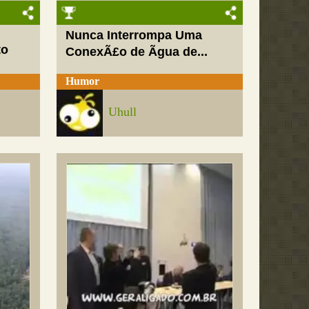
Nunca Interrompa Uma
to
ConexÃ£o de Ãgua de...
Humor
Uhull