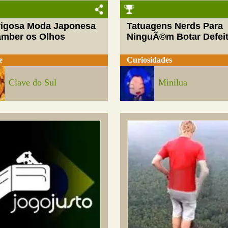
rigosa Moda Japonesa
Tatuagens Nerds Para
amber os Olhos
NinguÃ©m Botar Defei
e
Curiosidades
Clave do Sul
Minilua