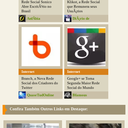
Rede Social Sonico
Klikot, a Rede Social
Abre EscritÃ³rio no
que Remunera seus
Brasil
UsuÃ¡rios
AnfÃ­bia
DiÃ¡rio de
Tecnologia
Internet
Internet
Branch, a Nova Rede
Google+ se Torna
Social dos Criadores do
Segunda Maior Rede
Twitter
Social do Mundo
QuaseTudOnline
Bfamous
Confira Também Outros Links em Destaque: