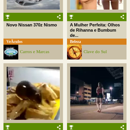
Novo Nissan 370z Nismo
A Mulher Perfeita: Olhos
de Rihanna e Bumbum
de...
VeÃ­culos
Beleza
Carros e Marcas
Clave do Sul