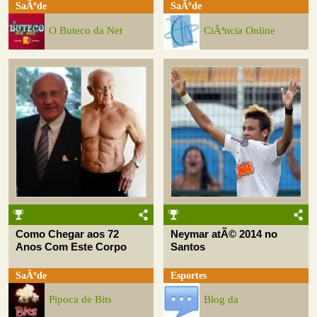
SaÃºde
SaÃºde
O Buteco da Net
CiÃªncia Online
Como Chegar aos 72
Neymar atÃ© 2014 no
Anos Com Este Corpo
Santos
SaÃºde
Esportes
Pipoca de Bits
Blog da