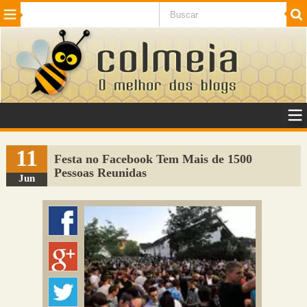
Beleza
Cinema e TV
Curiosidades
Esportes
Humor
Internet
Jogos
NotÃ­cias
Planeta
SaÃºde
Tecnologia
VeÃ­culos
Adulto
Sugerir Link
11
Festa no Facebook Tem Mais de 1500
Pessoas Reunidas
Adicionar Blog
Jun
Colmeia Exchange
Perguntas Frequentes
Sobre
Contato