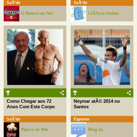
SaÃºde
SaÃºde
O Buteco da Net
CiÃªncia Online
Como Chegar aos 72
Neymar atÃ© 2014 no
Anos Com Este Corpo
Santos
SaÃºde
Esportes
Pipoca de Bits
Blog da