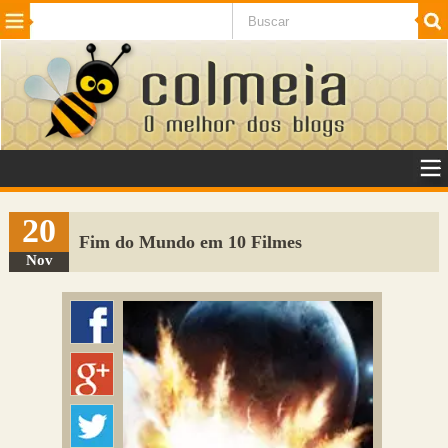
Beleza
Cinema e TV
Curiosidades
Esportes
Humor
Internet
Jogos
NotÃ­cias
Planeta
SaÃºde
Tecnologia
VeÃ­culos
Adulto
Sugerir Link
20
Fim do Mundo em 10 Filmes
Adicionar Blog
Nov
Colmeia Exchange
Perguntas Frequentes
Sobre
Contato