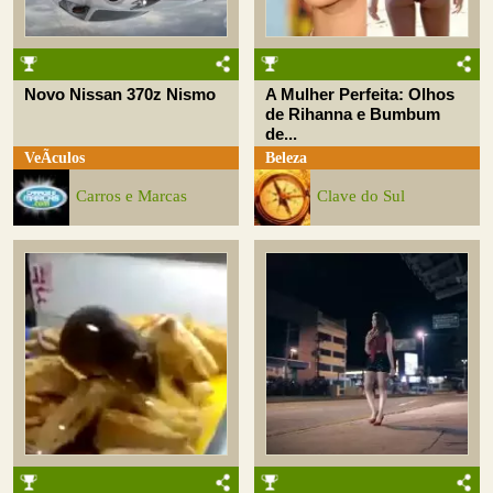
Novo Nissan 370z Nismo
A Mulher Perfeita: Olhos
de Rihanna e Bumbum
de...
VeÃ­culos
Beleza
Carros e Marcas
Clave do Sul