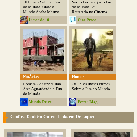
10 Filmes Sobre o Fim
Varias Formas que o Fim
do Mundo, Onde o
do Mundo Foi
Mundo Acaba Mesmo
Retratado no Cinema
Listas de 10
Cine Prosa
NotÃ­cias
Humor
Homem ConstrÃ³i uma
Os 12 Melhores Filmes
Arca Aguardando o Fim
Sobre o Fim do Mundo
do Mundo
Mundo Drive
Fester Blog
Confira Também Outros Links em Destaque: