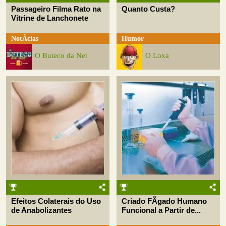
Passageiro Filma Rato na
Quanto Custa?
Vitrine de Lanchonete
NotÃ­cias
Humor
O Buteco da Net
O Loxa
Efeitos Colaterais do Uso
Criado FÃ­gado Humano
de Anabolizantes
Funcional a Partir de...